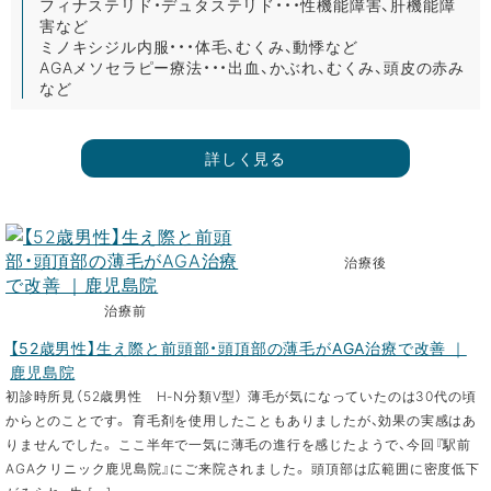
フィナステリド・デュタステリド・・・性機能障害、肝機能障
害など
ミノキシジル内服・・・体毛、むくみ、動悸など
AGAメソセラピー療法・・・出血、かぶれ、むくみ、頭皮の赤み
など
詳しく見る
治療後
治療前
【52歳男性】生え際と前頭部・頭頂部の薄毛がAGA治療で改善 ｜
鹿児島院
初診時所見（52歳男性 H-N分類Ⅴ型） 薄毛が気になっていたのは30代の頃
からとのことです。 育毛剤を使用したこともありましたが、効果の実感はあ
りませんでした。 ここ半年で一気に薄毛の進行を感じたようで、今回『駅前
AGAクリニック鹿児島院』にご来院されました。 頭頂部は広範囲に密度低下