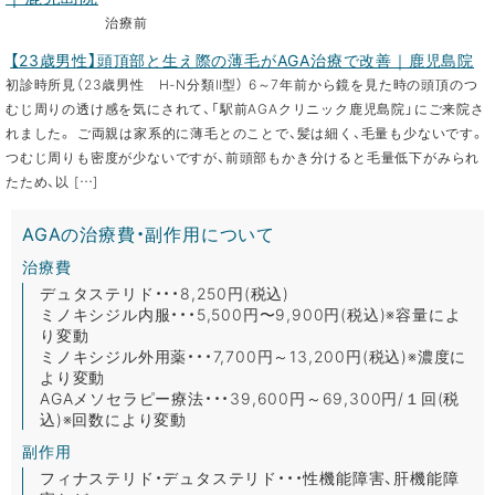
治療前
【23歳男性】頭頂部と生え際の薄毛がAGA治療で改善｜鹿児島院
初診時所見（23歳男性 H-N分類Ⅱ型） 6～7年前から鏡を見た時の頭頂のつ
むじ周りの透け感を気にされて、「駅前AGAクリニック鹿児島院」にご来院さ
れました。 ご両親は家系的に薄毛とのことで、髪は細く、毛量も少ないです。
つむじ周りも密度が少ないですが、前頭部もかき分けると毛量低下がみられ
たため、以 […]
AGAの治療費・副作用について
治療費
デュタステリド・・・8,250円(税込)
ミノキシジル内服・・・5,500円〜9,900円(税込)※容量によ
り変動
ミノキシジル外用薬・・・7,700円～13,200円(税込)※濃度に
より変動
AGAメソセラピー療法・・・39,600円～69,300円/１回(税
込)※回数により変動
副作用
フィナステリド・デュタステリド・・・性機能障害、肝機能障