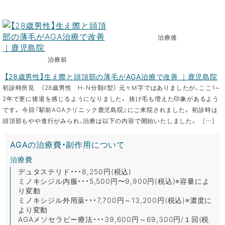
治療後
治療前
【28歳男性】生え際と頭頂部の薄毛がAGA治療で改善 ｜鹿児島院
初診時所見 （28歳男性 H-N分類Ⅱ型） 元々M字ではありましたが、ここ1～
2年で更に後退を感じるようになりました。 抜け毛も増えた印象があるよう
です。 今回『駅前AGAクリニック鹿児島院』にご来院されました。 初診時は
頭頂部もやや進行がみられ、治療は以下の内容で開始いたしました。 […]
AGAの治療費・副作用について
治療費
デュタステリド・・・8,250円(税込)
ミノキシジル内服・・・5,500円〜9,900円(税込)※容量によ
り変動
ミノキシジル外用薬・・・7,700円～13,200円(税込)※濃度に
より変動
AGAメソセラピー療法・・・39,600円～69,300円/１回(税