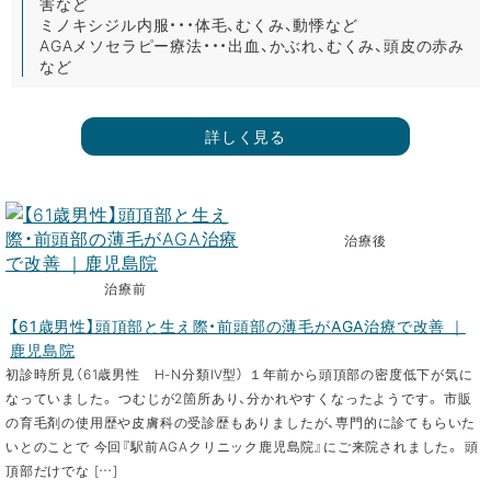
害など
ミノキシジル内服・・・体毛、むくみ、動悸など
AGAメソセラピー療法・・・出血、かぶれ、むくみ、頭皮の赤み
など
詳しく見る
治療後
治療前
【61歳男性】頭頂部と生え際・前頭部の薄毛がAGA治療で改善 ｜
鹿児島院
初診時所見（61歳男性 H-N分類Ⅳ型） １年前から頭頂部の密度低下が気に
なっていました。 つむじが2箇所あり、分かれやすくなったようです。 市販
の育毛剤の使用歴や皮膚科の受診歴もありましたが、専門的に診てもらいた
いとのことで 今回『駅前AGAクリニック鹿児島院』にご来院されました。 頭
頂部だけでな […]