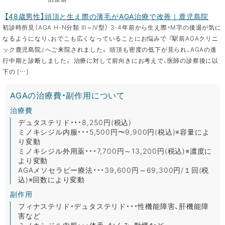
【48歳男性】頭頂と生え際の薄毛がAGA治療で改善｜鹿児島院
初診時所見（AGA H-N分類 Ⅲ～Ⅳ型） 3-4年前から生え際・M字の後退が気に
なるようになり、おでこも広くなっていることにお悩みで 『駅前AGAクリニ
ック鹿児島院』へご来院されました。 頭頂も密度の低下が見られ、AGAの進
行中期と診断しました。 治療に対して前向きにお考えで、医師の診察後に以
下の […]
AGAの治療費・副作用について
治療費
デュタステリド・・・8,250円(税込)
ミノキシジル内服・・・5,500円〜9,900円(税込)※容量によ
り変動
ミノキシジル外用薬・・・7,700円～13,200円(税込)※濃度に
より変動
AGAメソセラピー療法・・・39,600円～69,300円/１回(税
込)※回数により変動
副作用
フィナステリド・デュタステリド・・・性機能障害、肝機能障
害など
ミノキシジル内服・・・体毛、むくみ、動悸など