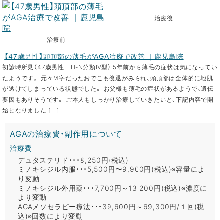
治療後
治療前
【47歳男性】頭頂部の薄毛がAGA治療で改善 ｜鹿児島院
初診時所見（47歳男性 H-N分類Ⅳ型） 5年前から薄毛の症状は気になってい
たようです。 元々M字だったおでこも後退がみられ、頭頂部は全体的に地肌
が透けてしまっている状態でした。 お父様も薄毛の症状があるようで、遺伝
要因もありそうです。 ご本人もしっかり治療していきたいと、下記内容で開
始となりました […]
AGAの治療費・副作用について
治療費
デュタステリド・・・8,250円(税込)
ミノキシジル内服・・・5,500円〜9,900円(税込)※容量によ
り変動
ミノキシジル外用薬・・・7,700円～13,200円(税込)※濃度に
より変動
AGAメソセラピー療法・・・39,600円～69,300円/１回(税
込)※回数により変動