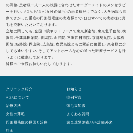
の調整、患者様一人一人の状態に合わせたオーダーメイドのメソセラピ
ーを行い。AGA、FAGA（女性の薄毛）の患者様だけでなく、大学病院も治
療できかった重症の円形脱毛症の患者様まで、ほぼすべての患者様に薄
毛を克服いただいております。
立地に関しても、全国13院ネットワークで東京新宿院、東京北千住院、横
浜院、千葉津田沼院、新潟院、金沢院、三重四日市院、京都烏丸院、大阪梅
田院、姫路院、岡山院、広島院、鹿児島院ともに駅前に位置し、患者様に少
しでも通いやすい、そしてアットホームな心の通った医療サービスを行
うように徹底しております。
皆様のご来院お待ちいたしております。
クリニック紹介
お知らせ
AGAについて
症例写真
治療方法
薄毛豆知識
女性の薄毛
よくある質問
円形脱毛症の原因と治療
完全遠隔診療AGA診療外来
料金