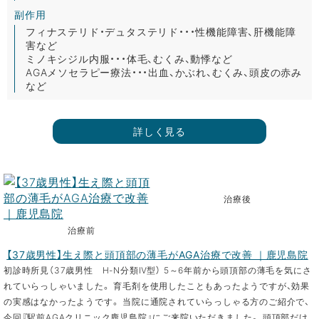
副作用
フィナステリド・デュタステリド・・・性機能障害、肝機能障
害など
ミノキシジル内服・・・体毛、むくみ、動悸など
AGAメソセラピー療法・・・出血、かぶれ、むくみ、頭皮の赤み
など
詳しく見る
治療後
治療前
【37歳男性】生え際と頭頂部の薄毛がAGA治療で改善 ｜鹿児島院
初診時所見（37歳男性 H-N分類Ⅳ型） 5～6年前から頭頂部の薄毛を気にさ
れていらっしゃいました。 育毛剤を使用したこともあったようですが、効果
の実感はなかったようです。 当院に通院されていらっしゃる方のご紹介で、
今回『駅前AGAクリニック鹿児島院』にご来院いただきました。 頭頂部だけ