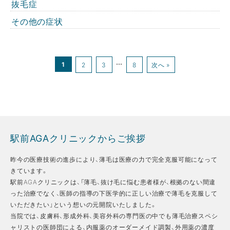
抜毛症
その他の症状
1
…
2
3
8
次へ »
駅前AGAクリニックからご挨拶
昨今の医療技術の進歩により、薄毛は医療の力で完全克服可能になって
きています。
駅前AGAクリニックは、「薄毛、抜け毛に悩む患者様が、根拠のない間違
った治療でなく、医師の指導の下医学的に正しい治療で薄毛を克服して
いただきたい」という想いの元開院いたしました。
当院では、皮膚科、形成外科、美容外科の専門医の中でも薄毛治療スペシ
ャリストの医師団による、内服薬のオーダーメイド調製、外用薬の濃度