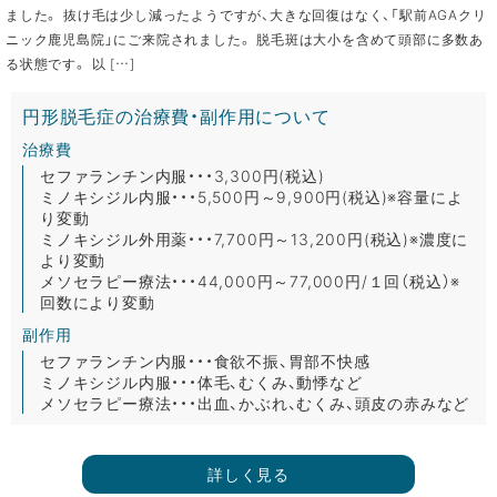
ました。 抜け毛は少し減ったようですが、大きな回復はなく、「駅前AGAクリ
ニック鹿児島院」にご来院されました。 脱毛斑は大小を含めて頭部に多数あ
る状態です。 以 […]
円形脱毛症の治療費・副作用について
治療費
セファランチン内服・・・3,300円(税込)
ミノキシジル内服・・・5,500円～9,900円(税込)※容量によ
り変動
ミノキシジル外用薬・・・7,700円～13,200円(税込)※濃度に
より変動
メソセラピー療法・・・44,000円～77,000円/１回（税込）※
回数により変動
副作用
セファランチン内服・・・食欲不振、胃部不快感
ミノキシジル内服・・・体毛、むくみ、動悸など
メソセラピー療法・・・出血、かぶれ、むくみ、頭皮の赤みなど
詳しく見る