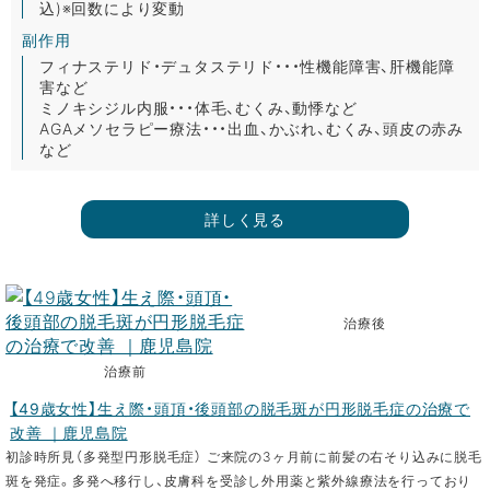
込)※回数により変動
副作用
フィナステリド・デュタステリド・・・性機能障害、肝機能障
害など
ミノキシジル内服・・・体毛、むくみ、動悸など
AGAメソセラピー療法・・・出血、かぶれ、むくみ、頭皮の赤み
など
詳しく見る
治療後
治療前
【49歳女性】生え際・頭頂・後頭部の脱毛斑が円形脱毛症の治療で
改善 ｜鹿児島院
初診時所見（多発型円形脱毛症） ご来院の3ヶ月前に前髪の右そり込みに脱毛
斑を発症。多発へ移行し、皮膚科を受診し外用薬と紫外線療法を行っており