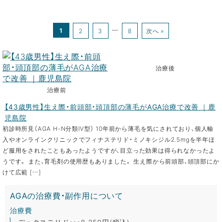
1
…
2
3
8
次へ »
治療後
治療前
【43歳男性】生え際・前頭部・頭頂部の薄毛がAGA治療で改善 ｜鹿
児島院
初診時所見（AGA H-N分類Ⅳ型） 10年前から薄毛を気にされており、個人輸
入やオンラインクリニックでフィナステリド・ミノキシジル2.5mgを半年ほ
ど服用をされたこともあったようですが、目立った効果は得られなかったよ
うです。 また、育毛剤の使用歴もありました。 生え際から前頭部、頭頂部にか
けて広範 […]
AGAの治療費・副作用について
治療費
デュタステリド・・・8,250円(税込)