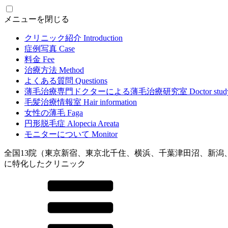
メニューを閉じる
クリニック紹介
Introduction
症例写真
Case
料金
Fee
治療方法
Method
よくある質問
Questions
薄毛治療専門ドクターによる
薄毛治療研究室
Doctor stud
毛髪治療情報室
Hair information
女性の薄毛
Faga
円形脱毛症
Alopecia Areata
モニターについて
Monitor
全国13院（東京新宿、東京北千住、横浜、千葉津田沼、新潟
に特化したクリニック