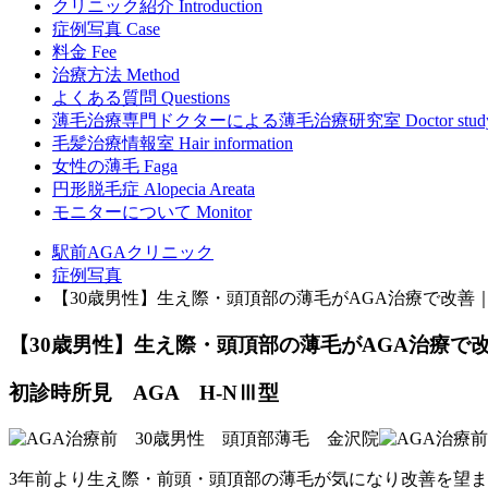
クリニック紹介
Introduction
症例写真
Case
料金
Fee
治療方法
Method
よくある質問
Questions
薄毛治療専門ドクターによる
薄毛治療研究室
Doctor stud
毛髪治療情報室
Hair information
女性の薄毛
Faga
円形脱毛症
Alopecia Areata
モニターについて
Monitor
駅前AGAクリニック
症例写真
【30歳男性】生え際・頭頂部の薄毛がAGA治療で改善
【30歳男性】生え際・頭頂部の薄毛がAGA治療で
初診時所見 AGA H-NⅢ型
3年前より生え際・前頭・頭頂部の薄毛が気になり改善を望