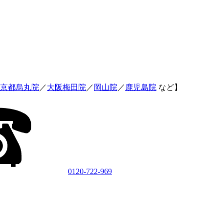
京都烏丸院
／
大阪梅田院
／
岡山院
／
鹿児島院
など】
0120-722-969