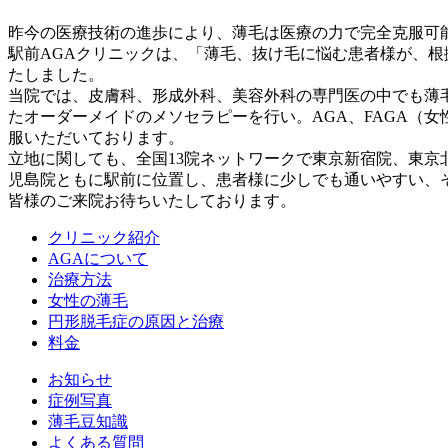
昨今の医療技術の進歩により、薄毛は医療の力で完全克服可
駅前AGAクリニックは、「薄毛、抜け毛に悩む患者様が、
たしました。
当院では、皮膚科、形成外科、美容外科の専門医の中でも薄
たオーダーメイドのメソセラピーを行い。AGA、FAGA（
服いただいております。
立地に関しても、全国13院ネットワークで東京新宿院、東
児島院ともに駅前に位置し、患者様に少しでも通いやすい、
皆様のご来院お待ちいたしております。
クリニック紹介
AGAについて
治療方法
女性の薄毛
円形脱毛症の原因と治療
料金
お知らせ
症例写真
薄毛豆知識
よくある質問