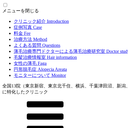
メニューを閉じる
クリニック紹介
Introduction
症例写真
Case
料金
Fee
治療方法
Method
よくある質問
Questions
薄毛治療専門ドクターによる
薄毛治療研究室
Doctor stud
毛髪治療情報室
Hair information
女性の薄毛
Faga
円形脱毛症
Alopecia Areata
モニターについて
Monitor
全国13院（東京新宿、東京北千住、横浜、千葉津田沼、新潟
に特化したクリニック