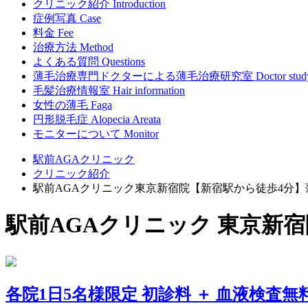
クリニック紹介
Introduction
症例写真
Case
料金
Fee
治療方法
Method
よくある質問
Questions
薄毛治療専門ドクターによる
薄毛治療研究室
Doctor stud
毛髪治療情報室
Hair information
女性の薄毛
Faga
円形脱毛症
Alopecia Areata
モニターについて
Monitor
駅前AGAクリニック
クリニック紹介
駅前AGAクリニック東京新宿院【新宿駅から徒歩4分
駅前AGAクリニック 東京新
各院1日5名様限定
初診料 ＋ 血液検査