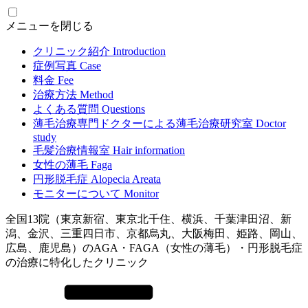
メニューを閉じる
クリニック紹介
Introduction
症例写真
Case
料金
Fee
治療方法
Method
よくある質問
Questions
薄毛治療専門ドクターによる
薄毛治療研究室
Doctor
study
毛髪治療情報室
Hair information
女性の薄毛
Faga
円形脱毛症
Alopecia Areata
モニターについて
Monitor
全国13院（東京新宿、東京北千住、横浜、千葉津田沼、新
潟、金沢、三重四日市、京都烏丸、大阪梅田、姫路、岡山、
広島、鹿児島）のAGA・FAGA（女性の薄毛）・円形脱毛症
の治療に特化したクリニック