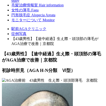
study
毛髪治療情報室
Hair information
女性の薄毛
Faga
円形脱毛症
Alopecia Areata
モニターについて
Monitor
駅前AGAクリニック
症例写真
【43歳男性】【途中経過】生え際・頭頂部の薄毛が
AGA治療で改善｜京都院
【43歳男性】【途中経過】生え際・頭頂部の薄毛
がAGA治療で改善｜京都院
初診時所見（AGA H-N分類 Ⅵ型）