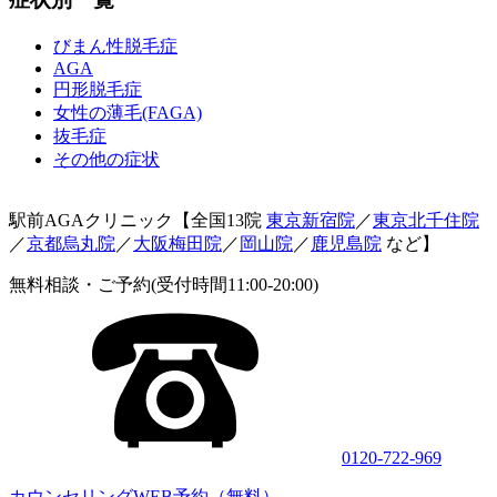
びまん性脱毛症
AGA
円形脱毛症
女性の薄毛(FAGA)
抜毛症
その他の症状
駅前AGAクリニック【全国13院
東京新宿院
／
東京北千住院
／
京都烏丸院
／
大阪梅田院
／
岡山院
／
鹿児島院
など】
無料相談・ご予約(受付時間11:00-20:00)
0120-722-969
カウンセリングWEB予約（無料）