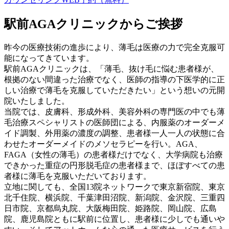
駅前AGAクリニックからご挨拶
昨今の医療技術の進歩により、薄毛は医療の力で完全克服可
能になってきています。
駅前AGAクリニックは、「薄毛、抜け毛に悩む患者様が、
根拠のない間違った治療でなく、医師の指導の下医学的に正
しい治療で薄毛を克服していただきたい」という想いの元開
院いたしました。
当院では、皮膚科、形成外科、美容外科の専門医の中でも薄
毛治療スペシャリストの医師団による、内服薬のオーダーメ
イド調製、外用薬の濃度の調整、患者様一人一人の状態に合
わせたオーダーメイドのメソセラピーを行い。AGA、
FAGA（女性の薄毛）の患者様だけでなく、大学病院も治療
できかった重症の円形脱毛症の患者様まで、ほぼすべての患
者様に薄毛を克服いただいております。
立地に関しても、全国13院ネットワークで東京新宿院、東京
北千住院、横浜院、千葉津田沼院、新潟院、金沢院、三重四
日市院、京都烏丸院、大阪梅田院、姫路院、岡山院、広島
院、鹿児島院ともに駅前に位置し、患者様に少しでも通いや