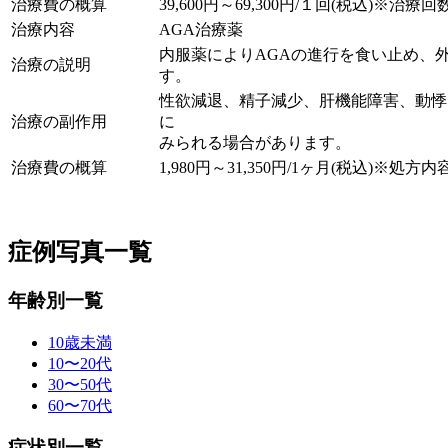
治療費の概算
39,600円～69,300円/１回(税込)※治
治療内容
AGA治療薬
内服薬によりAGAの進行を食い止め、
治療の説明
す。
性欲減退、精子減少、肝機能障害、動悸
治療の副作用
に
みられる場合があります。
治療費の概算
1,980円～31,350円/1ヶ月(税込)※処
症例写真一覧
年齢別一覧
10歳未満
10〜20代
30〜50代
60〜70代
症状別一覧