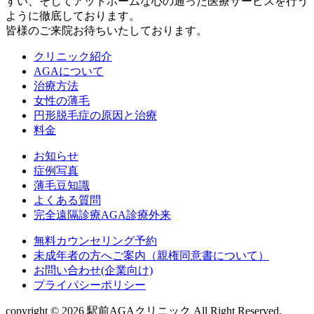
すい、そしてアットホームな心の通った医療サービスを行う
ように徹底しております。
皆様のご来院お待ちいたしております。
クリニック紹介
AGAについて
治療方法
女性の薄毛
円形脱毛症の原因と治療
料金
お知らせ
症例写真
薄毛豆知識
よくある質問
完全遠隔診療AGA診療外来
無料カウンセリング予約
未成年者の方へご案内（親権同意書について）
お問い合わせ(企業向け)
プライパシーポリシー
copyright © 2026 駅前AGAクリニック All Right Reserved.