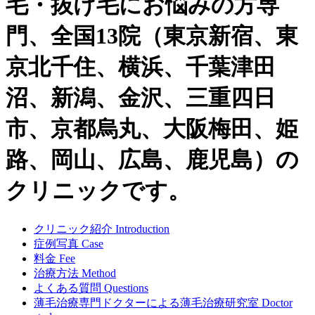
毛・抜け毛にお悩みの方専
門、全国13院（東京新宿、東
京北千住、横浜、千葉津田
沼、新潟、金沢、三重四日
市、京都烏丸、大阪梅田、姫
路、岡山、広島、鹿児島）の
クリニックです。
クリニック紹介
Introduction
症例写真
Case
料金
Fee
治療方法
Method
よくある質問
Questions
薄毛治療専門ドクターによる
薄毛治療研究室
Doctor