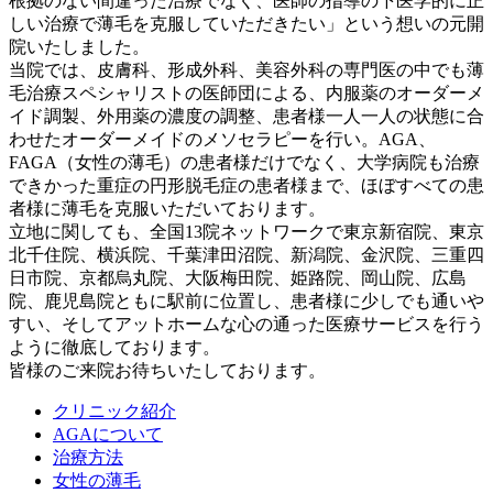
根拠のない間違った治療でなく、医師の指導の下医学的に正
しい治療で薄毛を克服していただきたい」という想いの元開
院いたしました。
当院では、皮膚科、形成外科、美容外科の専門医の中でも薄
毛治療スペシャリストの医師団による、内服薬のオーダーメ
イド調製、外用薬の濃度の調整、患者様一人一人の状態に合
わせたオーダーメイドのメソセラピーを行い。AGA、
FAGA（女性の薄毛）の患者様だけでなく、大学病院も治療
できかった重症の円形脱毛症の患者様まで、ほぼすべての患
者様に薄毛を克服いただいております。
立地に関しても、全国13院ネットワークで東京新宿院、東京
北千住院、横浜院、千葉津田沼院、新潟院、金沢院、三重四
日市院、京都烏丸院、大阪梅田院、姫路院、岡山院、広島
院、鹿児島院ともに駅前に位置し、患者様に少しでも通いや
すい、そしてアットホームな心の通った医療サービスを行う
ように徹底しております。
皆様のご来院お待ちいたしております。
クリニック紹介
AGAについて
治療方法
女性の薄毛