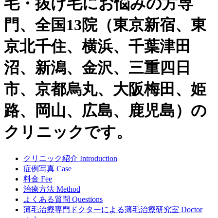
毛・抜け毛にお悩みの方専
門、全国13院（東京新宿、東
京北千住、横浜、千葉津田
沼、新潟、金沢、三重四日
市、京都烏丸、大阪梅田、姫
路、岡山、広島、鹿児島）の
クリニックです。
クリニック紹介
Introduction
症例写真
Case
料金
Fee
治療方法
Method
よくある質問
Questions
薄毛治療専門ドクターによる
薄毛治療研究室
Doctor