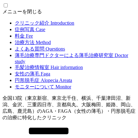
メニューを閉じる
クリニック紹介
Introduction
症例写真
Case
料金
Fee
治療方法
Method
よくある質問
Questions
薄毛治療専門ドクターによる
薄毛治療研究室
Doctor
study
毛髪治療情報室
Hair information
女性の薄毛
Faga
円形脱毛症
Alopecia Areata
モニターについて
Monitor
全国13院（東京新宿、東京北千住、横浜、千葉津田沼、新
潟、金沢、三重四日市、京都烏丸、大阪梅田、姫路、岡山、
広島、鹿児島）のAGA・FAGA（女性の薄毛）・円形脱毛症
の治療に特化したクリニック