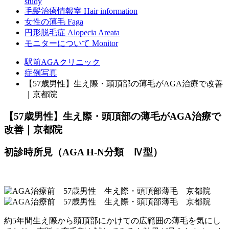
study
毛髪治療情報室
Hair information
女性の薄毛
Faga
円形脱毛症
Alopecia Areata
モニターについて
Monitor
駅前AGAクリニック
症例写真
【57歳男性】生え際・頭頂部の薄毛がAGA治療で改善
｜京都院
【57歳男性】生え際・頭頂部の薄毛がAGA治療で
改善｜京都院
初診時所見（AGA H-N分類 Ⅳ型）
約5年間生え際から頭頂部にかけての広範囲の薄毛を気にし