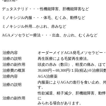
<副作用>
デュタステリド・・・性機能障害、肝機能障害など
ミノキシジル内服・・・体毛、むくみ、動悸など
ミノキシジル外用…かぶれ、赤みなど
AGAメソセラピー療法・・・出血、かぶれ、むくみなど
治療内容
オーダーメイドAGA発毛メソセラピー・
治療の説明
再生医療による毛髪再生療法。
治療の副作用
頭皮の赤み（数日）、軽度の痛み、ほて
治療費の概算
39,600円～69,300円/１回(税込)※治
治療内容
AGA治療薬
内服薬によりAGAの進行を食い止め、
治療の説明
す。
性欲減退、精子減少、肝機能障害、動悸
治療の副作用
に
みられる場合があります。