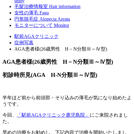
study
毛髪治療情報室
Hair information
女性の薄毛
Faga
円形脱毛症
Alopecia Areata
モニターについて
Monitor
駅前AGAクリニック
症例写真
AGA患者様(26歳男性 H－N分類Ⅲ～Ⅳ型)
AGA患者様(26歳男性 H－N分類Ⅲ～Ⅳ型)
初診時所見(AGA H-N分類Ⅲ～Ⅳ型)
半年ほど前から前頭部・そり込みの薄毛が気になり始めたよ
うです。
今回、
「駅前AGAクリニック鹿児島院」
にご来院されまし
た。
早めの治療をお勧めし、下記内容で治療を開始いたしまし