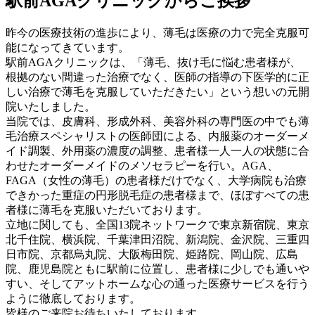
駅前AGAクリニックからご挨拶
昨今の医療技術の進歩により、薄毛は医療の力で完全克服可
能になってきています。
駅前AGAクリニックは、「薄毛、抜け毛に悩む患者様が、
根拠のない間違った治療でなく、医師の指導の下医学的に正
しい治療で薄毛を克服していただきたい」という想いの元開
院いたしました。
当院では、皮膚科、形成外科、美容外科の専門医の中でも薄
毛治療スペシャリストの医師団による、内服薬のオーダーメ
イド調製、外用薬の濃度の調整、患者様一人一人の状態に合
わせたオーダーメイドのメソセラピーを行い。AGA、
FAGA（女性の薄毛）の患者様だけでなく、大学病院も治療
できかった重症の円形脱毛症の患者様まで、ほぼすべての患
者様に薄毛を克服いただいております。
立地に関しても、全国13院ネットワークで東京新宿院、東京
北千住院、横浜院、千葉津田沼院、新潟院、金沢院、三重四
日市院、京都烏丸院、大阪梅田院、姫路院、岡山院、広島
院、鹿児島院ともに駅前に位置し、患者様に少しでも通いや
すい、そしてアットホームな心の通った医療サービスを行う
ように徹底しております。
皆様のご来院お待ちいたしております。