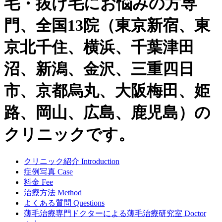
毛・抜け毛にお悩みの方専
門、全国13院（東京新宿、東
京北千住、横浜、千葉津田
沼、新潟、金沢、三重四日
市、京都烏丸、大阪梅田、姫
路、岡山、広島、鹿児島）の
クリニックです。
クリニック紹介
Introduction
症例写真
Case
料金
Fee
治療方法
Method
よくある質問
Questions
薄毛治療専門ドクターによる
薄毛治療研究室
Doctor