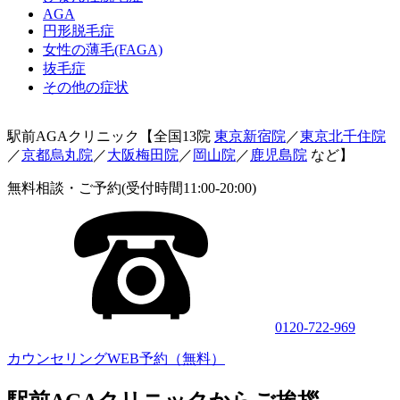
AGA
円形脱毛症
女性の薄毛(FAGA)
抜毛症
その他の症状
駅前AGAクリニック【全国13院
東京新宿院
／
東京北千住院
／
京都烏丸院
／
大阪梅田院
／
岡山院
／
鹿児島院
など】
無料相談・ご予約(受付時間11:00-20:00)
0120-722-969
カウンセリングWEB予約（無料）