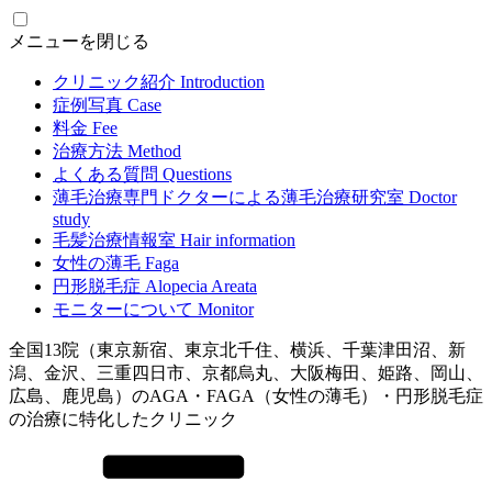
メニューを閉じる
クリニック紹介
Introduction
症例写真
Case
料金
Fee
治療方法
Method
よくある質問
Questions
薄毛治療専門ドクターによる
薄毛治療研究室
Doctor
study
毛髪治療情報室
Hair information
女性の薄毛
Faga
円形脱毛症
Alopecia Areata
モニターについて
Monitor
全国13院（東京新宿、東京北千住、横浜、千葉津田沼、新
潟、金沢、三重四日市、京都烏丸、大阪梅田、姫路、岡山、
広島、鹿児島）のAGA・FAGA（女性の薄毛）・円形脱毛症
の治療に特化したクリニック