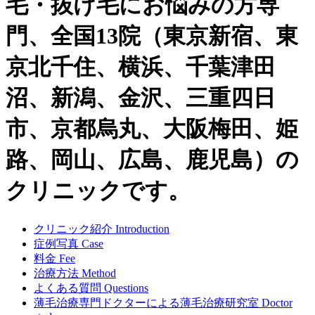
毛・抜け毛にお悩みの方専
門、全国13院（東京新宿、東
京北千住、横浜、千葉津田
沼、新潟、金沢、三重四日
市、京都烏丸、大阪梅田、姫
路、岡山、広島、鹿児島）の
クリニックです。
クリニック紹介
Introduction
症例写真
Case
料金
Fee
治療方法
Method
よくある質問
Questions
薄毛治療専門ドクターによる
薄毛治療研究室
Doctor