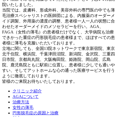
院いたしました。
当院では、皮膚科、形成外科、美容外科の専門医の中でも薄
毛治療スペシャリストの医師団による、内服薬のオーダーメ
イド調製、外用薬の濃度の調整、患者様一人一人の状態に合
わせたオーダーメイドのメソセラピーを行い。AGA、
FAGA（女性の薄毛）の患者様だけでなく、大学病院も治療
できかった重症の円形脱毛症の患者様まで、ほぼすべての患
者様に薄毛を克服いただいております。
立地に関しても、全国13院ネットワークで東京新宿院、東京
北千住院、横浜院、千葉津田沼院、新潟院、金沢院、三重四
日市院、京都烏丸院、大阪梅田院、姫路院、岡山院、広島
院、鹿児島院ともに駅前に位置し、患者様に少しでも通いや
すい、そしてアットホームな心の通った医療サービスを行う
ように徹底しております。
皆様のご来院お待ちいたしております。
クリニック紹介
AGAについて
治療方法
女性の薄毛
円形脱毛症の原因と治療