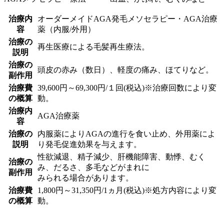
治療内
オーダーメイドAGA発毛メソセラピー・AGA治療
容
薬（内服/外用）
治療の
再生医療による毛髪再生療法。
説明
治療の
頭皮の赤み（数日）、軽度の痛み、ほてりなど。
副作用
治療費
39,600円～69,300円/１回(税込)※治療回数により変
の概算
動。
治療内
AGA治療薬
容
治療の
内服薬によりAGAの進行を食い止め、外用薬によ
説明
り発毛促進効果を与えます。
性欲減退、精子減少、肝機能障害、動悸、むく
治療の
み、だるさ、多毛などがまれに
副作用
みられる場合があります。
治療費
1,800円～31,350円/1ヵ月(税込)※処方内容により変
の概算
動。