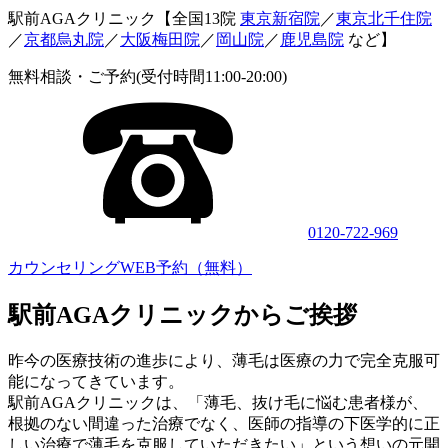
駅前AGAクリニック【全国13院
東京新宿院
／
東京北千住院
／
京都烏丸院
／
大阪梅田院
／
岡山院
／
鹿児島院
など】
無料相談・ご予約(受付時間11:00-20:00)
0120-722-969
カウンセリングWEB予約（無料）
駅前AGAクリニックからご挨拶
昨今の医療技術の進歩により、薄毛は医療の力で完全克服可
能になってきています。
駅前AGAクリニックは、「薄毛、抜け毛に悩む患者様が、
根拠のない間違った治療でなく、医師の指導の下医学的に正
しい治療で薄毛を克服していただきたい」という想いの元開