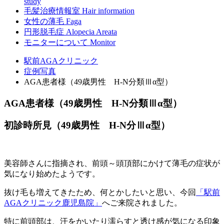
study
毛髪治療情報室
Hair information
女性の薄毛
Faga
円形脱毛症
Alopecia Areata
モニターについて
Monitor
駅前AGAクリニック
症例写真
AGA患者様（49歳男性 H-N分類Ⅲα型）
AGA患者様（49歳男性 H-N分類Ⅲα型）
初診時所見（49歳男性 H-N分Ⅲα型）
美容師さんに指摘され、前頭～頭頂部にかけて薄毛の症状が
気になり始めたようです。
抜け毛も増えてきたため、何とかしたいと思い、今回
「駅前
AGAクリニック鹿児島院」
へご来院されました。
特に前頭部は、汗をかいたり濡らすと透け感が気になる印象