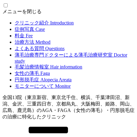
メニューを閉じる
クリニック紹介
Introduction
症例写真
Case
料金
Fee
治療方法
Method
よくある質問
Questions
薄毛治療専門ドクターによる
薄毛治療研究室
Doctor
study
毛髪治療情報室
Hair information
女性の薄毛
Faga
円形脱毛症
Alopecia Areata
モニターについて
Monitor
全国13院（東京新宿、東京北千住、横浜、千葉津田沼、新
潟、金沢、三重四日市、京都烏丸、大阪梅田、姫路、岡山、
広島、鹿児島）のAGA・FAGA（女性の薄毛）・円形脱毛症
の治療に特化したクリニック