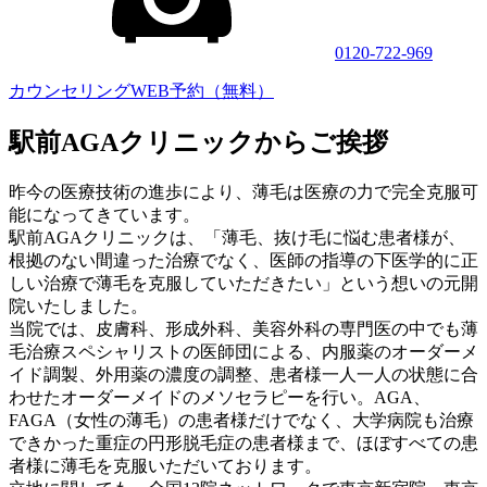
0120-722-969
カウンセリングWEB予約（無料）
駅前AGAクリニックからご挨拶
昨今の医療技術の進歩により、薄毛は医療の力で完全克服可
能になってきています。
駅前AGAクリニックは、「薄毛、抜け毛に悩む患者様が、
根拠のない間違った治療でなく、医師の指導の下医学的に正
しい治療で薄毛を克服していただきたい」という想いの元開
院いたしました。
当院では、皮膚科、形成外科、美容外科の専門医の中でも薄
毛治療スペシャリストの医師団による、内服薬のオーダーメ
イド調製、外用薬の濃度の調整、患者様一人一人の状態に合
わせたオーダーメイドのメソセラピーを行い。AGA、
FAGA（女性の薄毛）の患者様だけでなく、大学病院も治療
できかった重症の円形脱毛症の患者様まで、ほぼすべての患
者様に薄毛を克服いただいております。