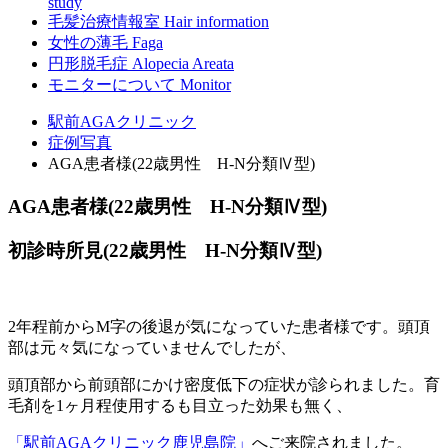
study
毛髪治療情報室
Hair information
女性の薄毛
Faga
円形脱毛症
Alopecia Areata
モニターについて
Monitor
駅前AGAクリニック
症例写真
AGA患者様(22歳男性 H-N分類Ⅳ型)
AGA患者様(22歳男性 H-N分類Ⅳ型)
初診時所見(22歳男性 H-N分類Ⅳ型)
2年程前からM字の後退が気になっていた患者様です。頭頂
部は元々気になっていませんでしたが、
頭頂部から前頭部にかけ密度低下の症状が診られました。育
毛剤を1ヶ月程使用するも目立った効果も無く、
「駅前AGAクリニック鹿児島院」
へご来院されました。