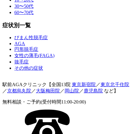
30〜50代
60〜70代
症状別一覧
びまん性脱毛症
AGA
円形脱毛症
女性の薄毛(FAGA)
抜毛症
その他の症状
駅前AGAクリニック【全国13院
東京新宿院
／
東京北千住院
／
京都烏丸院
／
大阪梅田院
／
岡山院
／
鹿児島院
など】
無料相談・ご予約(受付時間11:00-20:00)