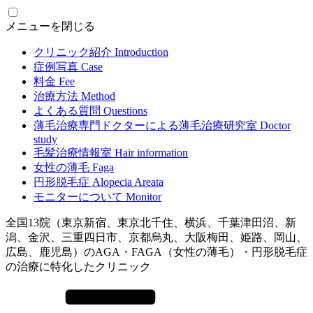
メニューを閉じる
クリニック紹介
Introduction
症例写真
Case
料金
Fee
治療方法
Method
よくある質問
Questions
薄毛治療専門ドクターによる
薄毛治療研究室
Doctor
study
毛髪治療情報室
Hair information
女性の薄毛
Faga
円形脱毛症
Alopecia Areata
モニターについて
Monitor
全国13院（東京新宿、東京北千住、横浜、千葉津田沼、新
潟、金沢、三重四日市、京都烏丸、大阪梅田、姫路、岡山、
広島、鹿児島）のAGA・FAGA（女性の薄毛）・円形脱毛症
の治療に特化したクリニック