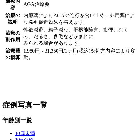
治療内
AGA治療薬
容
治療の
内服薬によりAGAの進行を食い止め、外用薬によ
説明
り発毛促進効果を与えます。
性欲減退、精子減少、肝機能障害、動悸、むく
治療の
み、だるさ、多毛などがまれに
副作用
みられる場合があります。
治療費
1,980円～31,350円/1ヶ月(税込)※処方内容により変
の概算
動。
症例写真一覧
年齢別一覧
10歳未満
10〜20代