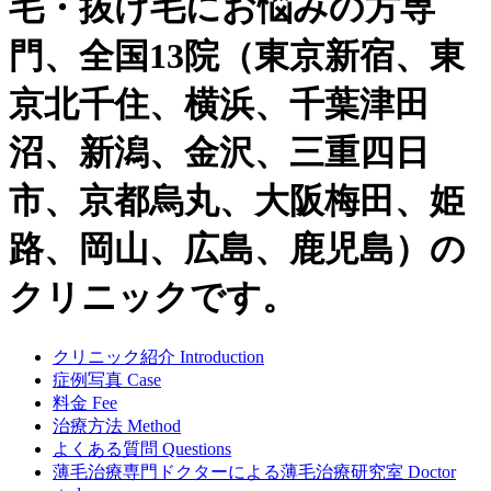
毛・抜け毛にお悩みの方専
門、全国13院（東京新宿、東
京北千住、横浜、千葉津田
沼、新潟、金沢、三重四日
市、京都烏丸、大阪梅田、姫
路、岡山、広島、鹿児島）の
クリニックです。
クリニック紹介
Introduction
症例写真
Case
料金
Fee
治療方法
Method
よくある質問
Questions
薄毛治療専門ドクターによる
薄毛治療研究室
Doctor