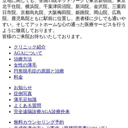
立地に関しても、全国13院ネットワークで東京新宿院、東京
北千住院、横浜院、千葉津田沼院、新潟院、金沢院、三重四
日市院、京都烏丸院、大阪梅田院、姫路院、岡山院、広島
院、鹿児島院ともに駅前に位置し、患者様に少しでも通いや
すい、そしてアットホームな心の通った医療サービスを行う
ように徹底しております。
皆様のご来院お待ちいたしております。
クリニック紹介
AGAについて
治療方法
女性の薄毛
円形脱毛症の原因と治療
料金
お知らせ
症例写真
薄毛豆知識
よくある質問
完全遠隔診療AGA診療外来
無料カウンセリング予約