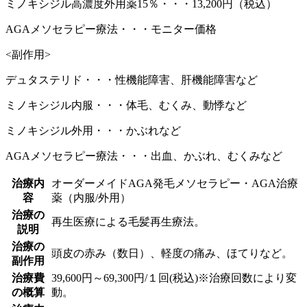
ミノキシジル高濃度外用薬15％・・・13,200円（税込）
AGAメソセラピー療法・・・モニター価格
<副作用>
デュタステリド・・・性機能障害、肝機能障害など
ミノキシジル内服・・・体毛、むくみ、動悸など
ミノキシジル外用・・・かぶれなど
AGAメソセラピー療法・・・出血、かぶれ、むくみなど
治療内
オーダーメイドAGA発毛メソセラピー・AGA治療
容
薬（内服/外用）
治療の
再生医療による毛髪再生療法。
説明
治療の
頭皮の赤み（数日）、軽度の痛み、ほてりなど。
副作用
治療費
39,600円～69,300円/１回(税込)※治療回数により変
の概算
動。