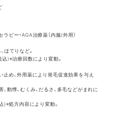
ど
ラピー・AGA治療薬（内服/外用）
。
み、ほてりなど。
回(税込)※治療回数により変動。
食い止め、外用薬により発毛促進効果を与え
害、動悸、むくみ、だるさ、多毛などがまれに
月(税込)※処方内容により変動。