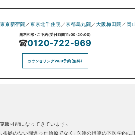
東京新宿院
／
東京北千住院
／
京都烏丸院
／
大阪梅田院
／
岡
無料相談・ご予約(受付時間11:00-20:00)
0120-722-969
カウンセリングWEB予約（無料）
克服可能になってきています。
様が、根拠のない間違った治療でなく、医師の指導の下医学的