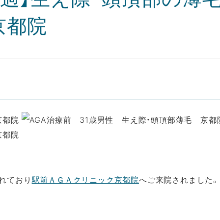
京都院
）
れており
駅前ＡＧＡクリニック京都院
へご来院されました。