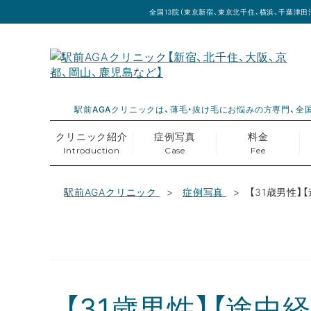
全国13院（東京新宿、東京北千住、横浜、千葉津田
駅前AGAクリニックは、薄毛・抜け毛にお悩みの方専門、全国
クリニック紹介
症例写真
料金
Introduction
Case
Fee
駅前AGAクリニック
症例写真
【31歳男性
【31歳男性】【途中