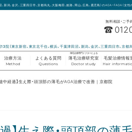
沼、新潟、金沢、三重四日市、京都烏丸、大阪梅田、姫路、岡山、広島、鹿児島）のAGA・FAGA（
無料相談・ご予約(
012
13院（東京新宿、東京北千住、横浜、千葉津田沼、新潟、金沢、三重四日市、京都
薄毛治療専門ドクターによる
治療方法
よくある質問
薄毛治療研究室
毛髪治療情報
Method
Questions
Doctor study
Hair informati
】【途中経過】生え際・頭頂部の薄毛がAGA治療で改善｜京都院
経過】生え際・頭頂部の薄