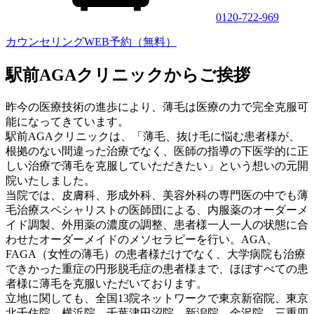
0120-722-969
カウンセリングWEB予約（無料）
駅前AGAクリニックからご挨拶
昨今の医療技術の進歩により、薄毛は医療の力で完全克服可
能になってきています。
駅前AGAクリニックは、「薄毛、抜け毛に悩む患者様が、
根拠のない間違った治療でなく、医師の指導の下医学的に正
しい治療で薄毛を克服していただきたい」という想いの元開
院いたしました。
当院では、皮膚科、形成外科、美容外科の専門医の中でも薄
毛治療スペシャリストの医師団による、内服薬のオーダーメ
イド調製、外用薬の濃度の調整、患者様一人一人の状態に合
わせたオーダーメイドのメソセラピーを行い。AGA、
FAGA（女性の薄毛）の患者様だけでなく、大学病院も治療
できかった重症の円形脱毛症の患者様まで、ほぼすべての患
者様に薄毛を克服いただいております。
立地に関しても、全国13院ネットワークで東京新宿院、東京
北千住院、横浜院、千葉津田沼院、新潟院、金沢院、三重四