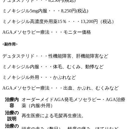
デュタステリド・・・8,250円(税込)
ミノキシジル5mg内服・・・8,250円(税込)
ミノキシジル高濃度外用薬15％・・・13,200円（税込）
AGAメソセラピー療法・・・モニター価格
<副作用>
デュタステリド・・・性機能障害、肝機能障害など
ミノキシジル内服・・・体毛、むくみ、動悸など
ミノキシジル外用・・・かぶれなど
AGAメソセラピー療法・・・出血、かぶれ、むくみなど
治療内
オーダーメイドAGA発毛メソセラピー・AGA治療
容
薬（内服/外用）
治療の
再生医療による毛髪再生療法。
説明
治療の
頭皮の赤み（数日）、軽度の痛み、ほてりなど。