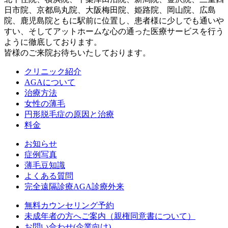
日市院、京都烏丸院、大阪梅田院、姫路院、岡山院、広島
院、鹿児島院ともに駅前に位置し、患者様に少しでも通いや
すい、そしてアットホームな心の通った医療サービスを行う
ように徹底しております。
皆様のご来院お待ちいたしております。
クリニック紹介
AGAについて
治療方法
女性の薄毛
円形脱毛症の原因と治療
料金
お知らせ
症例写真
薄毛豆知識
よくある質問
完全遠隔診療AGA診療外来
無料カウンセリング予約
未成年者の方へご案内（親権同意書について）
お問い合わせ(企業向け)