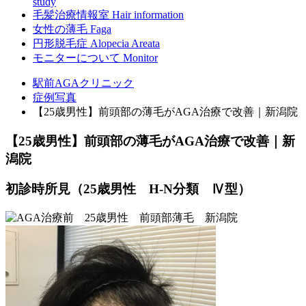
study
毛髪治療情報室
Hair information
女性の薄毛
Faga
円形脱毛症
Alopecia Areata
モニターについて
Monitor
駅前AGAクリニック
症例写真
【25歳男性】前頭部の薄毛がAGA治療で改善｜新潟院
【25歳男性】前頭部の薄毛がAGA治療で改善｜新
潟院
初診時所見（25歳男性 H-N分類 Ⅳ型）