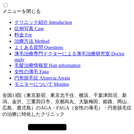
メニューを閉じる
クリニック紹介
Introduction
症例写真
Case
料金
Fee
治療方法
Method
よくある質問
Questions
薄毛治療専門ドクターによる
薄毛治療研究室
Doctor
study
毛髪治療情報室
Hair information
女性の薄毛
Faga
円形脱毛症
Alopecia Areata
モニターについて
Monitor
全国13院（東京新宿、東京北千住、横浜、千葉津田沼、新
潟、金沢、三重四日市、京都烏丸、大阪梅田、姫路、岡山、
広島、鹿児島）のAGA・FAGA（女性の薄毛）・円形脱毛症
の治療に特化したクリニック