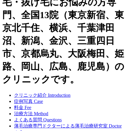
毛・抜け毛にお悩みの方専
門、全国13院（東京新宿、東
京北千住、横浜、千葉津田
沼、新潟、金沢、三重四日
市、京都烏丸、大阪梅田、姫
路、岡山、広島、鹿児島）の
クリニックです。
クリニック紹介
Introduction
症例写真
Case
料金
Fee
治療方法
Method
よくある質問
Questions
薄毛治療専門ドクターによる
薄毛治療研究室
Doctor