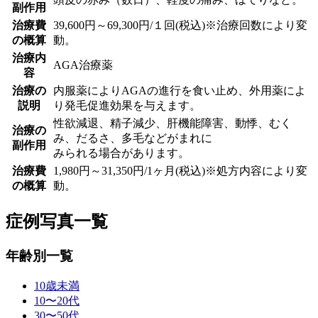
副作用
治療費
39,600円～69,300円/１回(税込)※治療回数により変
の概算
動。
治療内
AGA治療薬
容
治療の
内服薬によりAGAの進行を食い止め、外用薬によ
説明
り発毛促進効果を与えます。
性欲減退、精子減少、肝機能障害、動悸、むく
治療の
み、だるさ、多毛などがまれに
副作用
みられる場合があります。
治療費
1,980円～31,350円/1ヶ月(税込)※処方内容により変
の概算
動。
症例写真一覧
年齢別一覧
10歳未満
10〜20代
30〜50代