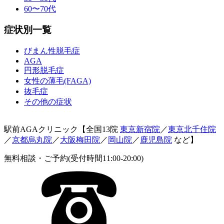
60〜70代
症状別一覧
びまん性脱毛症
AGA
円形脱毛症
女性の薄毛(FAGA)
抜毛症
その他の症状
駅前AGAクリニック【全国13院
東京新宿院
／
東京北千住院
／
京都烏丸院
／
大阪梅田院
／
岡山院
／
鹿児島院
など】
無料相談・ご予約(受付時間11:00-20:00)