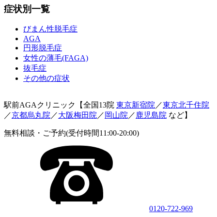
症状別一覧
びまん性脱毛症
AGA
円形脱毛症
女性の薄毛(FAGA)
抜毛症
その他の症状
駅前AGAクリニック【全国13院
東京新宿院
／
東京北千住院
／
京都烏丸院
／
大阪梅田院
／
岡山院
／
鹿児島院
など】
無料相談・ご予約(受付時間11:00-20:00)
0120-722-969