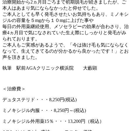
治療開始から2ヵ月目ごろまで初期脱毛が続きましたが、ご
本人はあまり気にならなかったと仰せでした。
ご本人としても早く発毛させたいお気持ちもあり、ミノキシ
ジルの容量を５mgから１０mgに上げた事や
毎日の外用薬継続使用、メソセラピーの効果が合わさり、治
療4ヵ月目で気になされていた生え際にしっかりと発毛がみ
られております。
ご本人もご実感があるようで、「今は抜け毛も気にならなく
なって、生えてきてるのが分かるから良かったです！」とお
声を頂きました。
執筆 駅前AGAクリニック横浜院 大藪顕
＜治療費＞
デュタステリド・・・8,250円(税込)
ミノキシジル内服・・・8,250円～(税込)
ミノキシジル外用薬15％・・・13,200円（税込）