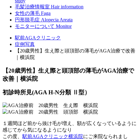
study
毛髪治療情報室
Hair information
女性の薄毛
Faga
円形脱毛症
Alopecia Areata
モニターについて
Monitor
駅前AGAクリニック
症例写真
【20歳男性】生え際と頭頂部の薄毛がAGA治療で改善
｜横浜院
【20歳男性】生え際と頭頂部の薄毛がAGA治療で
改善｜横浜院
初診時所見(AGA H-N分類 Ⅱ型）
１週間ほど前から抜け毛が増え、額が広くなっているように
感じてから気になるようになり
この度、
駅前AGAクリニック横浜院
にご来院なられまし