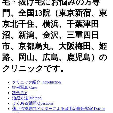
毛・抜け毛にお悩みの方専
門、全国13院（東京新宿、東
京北千住、横浜、千葉津田
沼、新潟、金沢、三重四日
市、京都烏丸、大阪梅田、姫
路、岡山、広島、鹿児島）の
クリニックです。
クリニック紹介
Introduction
症例写真
Case
料金
Fee
治療方法
Method
よくある質問
Questions
薄毛治療専門ドクターによる
薄毛治療研究室
Doctor