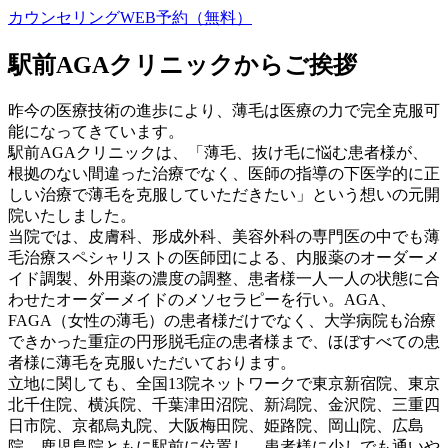
カウンセリングWEB予約（無料）
駅前AGAクリニックからご挨拶
昨今の医療技術の進歩により、薄毛は医療の力で完全克服可
能になってきています。
駅前AGAクリニックは、「薄毛、抜け毛に悩む患者様が、
根拠のない間違った治療でなく、医師の指導の下医学的に正
しい治療で薄毛を克服していただきたい」という想いの元開
院いたしました。
当院では、皮膚科、形成外科、美容外科の専門医の中でも薄
毛治療スペシャリストの医師団による、内服薬のオーダーメ
イド調製、外用薬の濃度の調整、患者様一人一人の状態に合
わせたオーダーメイドのメソセラピーを行い。AGA、
FAGA（女性の薄毛）の患者様だけでなく、大学病院も治療
できかった重症の円形脱毛症の患者様まで、ほぼすべての患
者様に薄毛を克服いただいております。
立地に関しても、全国13院ネットワークで東京新宿院、東京
北千住院、横浜院、千葉津田沼院、新潟院、金沢院、三重四
日市院、京都烏丸院、大阪梅田院、姫路院、岡山院、広島
院、鹿児島院ともに駅前に位置し、患者様に少しでも通いや