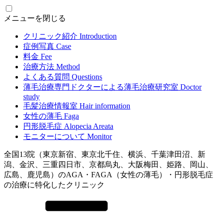
メニューを閉じる
クリニック紹介
Introduction
症例写真
Case
料金
Fee
治療方法
Method
よくある質問
Questions
薄毛治療専門ドクターによる
薄毛治療研究室
Doctor
study
毛髪治療情報室
Hair information
女性の薄毛
Faga
円形脱毛症
Alopecia Areata
モニターについて
Monitor
全国13院（東京新宿、東京北千住、横浜、千葉津田沼、新
潟、金沢、三重四日市、京都烏丸、大阪梅田、姫路、岡山、
広島、鹿児島）のAGA・FAGA（女性の薄毛）・円形脱毛症
の治療に特化したクリニック