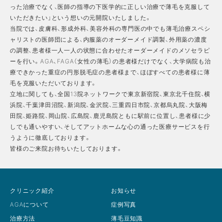
った治療でなく、医師の指導の下医学的に正しい治療で薄毛を克服して
いただきたい」という想いの元開院いたしました。
当院では、皮膚科、形成外科、美容外科の専門医の中でも薄毛治療スペシ
ャリストの医師団による、内服薬のオーダーメイド調製、外用薬の濃度
の調整、患者様一人一人の状態に合わせたオーダーメイドのメソセラピ
ーを行い。AGA、FAGA（女性の薄毛）の患者様だけでなく、大学病院も治
療できかった重症の円形脱毛症の患者様まで、ほぼすべての患者様に薄
毛を克服いただいております。
立地に関しても、全国13院ネットワークで東京新宿院、東京北千住院、横
浜院、千葉津田沼院、新潟院、金沢院、三重四日市院、京都烏丸院、大阪梅
田院、姫路院、岡山院、広島院、鹿児島院ともに駅前に位置し、患者様に少
しでも通いやすい、そしてアットホームな心の通った医療サービスを行
うように徹底しております。
皆様のご来院お待ちいたしております。
クリニック紹介
お知らせ
AGAについて
症例写真
治療方法
薄毛豆知識