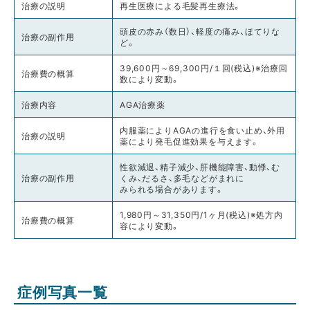
治療の説明
再生医療による毛髪再生療法。
頭皮の赤み（数日）、軽度の痛み、ほてりな
治療の副作用
ど。
39,600円～69,300円/１回(税込)※治療回
治療費の概算
数により変動。
治療内容
AGA治療薬
内服薬によりAGAの進行を食い止め、外用
治療の説明
薬により発毛促進効果を与えます。
性欲減退、精子減少、肝機能障害、動悸、む
治療の副作用
くみ、だるさ、多毛などがまれに
みられる場合があります。
1,980円～31,350円/1ヶ月(税込)※処方内
治療費の概算
容により変動。
症例写真一覧