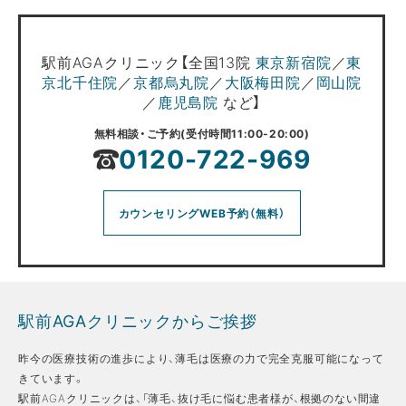
駅前AGAクリニック【全国13院
東京新宿院
／
東
京北千住院
／
京都烏丸院
／
大阪梅田院
／
岡山院
／
鹿児島院
など】
無料相談・ご予約(受付時間11:00-20:00)
0120-722-969
カウンセリングWEB予約（無料）
駅前AGAクリニックからご挨拶
昨今の医療技術の進歩により、薄毛は医療の力で完全克服可能になって
きています。
駅前AGAクリニックは、「薄毛、抜け毛に悩む患者様が、根拠のない間違