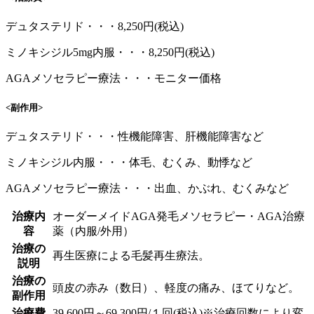
デュタステリド・・・8,250円(税込)
ミノキシジル5mg内服・・・8,250円(税込)
AGAメソセラピー療法・・・モニター価格
<副作用>
デュタステリド・・・性機能障害、肝機能障害など
ミノキシジル内服・・・体毛、むくみ、動悸など
AGAメソセラピー療法・・・出血、かぶれ、むくみなど
治療内
オーダーメイドAGA発毛メソセラピー・AGA治療
容
薬（内服/外用）
治療の
再生医療による毛髪再生療法。
説明
治療の
頭皮の赤み（数日）、軽度の痛み、ほてりなど。
副作用
治療費
39,600円～69,300円/１回(税込)※治療回数により変