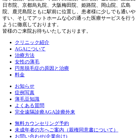
日市院、京都烏丸院、大阪梅田院、姫路院、岡山院、広島
院、鹿児島院ともに駅前に位置し、患者様に少しでも通いや
すい、そしてアットホームな心の通った医療サービスを行う
ように徹底しております。
皆様のご来院お待ちいたしております。
クリニック紹介
AGAについて
治療方法
女性の薄毛
円形脱毛症の原因と治療
料金
お知らせ
症例写真
薄毛豆知識
よくある質問
完全遠隔診療AGA診療外来
無料カウンセリング予約
未成年者の方へご案内（親権同意書について）
お問い合わせ(企業向け)