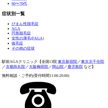
60〜70代
症状別一覧
びまん性脱毛症
AGA
円形脱毛症
女性の薄毛(FAGA)
抜毛症
その他の症状
駅前AGAクリニック【全国13院
東京新宿院
／
東京北千住院
／
京都烏丸院
／
大阪梅田院
／
岡山院
／
鹿児島院
など】
無料相談・ご予約(受付時間11:00-20:00)