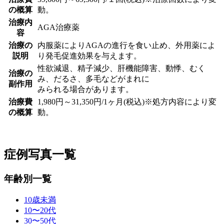
の概算
動。
治療内
AGA治療薬
容
治療の
内服薬によりAGAの進行を食い止め、外用薬によ
説明
り発毛促進効果を与えます。
性欲減退、精子減少、肝機能障害、動悸、むく
治療の
み、だるさ、多毛などがまれに
副作用
みられる場合があります。
治療費
1,980円～31,350円/1ヶ月(税込)※処方内容により変
の概算
動。
症例写真一覧
年齢別一覧
10歳未満
10〜20代
30〜50代