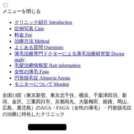
メニューを閉じる
クリニック紹介
Introduction
症例写真
Case
料金
Fee
治療方法
Method
よくある質問
Questions
薄毛治療専門ドクターによる
薄毛治療研究室
Doctor
study
毛髪治療情報室
Hair information
女性の薄毛
Faga
円形脱毛症
Alopecia Areata
モニターについて
Monitor
全国13院（東京新宿、東京北千住、横浜、千葉津田沼、新
潟、金沢、三重四日市、京都烏丸、大阪梅田、姫路、岡山、
広島、鹿児島）のAGA・FAGA（女性の薄毛）・円形脱毛症
の治療に特化したクリニック