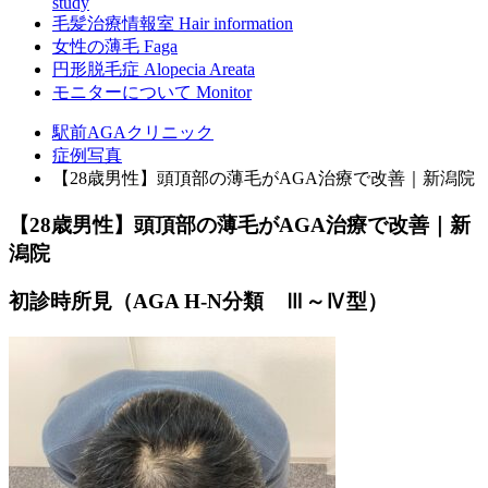
study
毛髪治療情報室
Hair information
女性の薄毛
Faga
円形脱毛症
Alopecia Areata
モニターについて
Monitor
駅前AGAクリニック
症例写真
【28歳男性】頭頂部の薄毛がAGA治療で改善｜新潟院
【28歳男性】頭頂部の薄毛がAGA治療で改善｜新
潟院
初診時所見（AGA H-N分類 Ⅲ～Ⅳ型）