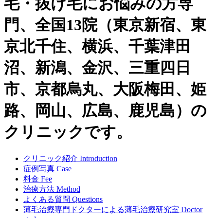
毛・抜け毛にお悩みの方専
門、全国13院（東京新宿、東
京北千住、横浜、千葉津田
沼、新潟、金沢、三重四日
市、京都烏丸、大阪梅田、姫
路、岡山、広島、鹿児島）の
クリニックです。
クリニック紹介
Introduction
症例写真
Case
料金
Fee
治療方法
Method
よくある質問
Questions
薄毛治療専門ドクターによる
薄毛治療研究室
Doctor