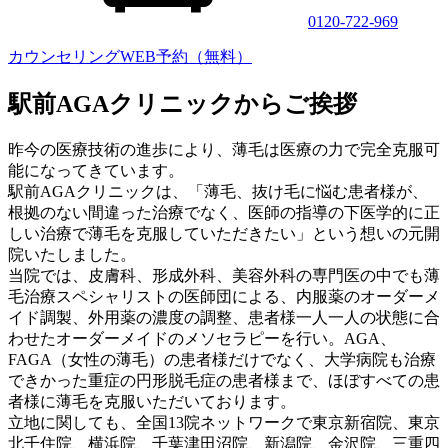
0120-722-969
カウンセリングWEB予約（無料）
駅前AGAクリニックからご挨拶
昨今の医療技術の進歩により、薄毛は医療の力で完全克服可
能になってきています。
駅前AGAクリニックは、「薄毛、抜け毛に悩む患者様が、
根拠のない間違った治療でなく、医師の指導の下医学的に正
しい治療で薄毛を克服していただきたい」という想いの元開
院いたしました。
当院では、皮膚科、形成外科、美容外科の専門医の中でも薄
毛治療スペシャリストの医師団による、内服薬のオーダーメ
イド調製、外用薬の濃度の調整、患者様一人一人の状態に合
わせたオーダーメイドのメソセラピーを行い。AGA、
FAGA（女性の薄毛）の患者様だけでなく、大学病院も治療
できかった重症の円形脱毛症の患者様まで、ほぼすべての患
者様に薄毛を克服いただいております。
立地に関しても、全国13院ネットワークで東京新宿院、東京
北千住院、横浜院、千葉津田沼院、新潟院、金沢院、三重四