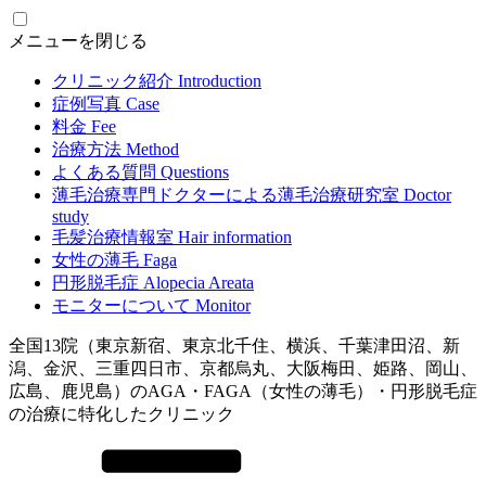
メニューを閉じる
クリニック紹介
Introduction
症例写真
Case
料金
Fee
治療方法
Method
よくある質問
Questions
薄毛治療専門ドクターによる
薄毛治療研究室
Doctor
study
毛髪治療情報室
Hair information
女性の薄毛
Faga
円形脱毛症
Alopecia Areata
モニターについて
Monitor
全国13院（東京新宿、東京北千住、横浜、千葉津田沼、新
潟、金沢、三重四日市、京都烏丸、大阪梅田、姫路、岡山、
広島、鹿児島）のAGA・FAGA（女性の薄毛）・円形脱毛症
の治療に特化したクリニック