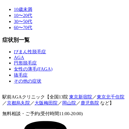
10歳未満
10〜20代
30〜50代
60〜70代
症状別一覧
びまん性脱毛症
AGA
円形脱毛症
女性の薄毛(FAGA)
抜毛症
その他の症状
駅前AGAクリニック【全国13院
東京新宿院
／
東京北千住院
／
京都烏丸院
／
大阪梅田院
／
岡山院
／
鹿児島院
など】
無料相談・ご予約(受付時間11:00-20:00)