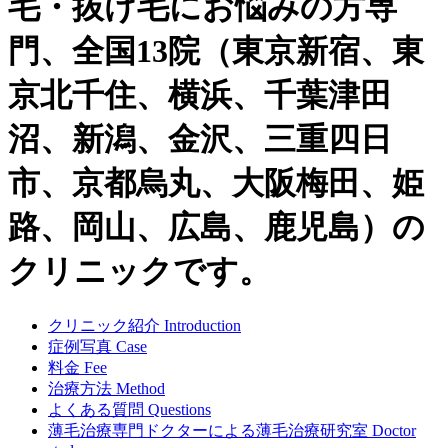
毛・抜け毛にお悩みの方専
門、全国13院（東京新宿、東
京北千住、横浜、千葉津田
沼、新潟、金沢、三重四日
市、京都烏丸、大阪梅田、姫
路、岡山、広島、鹿児島）の
クリニックです。
クリニック紹介
Introduction
症例写真
Case
料金
Fee
治療方法
Method
よくある質問
Questions
薄毛治療専門ドクターによる
薄毛治療研究室
Doctor