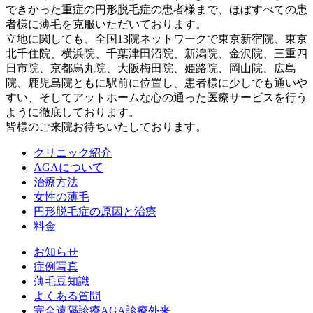
できかった重症の円形脱毛症の患者様まで、ほぼすべての患
者様に薄毛を克服いただいております。
立地に関しても、全国13院ネットワークで東京新宿院、東京
北千住院、横浜院、千葉津田沼院、新潟院、金沢院、三重四
日市院、京都烏丸院、大阪梅田院、姫路院、岡山院、広島
院、鹿児島院ともに駅前に位置し、患者様に少しでも通いや
すい、そしてアットホームな心の通った医療サービスを行う
ように徹底しております。
皆様のご来院お待ちいたしております。
クリニック紹介
AGAについて
治療方法
女性の薄毛
円形脱毛症の原因と治療
料金
お知らせ
症例写真
薄毛豆知識
よくある質問
完全遠隔診療AGA診療外来