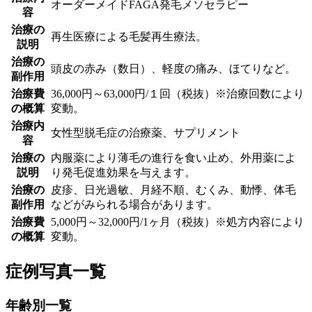
オーダーメイドFAGA発毛メソセラピー
容
治療の
再生医療による毛髪再生療法。
説明
治療の
頭皮の赤み（数日）、軽度の痛み、ほてりなど。
副作用
治療費
36,000円～63,000円/１回（税抜）※治療回数により
の概算
変動。
治療内
女性型脱毛症の治療薬、サプリメント
容
治療の
内服薬により薄毛の進行を食い止め、外用薬によ
説明
り発毛促進効果を与えます。
治療の
皮疹、日光過敏、月経不順、むくみ、動悸、体毛
副作用
などがみられる場合があります。
治療費
5,000円～32,000円/1ヶ月（税抜）※処方内容により
の概算
変動。
症例写真一覧
年齢別一覧