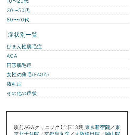
10〜20代
30〜50代
60〜70代
症状別一覧
びまん性脱毛症
AGA
円形脱毛症
女性の薄毛(FAGA)
抜毛症
その他の症状
駅前AGAクリニック【全国13院
東京新宿院
／
東
京北千住院
／
京都烏丸院
／
大阪梅田院
／
岡山院