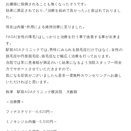
お嬢様に指摘されることも無くなったそうです。
効果に満足されており、「治療を始めて良かった」と喜ばれておりまし
た。
現在は内服・外用による維持治療に至りました。
FAGA(女性の薄毛）はしっかりと治療を行う事で改善する事が出来ま
す。
駅前AGAクリニックでは、男性にみられる脱毛症だけではなく、女性の
脱毛症や円形脱毛症、抜毛症など幅広く治療を行っております。
当院では常に患者様が満足のいく結果になるよう当院スタッフ一同全
力でサポートさせていただきますので、
気になる症状がございましたら是非一度無料カウンセリングへお越し
いただければと思います。
執筆 駅前AGAクリニック横浜院 大藪顕
＜治療費＞
フィナステリド…4,620円～
ミノキシジル内服…5,500円～