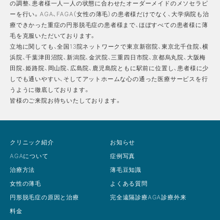
の調整、患者様一人一人の状態に合わせたオーダーメイドのメソセラピ
ーを行い。AGA、FAGA（女性の薄毛）の患者様だけでなく、大学病院も治
療できかった重症の円形脱毛症の患者様まで、ほぼすべての患者様に薄
毛を克服いただいております。
立地に関しても、全国13院ネットワークで東京新宿院、東京北千住院、横
浜院、千葉津田沼院、新潟院、金沢院、三重四日市院、京都烏丸院、大阪梅
田院、姫路院、岡山院、広島院、鹿児島院ともに駅前に位置し、患者様に少
しでも通いやすい、そしてアットホームな心の通った医療サービスを行
うように徹底しております。
皆様のご来院お待ちいたしております。
クリニック紹介
お知らせ
AGAについて
症例写真
治療方法
薄毛豆知識
女性の薄毛
よくある質問
円形脱毛症の原因と治療
完全遠隔診療AGA診療外来
料金