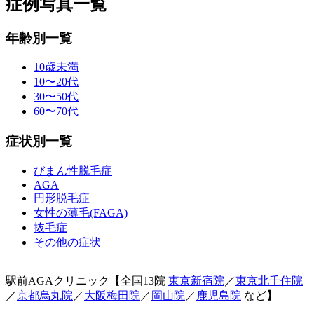
症例写真一覧
年齢別一覧
10歳未満
10〜20代
30〜50代
60〜70代
症状別一覧
びまん性脱毛症
AGA
円形脱毛症
女性の薄毛(FAGA)
抜毛症
その他の症状
駅前AGAクリニック【全国13院
東京新宿院
／
東京北千住院
／
京都烏丸院
／
大阪梅田院
／
岡山院
／
鹿児島院
など】