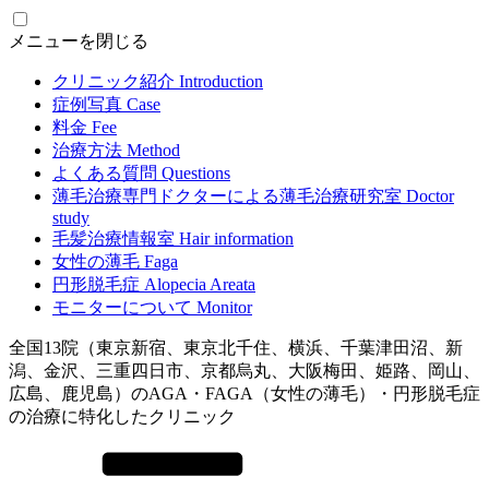
メニューを閉じる
クリニック紹介
Introduction
症例写真
Case
料金
Fee
治療方法
Method
よくある質問
Questions
薄毛治療専門ドクターによる
薄毛治療研究室
Doctor
study
毛髪治療情報室
Hair information
女性の薄毛
Faga
円形脱毛症
Alopecia Areata
モニターについて
Monitor
全国13院（東京新宿、東京北千住、横浜、千葉津田沼、新
潟、金沢、三重四日市、京都烏丸、大阪梅田、姫路、岡山、
広島、鹿児島）のAGA・FAGA（女性の薄毛）・円形脱毛症
の治療に特化したクリニック