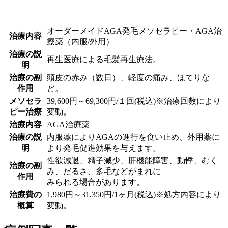
オーダーメイドAGA発毛メソセラピー・AGA治
治療内容
療薬（内服/外用）
治療の説
再生医療による毛髪再生療法。
明
治療の副
頭皮の赤み（数日）、軽度の痛み、ほてりな
作用
ど。
メソセラ
39,600円～69,300円/１回(税込)※治療回数により
ピー治療
変動。
治療内容
AGA治療薬
治療の説
内服薬によりAGAの進行を食い止め、外用薬に
明
より発毛促進効果を与えます。
性欲減退、精子減少、肝機能障害、動悸、むく
治療の副
み、だるさ、多毛などがまれに
作用
みられる場合があります。
治療費の
1,980円～31,350円/1ヶ月(税込)※処方内容により
概算
変動。