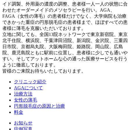
イド調製、外用薬の濃度の調整、患者様一人一人の状態に合
わせたオーダーメイドのメソセラピーを行い。AGA、
FAGA（女性の薄毛）の患者様だけでなく、大学病院も治療
できかった重症の円形脱毛症の患者様まで、ほぼすべての患
者様に薄毛を克服いただいております。
立地に関しても、全国13院ネットワークで東京新宿院、東京
北千住院、横浜院、千葉津田沼院、新潟院、金沢院、三重四
日市院、京都烏丸院、大阪梅田院、姫路院、岡山院、広島
院、鹿児島院ともに駅前に位置し、患者様に少しでも通いや
すい、そしてアットホームな心の通った医療サービスを行う
ように徹底しております。
皆様のご来院お待ちいたしております。
クリニック紹介
AGAについて
治療方法
女性の薄毛
円形脱毛症の原因と治療
料金
お知らせ
症例写真