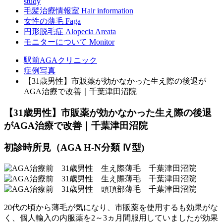
study
毛髪治療情報室
Hair information
女性の薄毛
Faga
円形脱毛症
Alopecia Areata
モニターについて
Monitor
駅前AGAクリニック
症例写真
【31歳男性】市販薬が効かなかった生え際の後退が
AGA治療で改善｜千葉津田沼院
【31歳男性】市販薬が効かなかった生え際の後退
がAGA治療で改善｜千葉津田沼院
初診時所見（AGA H-N分類 Ⅳ型)
20代の頃から薄毛が気になり、市販薬を使用するも効果がな
く、個人輸入の内服薬を2～3ヵ月間服用していましたが効果