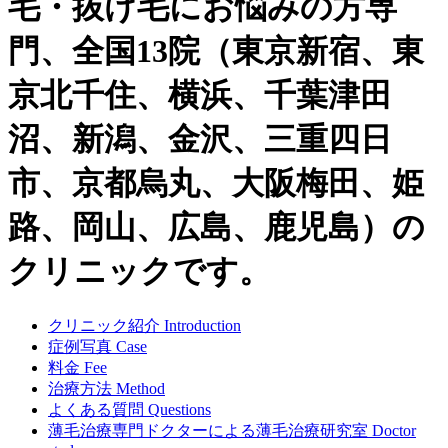
毛・抜け毛にお悩みの方専
門、全国13院（東京新宿、東
京北千住、横浜、千葉津田
沼、新潟、金沢、三重四日
市、京都烏丸、大阪梅田、姫
路、岡山、広島、鹿児島）の
クリニックです。
クリニック紹介
Introduction
症例写真
Case
料金
Fee
治療方法
Method
よくある質問
Questions
薄毛治療専門ドクターによる
薄毛治療研究室
Doctor