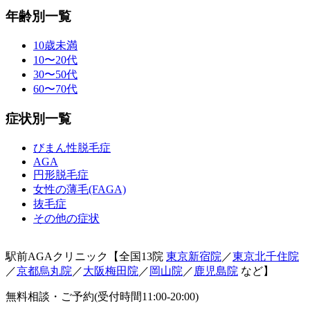
年齢別一覧
10歳未満
10〜20代
30〜50代
60〜70代
症状別一覧
びまん性脱毛症
AGA
円形脱毛症
女性の薄毛(FAGA)
抜毛症
その他の症状
駅前AGAクリニック【全国13院
東京新宿院
／
東京北千住院
／
京都烏丸院
／
大阪梅田院
／
岡山院
／
鹿児島院
など】
無料相談・ご予約(受付時間11:00-20:00)