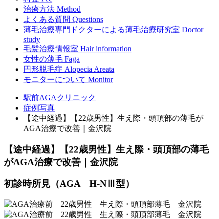
治療方法
Method
よくある質問
Questions
薄毛治療専門ドクターによる
薄毛治療研究室
Doctor
study
毛髪治療情報室
Hair information
女性の薄毛
Faga
円形脱毛症
Alopecia Areata
モニターについて
Monitor
駅前AGAクリニック
症例写真
【途中経過】【22歳男性】生え際・頭頂部の薄毛が
AGA治療で改善｜金沢院
【途中経過】【22歳男性】生え際・頭頂部の薄毛
がAGA治療で改善｜金沢院
初診時所見（AGA H-NⅢ型）