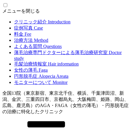
メニューを閉じる
クリニック紹介
Introduction
症例写真
Case
料金
Fee
治療方法
Method
よくある質問
Questions
薄毛治療専門ドクターによる
薄毛治療研究室
Doctor
study
毛髪治療情報室
Hair information
女性の薄毛
Faga
円形脱毛症
Alopecia Areata
モニターについて
Monitor
全国13院（東京新宿、東京北千住、横浜、千葉津田沼、新
潟、金沢、三重四日市、京都烏丸、大阪梅田、姫路、岡山、
広島、鹿児島）のAGA・FAGA（女性の薄毛）・円形脱毛症
の治療に特化したクリニック