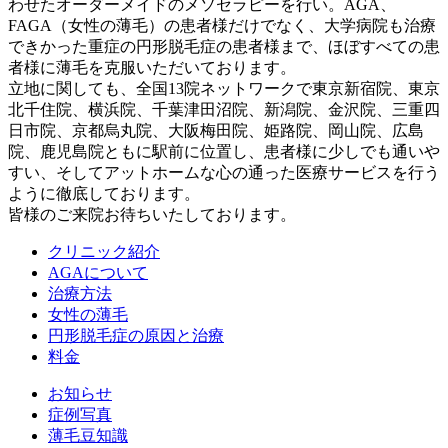
わせたオーダーメイドのメソセラピーを行い。AGA、
FAGA（女性の薄毛）の患者様だけでなく、大学病院も治療
できかった重症の円形脱毛症の患者様まで、ほぼすべての患
者様に薄毛を克服いただいております。
立地に関しても、全国13院ネットワークで東京新宿院、東京
北千住院、横浜院、千葉津田沼院、新潟院、金沢院、三重四
日市院、京都烏丸院、大阪梅田院、姫路院、岡山院、広島
院、鹿児島院ともに駅前に位置し、患者様に少しでも通いや
すい、そしてアットホームな心の通った医療サービスを行う
ように徹底しております。
皆様のご来院お待ちいたしております。
クリニック紹介
AGAについて
治療方法
女性の薄毛
円形脱毛症の原因と治療
料金
お知らせ
症例写真
薄毛豆知識