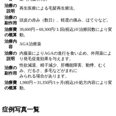
治療の
再生医療による毛髪再生療法。
説明
治療の
頭皮の赤み（数日）、軽度の痛み、ほてりなど。
副作用
治療費
39,600円～69,300円/１回(税込)※治療回数により変
の概算
動。
治療内
AGA治療薬
容
治療の
内服薬によりAGAの進行を食い止め、外用薬によ
説明
り発毛促進効果を与えます。
性欲減退、精子減少、肝機能障害、動悸、むく
治療の
み、だるさ、多毛などがまれに
副作用
みられる場合があります。
治療費
1,980円～31,350円/1ヶ月(税込)※処方内容により変
の概算
動。
症例写真一覧