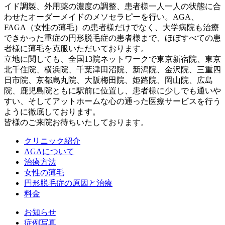
イド調製、外用薬の濃度の調整、患者様一人一人の状態に合
わせたオーダーメイドのメソセラピーを行い。AGA、
FAGA（女性の薄毛）の患者様だけでなく、大学病院も治療
できかった重症の円形脱毛症の患者様まで、ほぼすべての患
者様に薄毛を克服いただいております。
立地に関しても、全国13院ネットワークで東京新宿院、東京
北千住院、横浜院、千葉津田沼院、新潟院、金沢院、三重四
日市院、京都烏丸院、大阪梅田院、姫路院、岡山院、広島
院、鹿児島院ともに駅前に位置し、患者様に少しでも通いや
すい、そしてアットホームな心の通った医療サービスを行う
ように徹底しております。
皆様のご来院お待ちいたしております。
クリニック紹介
AGAについて
治療方法
女性の薄毛
円形脱毛症の原因と治療
料金
お知らせ
症例写真