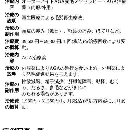
治療内
オーダーメイドAGA発毛メソセラピー・AGA治療
容
薬（内服/外用）
治療の
再生医療による毛髪再生療法。
説明
治療の
頭皮の赤み（数日）、軽度の痛み、ほてりなど。
副作用
治療費
39,600円～69,300円/１回(税込)※治療回数により変
の概算
動。
治療内
AGA治療薬
容
治療の
内服薬によりAGAの進行を食い止め、外用薬によ
説明
り発毛促進効果を与えます。
性欲減退、精子減少、肝機能障害、動悸、むく
治療の
み、だるさ、多毛などがまれに
副作用
みられる場合があります。
治療費
1,980円～31,350円/1ヶ月(税込)※処方内容により変
の概算
動。