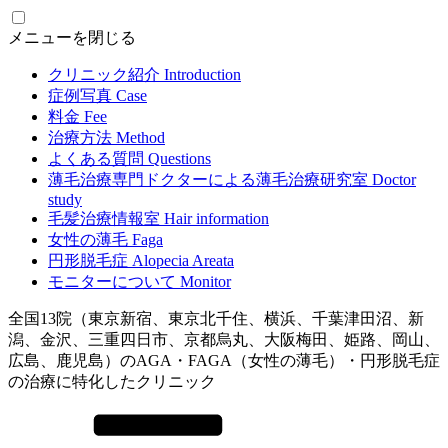
メニューを閉じる
クリニック紹介
Introduction
症例写真
Case
料金
Fee
治療方法
Method
よくある質問
Questions
薄毛治療専門ドクターによる
薄毛治療研究室
Doctor
study
毛髪治療情報室
Hair information
女性の薄毛
Faga
円形脱毛症
Alopecia Areata
モニターについて
Monitor
全国13院（東京新宿、東京北千住、横浜、千葉津田沼、新
潟、金沢、三重四日市、京都烏丸、大阪梅田、姫路、岡山、
広島、鹿児島）のAGA・FAGA（女性の薄毛）・円形脱毛症
の治療に特化したクリニック