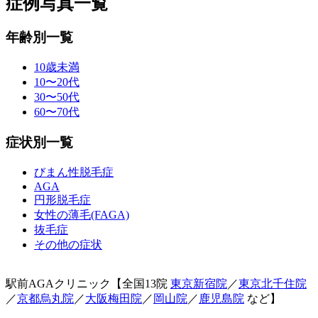
症例写真一覧
年齢別一覧
10歳未満
10〜20代
30〜50代
60〜70代
症状別一覧
びまん性脱毛症
AGA
円形脱毛症
女性の薄毛(FAGA)
抜毛症
その他の症状
駅前AGAクリニック【全国13院
東京新宿院
／
東京北千住院
／
京都烏丸院
／
大阪梅田院
／
岡山院
／
鹿児島院
など】