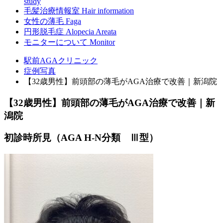
study
毛髪治療情報室
Hair information
女性の薄毛
Faga
円形脱毛症
Alopecia Areata
モニターについて
Monitor
駅前AGAクリニック
症例写真
【32歳男性】前頭部の薄毛がAGA治療で改善｜新潟院
【32歳男性】前頭部の薄毛がAGA治療で改善｜新
潟院
初診時所見（AGA H-N分類 Ⅲ型）