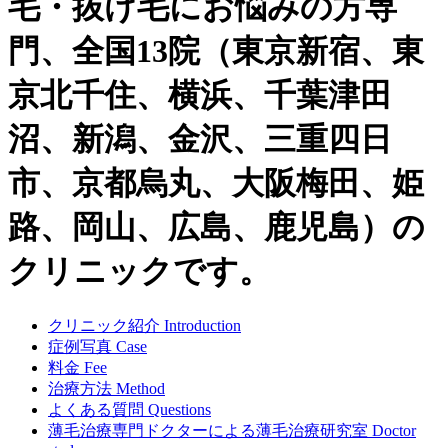
毛・抜け毛にお悩みの方専
門、全国13院（東京新宿、東
京北千住、横浜、千葉津田
沼、新潟、金沢、三重四日
市、京都烏丸、大阪梅田、姫
路、岡山、広島、鹿児島）の
クリニックです。
クリニック紹介
Introduction
症例写真
Case
料金
Fee
治療方法
Method
よくある質問
Questions
薄毛治療専門ドクターによる
薄毛治療研究室
Doctor