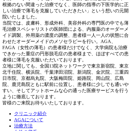
根拠のない間違った治療でなく、医師の指導の下医学的に正
しい治療で薄毛を克服していただきたい」という想いの元開
院いたしました。
当院では、皮膚科、形成外科、美容外科の専門医の中でも薄
毛治療スペシャリストの医師団による、内服薬のオーダーメ
イド調製、外用薬の濃度の調整、患者様一人一人の状態に合
わせたオーダーメイドのメソセラピーを行い。AGA、
FAGA（女性の薄毛）の患者様だけでなく、大学病院も治療
できかった重症の円形脱毛症の患者様まで、ほぼすべての患
者様に薄毛を克服いただいております。
立地に関しても、全国13院ネットワークで東京新宿院、東京
北千住院、横浜院、千葉津田沼院、新潟院、金沢院、三重四
日市院、京都烏丸院、大阪梅田院、姫路院、岡山院、広島
院、鹿児島院ともに駅前に位置し、患者様に少しでも通いや
すい、そしてアットホームな心の通った医療サービスを行う
ように徹底しております。
皆様のご来院お待ちいたしております。
クリニック紹介
AGAについて
治療方法