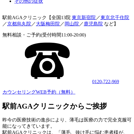
その他の症状
駅前AGAクリニック【全国13院
東京新宿院
／
東京北千住院
／
京都烏丸院
／
大阪梅田院
／
岡山院
／
鹿児島院
など】
無料相談・ご予約(受付時間11:00-20:00)
0120-722-969
カウンセリングWEB予約（無料）
駅前AGAクリニックからご挨拶
昨今の医療技術の進歩により、薄毛は医療の力で完全克服可
能になってきています。
駅前AGAクリニックは、「薄毛、抜け毛に悩む患者様が、