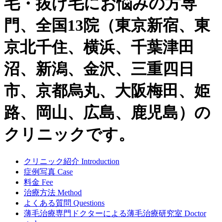
毛・抜け毛にお悩みの方専
門、全国13院（東京新宿、東
京北千住、横浜、千葉津田
沼、新潟、金沢、三重四日
市、京都烏丸、大阪梅田、姫
路、岡山、広島、鹿児島）の
クリニックです。
クリニック紹介
Introduction
症例写真
Case
料金
Fee
治療方法
Method
よくある質問
Questions
薄毛治療専門ドクターによる
薄毛治療研究室
Doctor