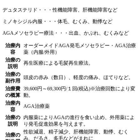
デュタステリド・・・性機能障害、肝機能障害など
ミノキシジル内服・・・体毛、むくみ、動悸など
AGAメソセラピー療法・・・出血、かぶれ、むくみなど
治療内
オーダーメイドAGA発毛メソセラピー・AGA治療
容
薬（内服/外用）
治療の
再生医療による毛髪再生療法。
説明
治療の
頭皮の赤み（数日）、軽度の痛み、ほてりなど。
副作用
治療費
39,600円～69,300円/１回(税込)※治療回数により変
の概算
動。
治療内
AGA治療薬
容
治療の
内服薬によりAGAの進行を食い止め、外用薬によ
説明
り発毛促進効果を与えます。
性欲減退、精子減少、肝機能障害、動悸、むく
治療の
み、だるさ、多毛などがまれに