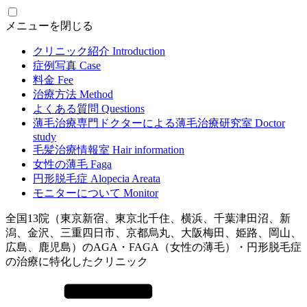
メニューを閉じる
クリニック紹介
Introduction
症例写真
Case
料金
Fee
治療方法
Method
よくある質問
Questions
薄毛治療専門ドクターによる
薄毛治療研究室
Doctor
study
毛髪治療情報室
Hair information
女性の薄毛
Faga
円形脱毛症
Alopecia Areata
モニターについて
Monitor
全国13院（東京新宿、東京北千住、横浜、千葉津田沼、新
潟、金沢、三重四日市、京都烏丸、大阪梅田、姫路、岡山、
広島、鹿児島）のAGA・FAGA（女性の薄毛）・円形脱毛症
の治療に特化したクリニック