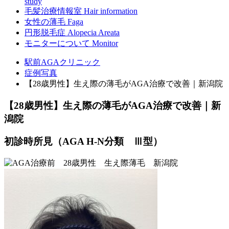
study
毛髪治療情報室
Hair information
女性の薄毛
Faga
円形脱毛症
Alopecia Areata
モニターについて
Monitor
駅前AGAクリニック
症例写真
【28歳男性】生え際の薄毛がAGA治療で改善｜新潟院
【28歳男性】生え際の薄毛がAGA治療で改善｜新
潟院
初診時所見（AGA H-N分類 Ⅲ型）