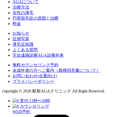
AGAについて
治療方法
女性の薄毛
円形脱毛症の原因と治療
料金
お知らせ
症例写真
薄毛豆知識
よくある質問
完全遠隔診療AGA診療外来
無料カウンセリング予約
未成年者の方へご案内（親権同意書について）
お問い合わせ(企業向け)
プライパシーポリシー
copyright © 2026 駅前AGAクリニック All Right Reserved.
受付:11時〜20時
カウンセリング
WEB予約