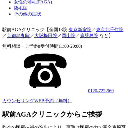
女性の薄毛(FAGA)
抜毛症
その他の症状
駅前AGAクリニック【全国13院
東京新宿院
／
東京北千住院
／
京都烏丸院
／
大阪梅田院
／
岡山院
／
鹿児島院
など】
無料相談・ご予約(受付時間11:00-20:00)
0120-722-969
カウンセリングWEB予約（無料）
駅前AGAクリニックからご挨拶
昨今の医療技術の進歩により、薄毛は医療の力で完全克服可