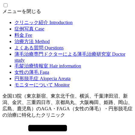
メニューを閉じる
クリニック紹介
Introduction
症例写真
Case
料金
Fee
治療方法
Method
よくある質問
Questions
薄毛治療専門ドクターによる
薄毛治療研究室
Doctor
study
毛髪治療情報室
Hair information
女性の薄毛
Faga
円形脱毛症
Alopecia Areata
モニターについて
Monitor
全国13院（東京新宿、東京北千住、横浜、千葉津田沼、新
潟、金沢、三重四日市、京都烏丸、大阪梅田、姫路、岡山、
広島、鹿児島）のAGA・FAGA（女性の薄毛）・円形脱毛症
の治療に特化したクリニック