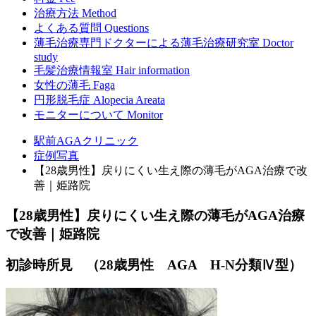
治療方法
Method
よくある質問
Questions
薄毛治療専門ドクターによる
薄毛治療研究室
Doctor
study
毛髪治療情報室
Hair information
女性の薄毛
Faga
円形脱毛症
Alopecia Areata
モニターについて
Monitor
駅前AGAクリニック
症例写真
【28歳男性】戻りにくい生え際の薄毛がAGA治療で改
善｜姫路院
【28歳男性】戻りにくい生え際の薄毛がAGA治療
で改善｜姫路院
初診時所見 （28歳男性 AGA H-N分類Ⅳ型）