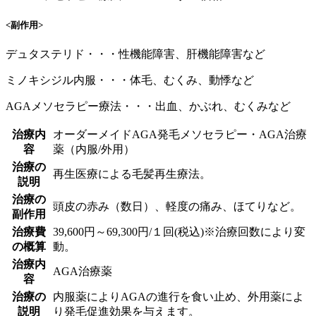
<副作用>
デュタステリド・・・性機能障害、肝機能障害など
ミノキシジル内服・・・体毛、むくみ、動悸など
AGAメソセラピー療法・・・出血、かぶれ、むくみなど
治療内
オーダーメイドAGA発毛メソセラピー・AGA治療
容
薬（内服/外用）
治療の
再生医療による毛髪再生療法。
説明
治療の
頭皮の赤み（数日）、軽度の痛み、ほてりなど。
副作用
治療費
39,600円～69,300円/１回(税込)※治療回数により変
の概算
動。
治療内
AGA治療薬
容
治療の
内服薬によりAGAの進行を食い止め、外用薬によ
説明
り発毛促進効果を与えます。