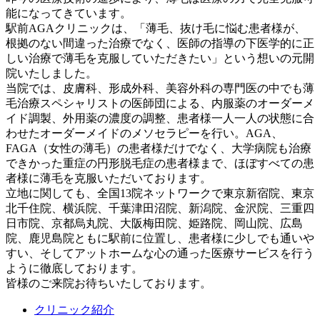
能になってきています。
駅前AGAクリニックは、「薄毛、抜け毛に悩む患者様が、
根拠のない間違った治療でなく、医師の指導の下医学的に正
しい治療で薄毛を克服していただきたい」という想いの元開
院いたしました。
当院では、皮膚科、形成外科、美容外科の専門医の中でも薄
毛治療スペシャリストの医師団による、内服薬のオーダーメ
イド調製、外用薬の濃度の調整、患者様一人一人の状態に合
わせたオーダーメイドのメソセラピーを行い。AGA、
FAGA（女性の薄毛）の患者様だけでなく、大学病院も治療
できかった重症の円形脱毛症の患者様まで、ほぼすべての患
者様に薄毛を克服いただいております。
立地に関しても、全国13院ネットワークで東京新宿院、東京
北千住院、横浜院、千葉津田沼院、新潟院、金沢院、三重四
日市院、京都烏丸院、大阪梅田院、姫路院、岡山院、広島
院、鹿児島院ともに駅前に位置し、患者様に少しでも通いや
すい、そしてアットホームな心の通った医療サービスを行う
ように徹底しております。
皆様のご来院お待ちいたしております。
クリニック紹介