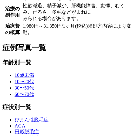
性欲減退、精子減少、肝機能障害、動悸、むく
治療の
み、だるさ、多毛などがまれに
副作用
みられる場合があります。
治療費
1,980円～31,350円/1ヶ月(税込)※処方内容により変
の概算
動。
症例写真一覧
年齢別一覧
10歳未満
10〜20代
30〜50代
60〜70代
症状別一覧
びまん性脱毛症
AGA
円形脱毛症