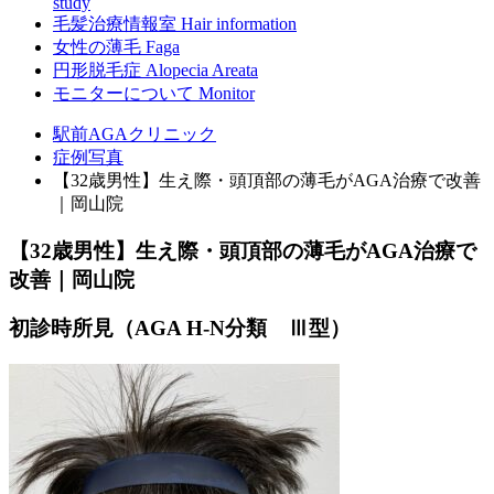
study
毛髪治療情報室
Hair information
女性の薄毛
Faga
円形脱毛症
Alopecia Areata
モニターについて
Monitor
駅前AGAクリニック
症例写真
【32歳男性】生え際・頭頂部の薄毛がAGA治療で改善
｜岡山院
【32歳男性】生え際・頭頂部の薄毛がAGA治療で
改善｜岡山院
初診時所見（AGA H-N分類 Ⅲ型）