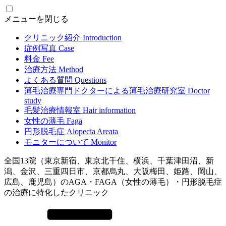
メニューを閉じる
クリニック紹介
Introduction
症例写真
Case
料金
Fee
治療方法
Method
よくある質問
Questions
薄毛治療専門ドクターによる
薄毛治療研究室
Doctor
study
毛髪治療情報室
Hair information
女性の薄毛
Faga
円形脱毛症
Alopecia Areata
モニターについて
Monitor
全国13院（東京新宿、東京北千住、横浜、千葉津田沼、新
潟、金沢、三重四日市、京都烏丸、大阪梅田、姫路、岡山、
広島、鹿児島）のAGA・FAGA（女性の薄毛）・円形脱毛症
の治療に特化したクリニック