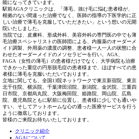
能になってきています。
駅前AGAクリニックは、「薄毛、抜け毛に悩む患者様が、
根拠のない間違った治療でなく、医師の指導の下医学的に正
しい治療で薄毛を克服していただきたい」という想いの元開
院いたしました。
当院では、皮膚科、形成外科、美容外科の専門医の中でも薄
毛治療スペシャリストの医師団による、内服薬のオーダーメ
イド調製、外用薬の濃度の調整、患者様一人一人の状態に合
わせたオーダーメイドのメソセラピーを行い。AGA、
FAGA（女性の薄毛）の患者様だけでなく、大学病院も治療
できかった重症の円形脱毛症の患者様まで、ほぼすべての患
者様に薄毛を克服いただいております。
立地に関しても、全国13院ネットワークで東京新宿院、東京
北千住院、横浜院、千葉津田沼院、新潟院、金沢院、三重四
日市院、京都烏丸院、大阪梅田院、姫路院、岡山院、広島
院、鹿児島院ともに駅前に位置し、患者様に少しでも通いや
すい、そしてアットホームな心の通った医療サービスを行う
ように徹底しております。
皆様のご来院お待ちいたしております。
クリニック紹介
AGAについて