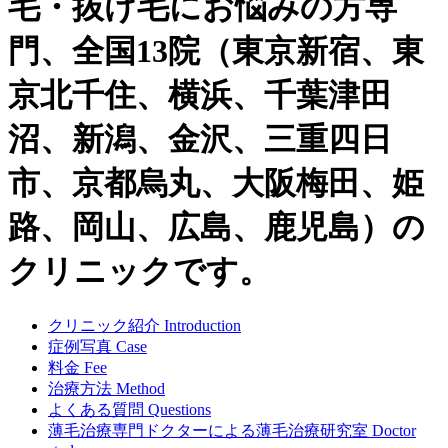
毛・抜け毛にお悩みの方専
門、全国13院（東京新宿、東
京北千住、横浜、千葉津田
沼、新潟、金沢、三重四日
市、京都烏丸、大阪梅田、姫
路、岡山、広島、鹿児島）の
クリニックです。
クリニック紹介
Introduction
症例写真
Case
料金
Fee
治療方法
Method
よくある質問
Questions
薄毛治療専門ドクターによる
薄毛治療研究室
Doctor