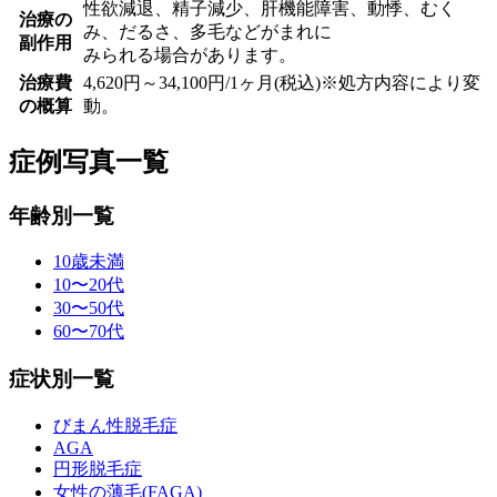
性欲減退、精子減少、肝機能障害、動悸、むく
治療の
み、だるさ、多毛などがまれに
副作用
みられる場合があります。
治療費
4,620円～34,100円/1ヶ月(税込)※処方内容により変
の概算
動。
症例写真一覧
年齢別一覧
10歳未満
10〜20代
30〜50代
60〜70代
症状別一覧
びまん性脱毛症
AGA
円形脱毛症
女性の薄毛(FAGA)