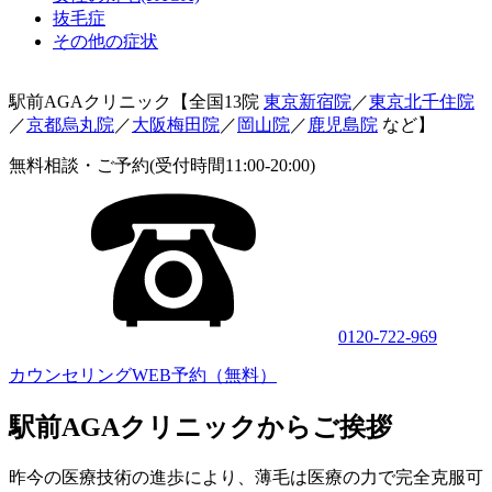
抜毛症
その他の症状
駅前AGAクリニック【全国13院
東京新宿院
／
東京北千住院
／
京都烏丸院
／
大阪梅田院
／
岡山院
／
鹿児島院
など】
無料相談・ご予約(受付時間11:00-20:00)
0120-722-969
カウンセリングWEB予約（無料）
駅前AGAクリニックからご挨拶
昨今の医療技術の進歩により、薄毛は医療の力で完全克服可