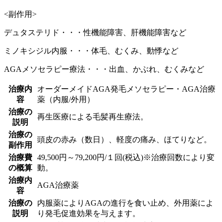
<副作用>
デュタステリド・・・性機能障害、肝機能障害など
ミノキシジル内服・・・体毛、むくみ、動悸など
AGAメソセラピー療法・・・出血、かぶれ、むくみなど
治療内
オーダーメイドAGA発毛メソセラピー・AGA治療
容
薬（内服/外用）
治療の
再生医療による毛髪再生療法。
説明
治療の
頭皮の赤み（数日）、軽度の痛み、ほてりなど。
副作用
治療費
49,500円～79,200円/１回(税込)※治療回数により変
の概算
動。
治療内
AGA治療薬
容
治療の
内服薬によりAGAの進行を食い止め、外用薬によ
説明
り発毛促進効果を与えます。