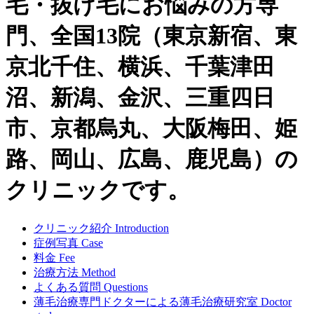
毛・抜け毛にお悩みの方専
門、全国13院（東京新宿、東
京北千住、横浜、千葉津田
沼、新潟、金沢、三重四日
市、京都烏丸、大阪梅田、姫
路、岡山、広島、鹿児島）の
クリニックです。
クリニック紹介
Introduction
症例写真
Case
料金
Fee
治療方法
Method
よくある質問
Questions
薄毛治療専門ドクターによる
薄毛治療研究室
Doctor