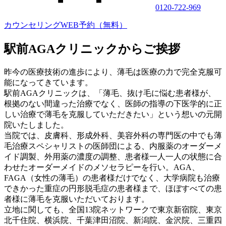
0120-722-969
カウンセリングWEB予約（無料）
駅前AGAクリニックからご挨拶
昨今の医療技術の進歩により、薄毛は医療の力で完全克服可
能になってきています。
駅前AGAクリニックは、「薄毛、抜け毛に悩む患者様が、
根拠のない間違った治療でなく、医師の指導の下医学的に正
しい治療で薄毛を克服していただきたい」という想いの元開
院いたしました。
当院では、皮膚科、形成外科、美容外科の専門医の中でも薄
毛治療スペシャリストの医師団による、内服薬のオーダーメ
イド調製、外用薬の濃度の調整、患者様一人一人の状態に合
わせたオーダーメイドのメソセラピーを行い。AGA、
FAGA（女性の薄毛）の患者様だけでなく、大学病院も治療
できかった重症の円形脱毛症の患者様まで、ほぼすべての患
者様に薄毛を克服いただいております。
立地に関しても、全国13院ネットワークで東京新宿院、東京
北千住院、横浜院、千葉津田沼院、新潟院、金沢院、三重四