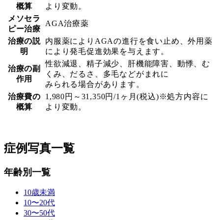
概算
より変動。
メソセラ
AGA治療薬
ピー治療
治療の説
内服薬によりAGAの進行を食い止め、外用薬
明
により発毛促進効果を与えます。
性欲減退、精子減少、肝機能障害、動悸、む
治療の副
くみ、だるさ、多毛などがまれに
作用
みられる場合があります。
治療費の
1,980円～31,350円/1ヶ月(税込)※処方内容に
概算
より変動。
症例写真一覧
年齢別一覧
10歳未満
10〜20代
30〜50代