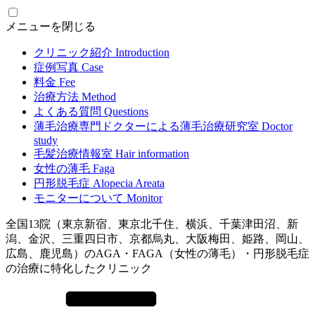
メニューを閉じる
クリニック紹介
Introduction
症例写真
Case
料金
Fee
治療方法
Method
よくある質問
Questions
薄毛治療専門ドクターによる
薄毛治療研究室
Doctor
study
毛髪治療情報室
Hair information
女性の薄毛
Faga
円形脱毛症
Alopecia Areata
モニターについて
Monitor
全国13院（東京新宿、東京北千住、横浜、千葉津田沼、新
潟、金沢、三重四日市、京都烏丸、大阪梅田、姫路、岡山、
広島、鹿児島）のAGA・FAGA（女性の薄毛）・円形脱毛症
の治療に特化したクリニック