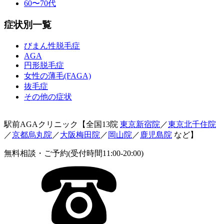
60〜70代
症状別一覧
びまん性脱毛症
AGA
円形脱毛症
女性の薄毛(FAGA)
抜毛症
その他の症状
駅前AGAクリニック【全国13院
東京新宿院
／
東京北千住院
／
京都烏丸院
／
大阪梅田院
／
岡山院
／
鹿児島院
など】
無料相談・ご予約(受付時間11:00-20:00)