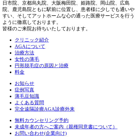
日市院、京都烏丸院、大阪梅田院、姫路院、岡山院、広島
院、鹿児島院ともに駅前に位置し、患者様に少しでも通いや
すい、そしてアットホームな心の通った医療サービスを行う
ように徹底しております。
皆様のご来院お待ちいたしております。
クリニック紹介
AGAについて
治療方法
女性の薄毛
円形脱毛症の原因と治療
料金
お知らせ
症例写真
薄毛豆知識
よくある質問
完全遠隔診療AGA診療外来
無料カウンセリング予約
未成年者の方へご案内（親権同意書について）
お問い合わせ(企業向け)