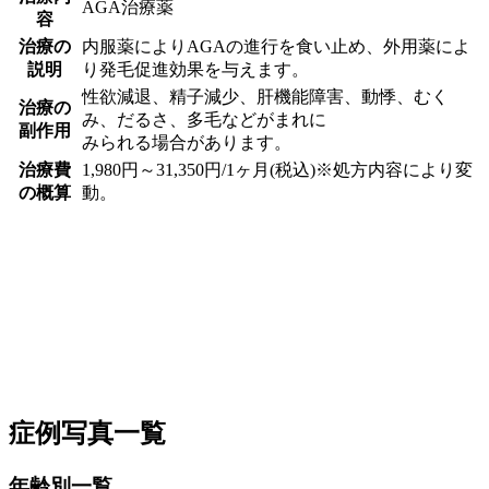
AGA治療薬
容
治療の
内服薬によりAGAの進行を食い止め、外用薬によ
説明
り発毛促進効果を与えます。
性欲減退、精子減少、肝機能障害、動悸、むく
治療の
み、だるさ、多毛などがまれに
副作用
みられる場合があります。
治療費
1,980円～31,350円/1ヶ月(税込)※処方内容により変
の概算
動。
症例写真一覧
年齢別一覧