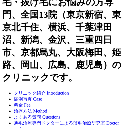
毛・抜け毛にお悩みの方専
門、全国13院（東京新宿、東
京北千住、横浜、千葉津田
沼、新潟、金沢、三重四日
市、京都烏丸、大阪梅田、姫
路、岡山、広島、鹿児島）の
クリニックです。
クリニック紹介
Introduction
症例写真
Case
料金
Fee
治療方法
Method
よくある質問
Questions
薄毛治療専門ドクターによる
薄毛治療研究室
Doctor