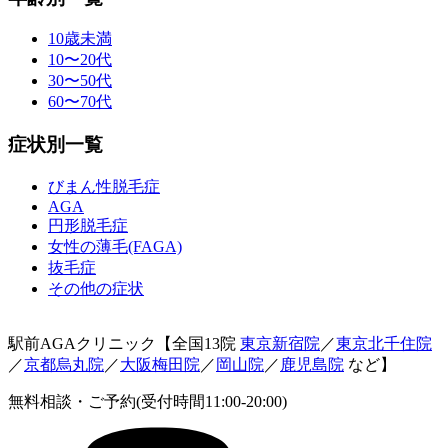
10歳未満
10〜20代
30〜50代
60〜70代
症状別一覧
びまん性脱毛症
AGA
円形脱毛症
女性の薄毛(FAGA)
抜毛症
その他の症状
駅前AGAクリニック【全国13院
東京新宿院
／
東京北千住院
／
京都烏丸院
／
大阪梅田院
／
岡山院
／
鹿児島院
など】
無料相談・ご予約(受付時間11:00-20:00)