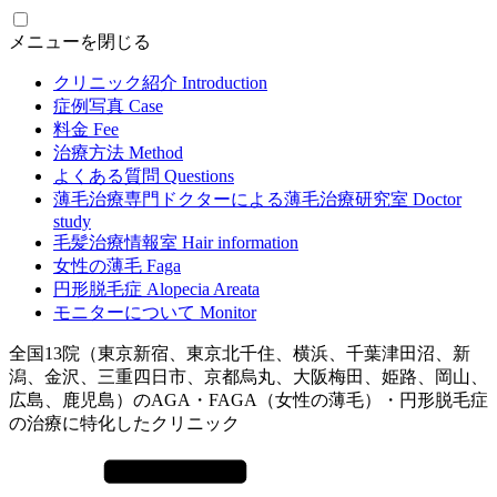
メニューを閉じる
クリニック紹介
Introduction
症例写真
Case
料金
Fee
治療方法
Method
よくある質問
Questions
薄毛治療専門ドクターによる
薄毛治療研究室
Doctor
study
毛髪治療情報室
Hair information
女性の薄毛
Faga
円形脱毛症
Alopecia Areata
モニターについて
Monitor
全国13院（東京新宿、東京北千住、横浜、千葉津田沼、新
潟、金沢、三重四日市、京都烏丸、大阪梅田、姫路、岡山、
広島、鹿児島）のAGA・FAGA（女性の薄毛）・円形脱毛症
の治療に特化したクリニック