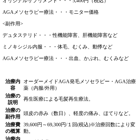
オリジナルサプリメント・・・5,400円（税込）
AGAメソセラピー療法・・・モニター価格
<副作用>
デュタステリド・・・性機能障害、肝機能障害など
ミノキシジル内服・・・体毛、むくみ、動悸など
AGAメソセラピー療法・・・出血、かぶれ、むくみなど
治療内
オーダーメイドAGA発毛メソセラピー・AGA治療
容
薬（内服/外用）
治療の
再生医療による毛髪再生療法。
説明
治療の
頭皮の赤み（数日）、軽度の痛み、ほてりなど。
副作用
治療費
39,600円～69,300円/１回(税込)※治療回数により変
の概算
動。
治療内