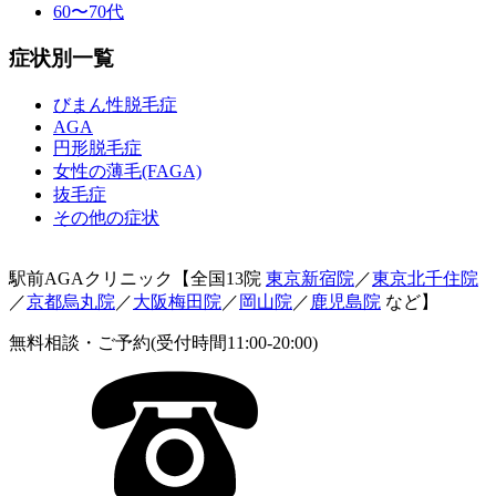
60〜70代
症状別一覧
びまん性脱毛症
AGA
円形脱毛症
女性の薄毛(FAGA)
抜毛症
その他の症状
駅前AGAクリニック【全国13院
東京新宿院
／
東京北千住院
／
京都烏丸院
／
大阪梅田院
／
岡山院
／
鹿児島院
など】
無料相談・ご予約(受付時間11:00-20:00)