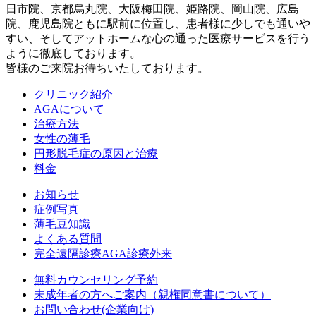
日市院、京都烏丸院、大阪梅田院、姫路院、岡山院、広島
院、鹿児島院ともに駅前に位置し、患者様に少しでも通いや
すい、そしてアットホームな心の通った医療サービスを行う
ように徹底しております。
皆様のご来院お待ちいたしております。
クリニック紹介
AGAについて
治療方法
女性の薄毛
円形脱毛症の原因と治療
料金
お知らせ
症例写真
薄毛豆知識
よくある質問
完全遠隔診療AGA診療外来
無料カウンセリング予約
未成年者の方へご案内（親権同意書について）
お問い合わせ(企業向け)