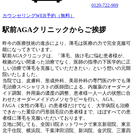
0120-722-969
カウンセリングWEB予約（無料）
駅前AGAクリニックからご挨拶
昨今の医療技術の進歩により、薄毛は医療の力で完全克服可
能になってきています。
駅前AGAクリニックは、「薄毛、抜け毛に悩む患者様が、
根拠のない間違った治療でなく、医師の指導の下医学的に正
しい治療で薄毛を克服していただきたい」という想いの元開
院いたしました。
当院では、皮膚科、形成外科、美容外科の専門医の中でも薄
毛治療スペシャリストの医師団による、内服薬のオーダーメ
イド調製、外用薬の濃度の調整、患者様一人一人の状態に合
わせたオーダーメイドのメソセラピーを行い。AGA、
FAGA（女性の薄毛）の患者様だけでなく、大学病院も治療
できかった重症の円形脱毛症の患者様まで、ほぼすべての患
者様に薄毛を克服いただいております。
立地に関しても、全国13院ネットワークで東京新宿院、東京
北千住院、横浜院、千葉津田沼院、新潟院、金沢院、三重四