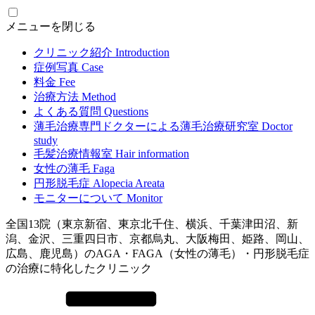
メニューを閉じる
クリニック紹介
Introduction
症例写真
Case
料金
Fee
治療方法
Method
よくある質問
Questions
薄毛治療専門ドクターによる
薄毛治療研究室
Doctor
study
毛髪治療情報室
Hair information
女性の薄毛
Faga
円形脱毛症
Alopecia Areata
モニターについて
Monitor
全国13院（東京新宿、東京北千住、横浜、千葉津田沼、新
潟、金沢、三重四日市、京都烏丸、大阪梅田、姫路、岡山、
広島、鹿児島）のAGA・FAGA（女性の薄毛）・円形脱毛症
の治療に特化したクリニック