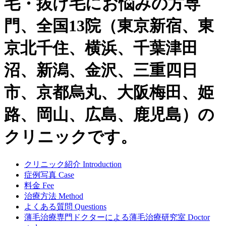
毛・抜け毛にお悩みの方専
門、全国13院（東京新宿、東
京北千住、横浜、千葉津田
沼、新潟、金沢、三重四日
市、京都烏丸、大阪梅田、姫
路、岡山、広島、鹿児島）の
クリニックです。
クリニック紹介
Introduction
症例写真
Case
料金
Fee
治療方法
Method
よくある質問
Questions
薄毛治療専門ドクターによる
薄毛治療研究室
Doctor