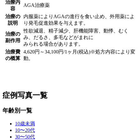
治療内
AGA治療薬
容
治療の
内服薬によりAGAの進行を食い止め、外用薬によ
説明
り発毛促進効果を与えます。
性欲減退、精子減少、肝機能障害、動悸、むく
治療の
み、だるさ、多毛などがまれに
副作用
みられる場合があります。
治療費
4,620円～34,100円/1ヶ月(税込)※処方内容により変
の概算
動。
症例写真一覧
年齢別一覧
10歳未満
10〜20代
30〜50代