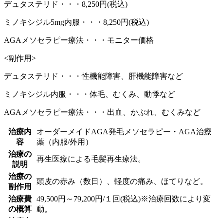
デュタステリド・・・8,250円(税込)
ミノキシジル5mg内服・・・8,250円(税込)
AGAメソセラピー療法・・・モニター価格
<副作用>
デュタステリド・・・性機能障害、肝機能障害など
ミノキシジル内服・・・体毛、むくみ、動悸など
AGAメソセラピー療法・・・出血、かぶれ、むくみなど
治療内
オーダーメイドAGA発毛メソセラピー・AGA治療
容
薬（内服/外用）
治療の
再生医療による毛髪再生療法。
説明
治療の
頭皮の赤み（数日）、軽度の痛み、ほてりなど。
副作用
治療費
49,500円～79,200円/１回(税込)※治療回数により変
の概算
動。