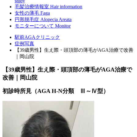
study
毛髪治療情報室
Hair information
女性の薄毛
Faga
円形脱毛症
Alopecia Areata
モニターについて
Monitor
駅前AGAクリニック
症例写真
【39歳男性】生え際・頭頂部の薄毛がAGA治療で改善
｜岡山院
【39歳男性】生え際・頭頂部の薄毛がAGA治療で
改善｜岡山院
初診時所見（AGA H-N分類 Ⅲ～Ⅳ型）