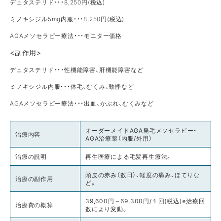
デュタステリド・・・8,250円(税込)
ミノキシジル5mg内服・・・8,250円(税込)
AGAメソセラピー療法・・・モニター価格
<副作用>
デュタステリド・・・性機能障害、肝機能障害など
ミノキシジル内服・・・体毛、むくみ、動悸など
AGAメソセラピー療法・・・出血、かぶれ、むくみなど
オーダーメイドAGA発毛メソセラピー・
治療内容
AGA治療薬（内服/外用）
治療の説明
再生医療による毛髪再生療法。
頭皮の赤み（数日）、軽度の痛み、ほてりな
治療の副作用
ど。
39,600円～69,300円/１回(税込)※治療回
治療費の概算
数により変動。