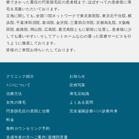
療できかった重症の円形脱毛症の患者様まで、ほぼすべての患者様に薄
毛を克服いただいております。
立地に関しても、全国13院ネットワークで東京新宿院、東京北千住院、横
浜院、千葉津田沼院、新潟院、金沢院、三重四日市院、京都烏丸院、大阪梅
田院、姫路院、岡山院、広島院、鹿児島院ともに駅前に位置し、患者様に少
しでも通いやすい、そしてアットホームな心の通った医療サービスを行
うように徹底しております。
皆様のご来院お待ちいたしております。
クリニック紹介
お知らせ
AGAについて
症例写真
治療方法
薄毛豆知識
女性の薄毛
よくある質問
円形脱毛症の原因と治療
完全遠隔診療AGA診療外来
料金
無料カウンセリング予約
未成年者の方へご案内（親権同意書