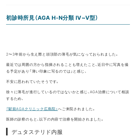
初
診時所見（AGA H-N分類 Ⅳ~Ⅴ型）
2〜3年前から生え際と頭頂部の薄毛が気になっておられました。
最近では周囲の方から指摘されることも増えたこと、近日中に写真を撮
る予定があり「薄い印象に写るのでは」と感じ、
不安に思われていたそうです。
徐々に薄毛が進行しているのではないかと感じ、AGA治療について相談
するため、
『駅前AGAクリニック広島院』
へご来院されました。
医師の診察のもと、以下の内容で治療を開始されました。
デュタステリド内服