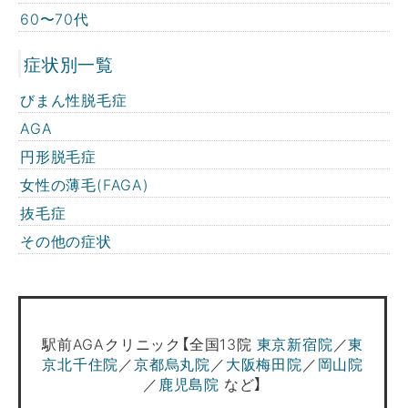
60〜70代
症状別一覧
びまん性脱毛症
AGA
円形脱毛症
女性の薄毛(FAGA)
抜毛症
その他の症状
駅前AGAクリニック【全国13院
東京新宿院
／
東
京北千住院
／
京都烏丸院
／
大阪梅田院
／
岡山院
／
鹿児島院
など】