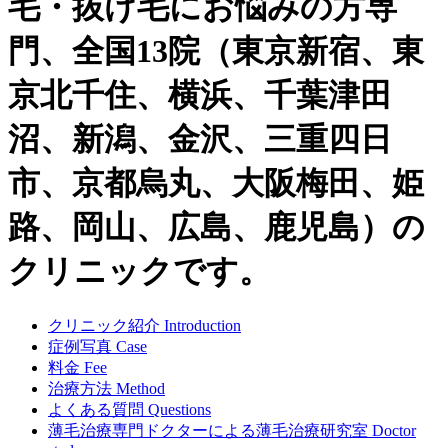
毛・抜け毛にお悩みの方専
門、全国13院（東京新宿、東
京北千住、横浜、千葉津田
沼、新潟、金沢、三重四日
市、京都烏丸、大阪梅田、姫
路、岡山、広島、鹿児島）の
クリニックです。
クリニック紹介
Introduction
症例写真
Case
料金
Fee
治療方法
Method
よくある質問
Questions
薄毛治療専門ドクターによる
薄毛治療研究室
Doctor