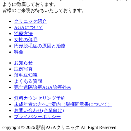
ように徹底しております。
皆様のご来院お待ちいたしております。
クリニック紹介
AGAについて
治療方法
女性の薄毛
円形脱毛症の原因と治療
料金
お知らせ
症例写真
薄毛豆知識
よくある質問
完全遠隔診療AGA診療外来
無料カウンセリング予約
未成年者の方へご案内（親権同意書について）
お問い合わせ(企業向け)
プライパシーポリシー
copyright © 2026 駅前AGAクリニック All Right Reserved.