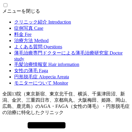
メニューを閉じる
クリニック紹介
Introduction
症例写真
Case
料金
Fee
治療方法
Method
よくある質問
Questions
薄毛治療専門ドクターによる
薄毛治療研究室
Doctor
study
毛髪治療情報室
Hair information
女性の薄毛
Faga
円形脱毛症
Alopecia Areata
モニターについて
Monitor
全国13院（東京新宿、東京北千住、横浜、千葉津田沼、新
潟、金沢、三重四日市、京都烏丸、大阪梅田、姫路、岡山、
広島、鹿児島）のAGA・FAGA（女性の薄毛）・円形脱毛症
の治療に特化したクリニック