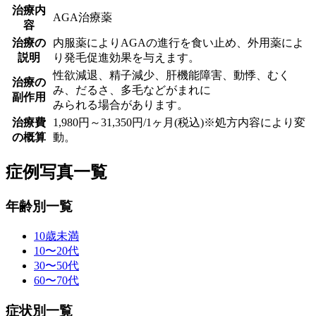
治療内
AGA治療薬
容
治療の
内服薬によりAGAの進行を食い止め、外用薬によ
説明
り発毛促進効果を与えます。
性欲減退、精子減少、肝機能障害、動悸、むく
治療の
み、だるさ、多毛などがまれに
副作用
みられる場合があります。
治療費
1,980円～31,350円/1ヶ月(税込)※処方内容により変
の概算
動。
症例写真一覧
年齢別一覧
10歳未満
10〜20代
30〜50代
60〜70代
症状別一覧