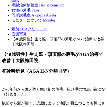
study
毛髪治療情報室
Hair information
女性の薄毛
Faga
円形脱毛症
Alopecia Areata
モニターについて
Monitor
駅前AGAクリニック
症例写真
【40歳男性】生え際・頭頂部の薄毛がAGA治療で改善
｜大阪梅田院
【40歳男性】生え際・頭頂部の薄毛がAGA治療で
改善｜大阪梅田院
初診時所見（AGA H-N分類Ⅲ型）
2～3年前から生え際と頭頂部の薄毛、抜け毛の増加が気にな
り始めました。
以前から髪が細く、皮脂によって地肌が目立つことも気にさ