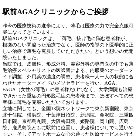
駅前AGAクリニックからご挨拶
昨今の医療技術の進歩により、薄毛は医療の力で完全克服可
能になってきています。
駅前AGAクリニックは、「薄毛、抜け毛に悩む患者様が、
根拠のない間違った治療でなく、医師の指導の下医学的に正
しい治療で薄毛を克服していただきたい」という想いの元開
院いたしました。
当院では、皮膚科、形成外科、美容外科の専門医の中でも薄
毛治療スペシャリストの医師団による、内服薬のオーダーメ
イド調製、外用薬の濃度の調整、患者様一人一人の状態に合
わせたオーダーメイドのメソセラピーを行い。AGA、
FAGA（女性の薄毛）の患者様だけでなく、大学病院も治療
できかった重症の円形脱毛症の患者様まで、ほぼすべての患
者様に薄毛を克服いただいております。
立地に関しても、全国13院ネットワークで東京新宿院、東京
北千住院、横浜院、千葉津田沼院、新潟院、金沢院、三重四
日市院、京都烏丸院、大阪梅田院、姫路院、岡山院、広島
院、鹿児島院ともに駅前に位置し、患者様に少しでも通いや
すい、そしてアットホームな心の通った医療サービスを行う