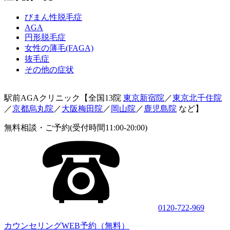
びまん性脱毛症
AGA
円形脱毛症
女性の薄毛(FAGA)
抜毛症
その他の症状
駅前AGAクリニック【全国13院
東京新宿院
／
東京北千住院
／
京都烏丸院
／
大阪梅田院
／
岡山院
／
鹿児島院
など】
無料相談・ご予約(受付時間11:00-20:00)
0120-722-969
カウンセリングWEB予約（無料）