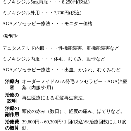
ミノキシジル5mg内服・・・8,250円(税込)
ミノキシジル外用・・・7,700円(税込)
AGAメソセラピー療法・・・モニター価格
<副作用>
デュタステリド内服・・・性機能障害、肝機能障害など
ミノキシジル内服・・・体毛、むくみ、動悸など
AGAメソセラピー療法・・・出血、かぶれ、むくみなど
治療内
オーダーメイドAGA発毛メソセラピー・AGA治療
容
薬（内服/外用）
治療の
再生医療による毛髪再生療法。
説明
治療の
頭皮の赤み（数日）、軽度の痛み、ほてりなど。
副作用
治療費
39,600円～69,300円/１回(税込)※治療回数により変
の概算
動。