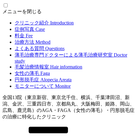
メニューを閉じる
クリニック紹介
Introduction
症例写真
Case
料金
Fee
治療方法
Method
よくある質問
Questions
薄毛治療専門ドクターによる
薄毛治療研究室
Doctor
study
毛髪治療情報室
Hair information
女性の薄毛
Faga
円形脱毛症
Alopecia Areata
モニターについて
Monitor
全国13院（東京新宿、東京北千住、横浜、千葉津田沼、新
潟、金沢、三重四日市、京都烏丸、大阪梅田、姫路、岡山、
広島、鹿児島）のAGA・FAGA（女性の薄毛）・円形脱毛症
の治療に特化したクリニック