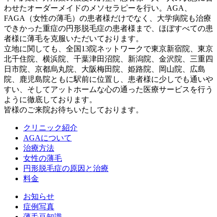
わせたオーダーメイドのメソセラピーを行い。AGA、
FAGA（女性の薄毛）の患者様だけでなく、大学病院も治療
できかった重症の円形脱毛症の患者様まで、ほぼすべての患
者様に薄毛を克服いただいております。
立地に関しても、全国13院ネットワークで東京新宿院、東京
北千住院、横浜院、千葉津田沼院、新潟院、金沢院、三重四
日市院、京都烏丸院、大阪梅田院、姫路院、岡山院、広島
院、鹿児島院ともに駅前に位置し、患者様に少しでも通いや
すい、そしてアットホームな心の通った医療サービスを行う
ように徹底しております。
皆様のご来院お待ちいたしております。
クリニック紹介
AGAについて
治療方法
女性の薄毛
円形脱毛症の原因と治療
料金
お知らせ
症例写真
薄毛豆知識