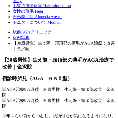
study
毛髪治療情報室
Hair information
女性の薄毛
Faga
円形脱毛症
Alopecia Areata
モニターについて
Monitor
駅前AGAクリニック
症例写真
【30歳男性】生え際・頭頂部の薄毛がAGA治療で改善
｜金沢院
【30歳男性】生え際・頭頂部の薄毛がAGA治療で
改善｜金沢院
初診時所見（AGA H-NⅡ型）
半年くらい前からつむじ、頭頂付近が気になるようになり、