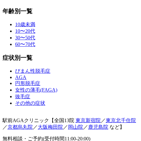
年齢別一覧
10歳未満
10〜20代
30〜50代
60〜70代
症状別一覧
びまん性脱毛症
AGA
円形脱毛症
女性の薄毛(FAGA)
抜毛症
その他の症状
駅前AGAクリニック【全国13院
東京新宿院
／
東京北千住院
／
京都烏丸院
／
大阪梅田院
／
岡山院
／
鹿児島院
など】
無料相談・ご予約(受付時間11:00-20:00)