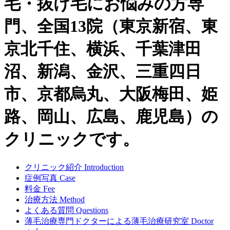
毛・抜け毛にお悩みの方専
門、全国13院（東京新宿、東
京北千住、横浜、千葉津田
沼、新潟、金沢、三重四日
市、京都烏丸、大阪梅田、姫
路、岡山、広島、鹿児島）の
クリニックです。
クリニック紹介
Introduction
症例写真
Case
料金
Fee
治療方法
Method
よくある質問
Questions
薄毛治療専門ドクターによる
薄毛治療研究室
Doctor