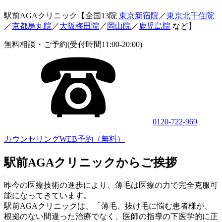
駅前AGAクリニック【全国13院
東京新宿院
／
東京北千住院
／
京都烏丸院
／
大阪梅田院
／
岡山院
／
鹿児島院
など】
無料相談・ご予約(受付時間11:00-20:00)
0120-722-969
カウンセリングWEB予約（無料）
駅前AGAクリニックからご挨拶
昨今の医療技術の進歩により、薄毛は医療の力で完全克服可
能になってきています。
駅前AGAクリニックは、「薄毛、抜け毛に悩む患者様が、
根拠のない間違った治療でなく、医師の指導の下医学的に正