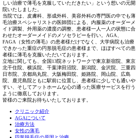
しい治療で薄毛を克服していただきたい」という想いの元開
院いたしました。
当院では、皮膚科、形成外科、美容外科の専門医の中でも薄
毛治療スペシャリストの医師団による、内服薬のオーダーメ
イド調製、外用薬の濃度の調整、患者様一人一人の状態に合
わせたオーダーメイドのメソセラピーを行い。AGA、
FAGA（女性の薄毛）の患者様だけでなく、大学病院も治療
できかった重症の円形脱毛症の患者様まで、ほぼすべての患
者様に薄毛を克服いただいております。
立地に関しても、全国13院ネットワークで東京新宿院、東京
北千住院、横浜院、千葉津田沼院、新潟院、金沢院、三重四
日市院、京都烏丸院、大阪梅田院、姫路院、岡山院、広島
院、鹿児島院ともに駅前に位置し、患者様に少しでも通いや
すい、そしてアットホームな心の通った医療サービスを行う
ように徹底しております。
皆様のご来院お待ちいたしております。
クリニック紹介
AGAについて
治療方法
女性の薄毛
円形脱毛症の原因と治療