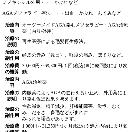
ミノキシジル外用・・・かぶれなど
AGAメソセラピー療法・・・出血、かぶれ、むくみなど
治療内
オーダーメイドAGA発毛メソセラピー・AGA治療
容
薬（内服/外用）
治療の
再生医療による毛髪再生療法。
説明
治療の
頭皮の赤み（数日）、軽度の痛み、ほてりなど。
副作用
治療費
39,600円～69,300円/１回(税込)※治療回数により変
の概算
動。
治療内
AGA治療薬
容
治療の
内服薬によりAGAの進行を食い止め、外用薬によ
説明
り発毛促進効果を与えます。
性欲減退、精子減少、肝機能障害、動悸、むく
治療の
み、だるさ、多毛などがまれに
副作用
みられる場合があります。
治療費
1,980円～31,350円/1ヶ月(税込)※処方内容により変