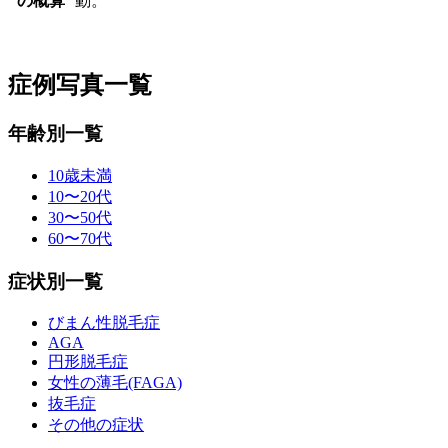
の概算
動。
症例写真一覧
年齢別一覧
10歳未満
10〜20代
30〜50代
60〜70代
症状別一覧
びまん性脱毛症
AGA
円形脱毛症
女性の薄毛(FAGA)
抜毛症
その他の症状