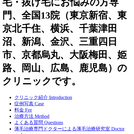
毛・抜け毛にお悩みの方専
門、全国13院（東京新宿、東
京北千住、横浜、千葉津田
沼、新潟、金沢、三重四日
市、京都烏丸、大阪梅田、姫
路、岡山、広島、鹿児島）の
クリニックです。
クリニック紹介
Introduction
症例写真
Case
料金
Fee
治療方法
Method
よくある質問
Questions
薄毛治療専門ドクターによる
薄毛治療研究室
Doctor