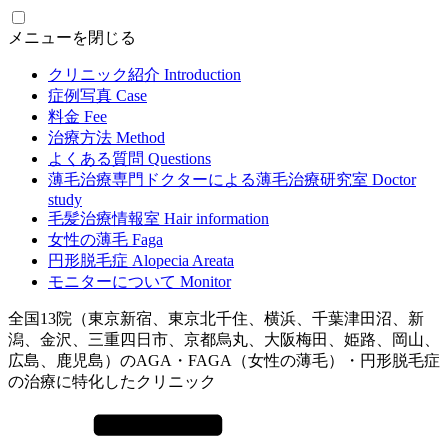
メニューを閉じる
クリニック紹介
Introduction
症例写真
Case
料金
Fee
治療方法
Method
よくある質問
Questions
薄毛治療専門ドクターによる
薄毛治療研究室
Doctor
study
毛髪治療情報室
Hair information
女性の薄毛
Faga
円形脱毛症
Alopecia Areata
モニターについて
Monitor
全国13院（東京新宿、東京北千住、横浜、千葉津田沼、新
潟、金沢、三重四日市、京都烏丸、大阪梅田、姫路、岡山、
広島、鹿児島）のAGA・FAGA（女性の薄毛）・円形脱毛症
の治療に特化したクリニック