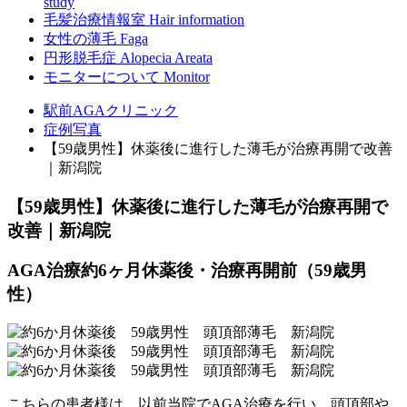
study
毛髪治療情報室
Hair information
女性の薄毛
Faga
円形脱毛症
Alopecia Areata
モニターについて
Monitor
駅前AGAクリニック
症例写真
【59歳男性】休薬後に進行した薄毛が治療再開で改善
｜新潟院
【59歳男性】休薬後に進行した薄毛が治療再開で
改善｜新潟院
AGA治療約6ヶ月休薬後・治療再開前（59歳男
性）
こちらの患者様は、以前当院でAGA治療を行い、頭頂部や