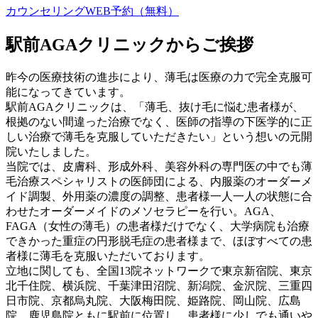
カウンセリングWEB予約（無料）
駅前AGAクリニックからご挨拶
昨今の医療技術の進歩により、薄毛は医療の力で完全克服可
能になってきています。
駅前AGAクリニックは、「薄毛、抜け毛に悩む患者様が、
根拠のない間違った治療でなく、医師の指導の下医学的に正
しい治療で薄毛を克服していただきたい」という想いの元開
院いたしました。
当院では、皮膚科、形成外科、美容外科の専門医の中でも薄
毛治療スペシャリストの医師団による、内服薬のオーダーメ
イド調製、外用薬の濃度の調整、患者様一人一人の状態に合
わせたオーダーメイドのメソセラピーを行い。AGA、
FAGA（女性の薄毛）の患者様だけでなく、大学病院も治療
できかった重症の円形脱毛症の患者様まで、ほぼすべての患
者様に薄毛を克服いただいております。
立地に関しても、全国13院ネットワークで東京新宿院、東京
北千住院、横浜院、千葉津田沼院、新潟院、金沢院、三重四
日市院、京都烏丸院、大阪梅田院、姫路院、岡山院、広島
院、鹿児島院ともに駅前に位置し、患者様に少しでも通いや