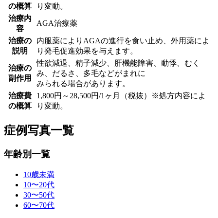
の概算
り変動。
治療内
AGA治療薬
容
治療の
内服薬によりAGAの進行を食い止め、外用薬によ
説明
り発毛促進効果を与えます。
性欲減退、精子減少、肝機能障害、動悸、むく
治療の
み、だるさ、多毛などがまれに
副作用
みられる場合があります。
治療費
1,800円～28,500円/1ヶ月（税抜）※処方内容によ
の概算
り変動。
症例写真一覧
年齢別一覧
10歳未満
10〜20代
30〜50代
60〜70代