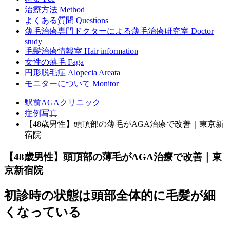
治療方法
Method
よくある質問
Questions
薄毛治療専門ドクターによる
薄毛治療研究室
Doctor
study
毛髪治療情報室
Hair information
女性の薄毛
Faga
円形脱毛症
Alopecia Areata
モニターについて
Monitor
駅前AGAクリニック
症例写真
【48歳男性】頭頂部の薄毛がAGA治療で改善｜東京新
宿院
【48歳男性】頭頂部の薄毛がAGA治療で改善｜東
京新宿院
初診時の状態は頭部全体的に毛髪が細
くなっている