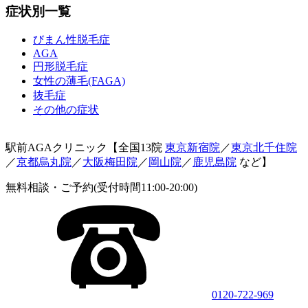
症状別一覧
びまん性脱毛症
AGA
円形脱毛症
女性の薄毛(FAGA)
抜毛症
その他の症状
駅前AGAクリニック【全国13院
東京新宿院
／
東京北千住院
／
京都烏丸院
／
大阪梅田院
／
岡山院
／
鹿児島院
など】
無料相談・ご予約(受付時間11:00-20:00)
0120-722-969