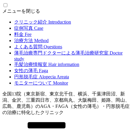
メニューを閉じる
クリニック紹介
Introduction
症例写真
Case
料金
Fee
治療方法
Method
よくある質問
Questions
薄毛治療専門ドクターによる
薄毛治療研究室
Doctor
study
毛髪治療情報室
Hair information
女性の薄毛
Faga
円形脱毛症
Alopecia Areata
モニターについて
Monitor
全国13院（東京新宿、東京北千住、横浜、千葉津田沼、新
潟、金沢、三重四日市、京都烏丸、大阪梅田、姫路、岡山、
広島、鹿児島）のAGA・FAGA（女性の薄毛）・円形脱毛症
の治療に特化したクリニック