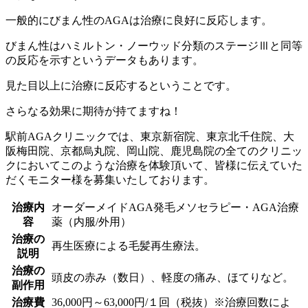
一般的にびまん性のAGAは治療に良好に反応します。
びまん性はハミルトン・ノーウッド分類のステージⅢと同等
の反応を示すというデータもあります。
見た目以上に治療に反応するということです。
さらなる効果に期待が持てますね！
駅前AGAクリニックでは、東京新宿院、東京北千住院、大
阪梅田院、京都烏丸院、岡山院、鹿児島院の全てのクリニッ
クにおいてこのような治療を体験頂いて、皆様に伝えていた
だくモニター様を募集いたしております。
治療内
オーダーメイドAGA発毛メソセラピー・AGA治療
容
薬（内服/外用）
治療の
再生医療による毛髪再生療法。
説明
治療の
頭皮の赤み（数日）、軽度の痛み、ほてりなど。
副作用
治療費
36,000円～63,000円/１回（税抜）※治療回数によ