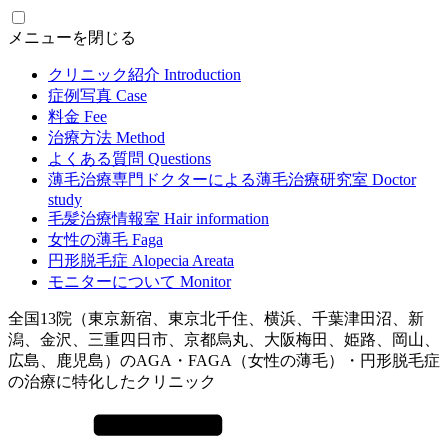
メニューを閉じる
クリニック紹介
Introduction
症例写真
Case
料金
Fee
治療方法
Method
よくある質問
Questions
薄毛治療専門ドクターによる
薄毛治療研究室
Doctor
study
毛髪治療情報室
Hair information
女性の薄毛
Faga
円形脱毛症
Alopecia Areata
モニターについて
Monitor
全国13院（東京新宿、東京北千住、横浜、千葉津田沼、新
潟、金沢、三重四日市、京都烏丸、大阪梅田、姫路、岡山、
広島、鹿児島）のAGA・FAGA（女性の薄毛）・円形脱毛症
の治療に特化したクリニック