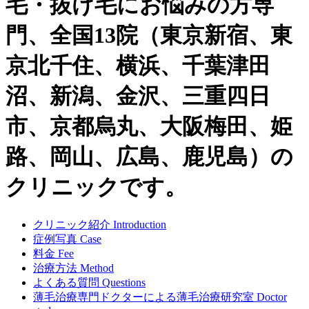
毛・抜け毛にお悩みの方専
門、全国13院（東京新宿、東
京北千住、横浜、千葉津田
沼、新潟、金沢、三重四日
市、京都烏丸、大阪梅田、姫
路、岡山、広島、鹿児島）の
クリニックです。
クリニック紹介
Introduction
症例写真
Case
料金
Fee
治療方法
Method
よくある質問
Questions
薄毛治療専門ドクターによる
薄毛治療研究室
Doctor