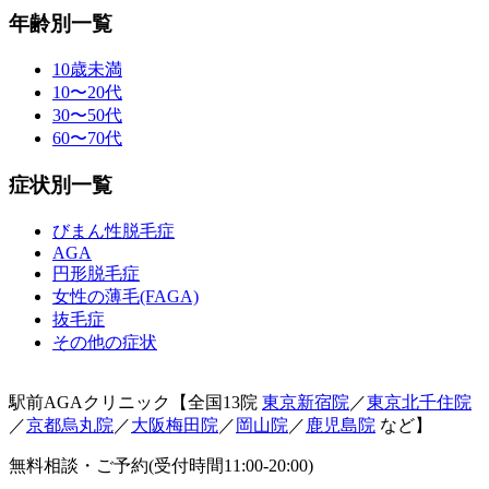
年齢別一覧
10歳未満
10〜20代
30〜50代
60〜70代
症状別一覧
びまん性脱毛症
AGA
円形脱毛症
女性の薄毛(FAGA)
抜毛症
その他の症状
駅前AGAクリニック【全国13院
東京新宿院
／
東京北千住院
／
京都烏丸院
／
大阪梅田院
／
岡山院
／
鹿児島院
など】
無料相談・ご予約(受付時間11:00-20:00)