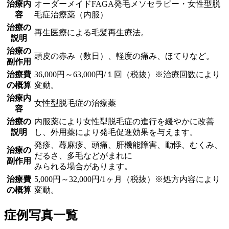
治療内
オーダーメイドFAGA発毛メソセラピー・女性型脱
容
毛症治療薬（内服）
治療の
再生医療による毛髪再生療法。
説明
治療の
頭皮の赤み（数日）、軽度の痛み、ほてりなど。
副作用
治療費
36,000円～63,000円/１回（税抜）※治療回数により
の概算
変動。
治療内
女性型脱毛症の治療薬
容
治療の
内服薬により女性型脱毛症の進行を緩やかに改善
説明
し、外用薬により発毛促進効果を与えます。
発疹、蕁麻疹、頭痛、肝機能障害、動悸、むくみ、
治療の
だるさ、多毛などがまれに
副作用
みられる場合があります。
治療費
5,000円～32,000円/1ヶ月（税抜）※処方内容により
の概算
変動。
症例写真一覧