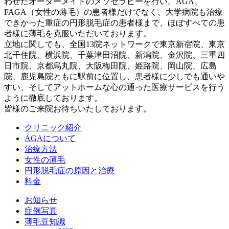
わせたオーダーメイドのメソセラピーを行い。AGA、
FAGA（女性の薄毛）の患者様だけでなく、大学病院も治療
できかった重症の円形脱毛症の患者様まで、ほぼすべての患
者様に薄毛を克服いただいております。
立地に関しても、全国13院ネットワークで東京新宿院、東京
北千住院、横浜院、千葉津田沼院、新潟院、金沢院、三重四
日市院、京都烏丸院、大阪梅田院、姫路院、岡山院、広島
院、鹿児島院ともに駅前に位置し、患者様に少しでも通いや
すい、そしてアットホームな心の通った医療サービスを行う
ように徹底しております。
皆様のご来院お待ちいたしております。
クリニック紹介
AGAについて
治療方法
女性の薄毛
円形脱毛症の原因と治療
料金
お知らせ
症例写真
薄毛豆知識