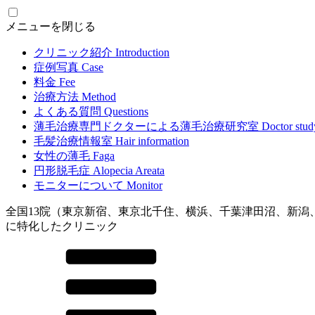
メニューを閉じる
クリニック紹介
Introduction
症例写真
Case
料金
Fee
治療方法
Method
よくある質問
Questions
薄毛治療専門ドクターによる
薄毛治療研究室
Doctor stud
毛髪治療情報室
Hair information
女性の薄毛
Faga
円形脱毛症
Alopecia Areata
モニターについて
Monitor
全国13院（東京新宿、東京北千住、横浜、千葉津田沼、新潟
に特化したクリニック