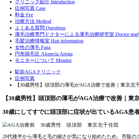
クリニック紹介
Introduction
症例写真
Case
料金
Fee
治療方法
Method
よくある質問
Questions
薄毛治療専門ドクターによる
薄毛治療研究室
Doctor stud
毛髪治療情報室
Hair information
女性の薄毛
Faga
円形脱毛症
Alopecia Areata
モニターについて
Monitor
駅前AGAクリニック
症例写真
【30歳男性】頭頂部の薄毛がAGA治療で改善｜東京北
【30歳男性】頭頂部の薄毛がAGA治療で改善｜東
30歳にしてすでに頭頂部に症状が出ているAGA患
20代後半から薄毛と毛の細さが気になり始めたため、市販