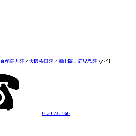
京都烏丸院
／
大阪梅田院
／
岡山院
／
鹿児島院
など】
0120-722-969