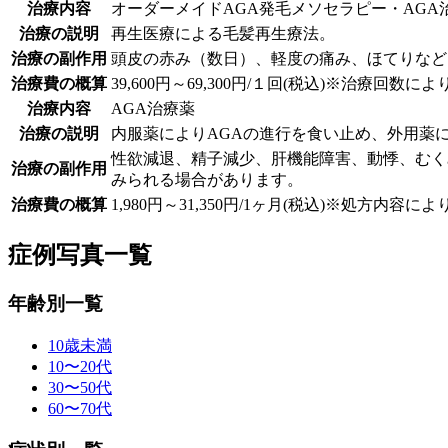
治療内容
オーダーメイドAGA発毛メソセラピー・AGA
治療の説明
再生医療による毛髪再生療法。
治療の副作用
頭皮の赤み（数日）、軽度の痛み、ほてりなど
治療費の概算
39,600円～69,300円/１回(税込)※治療回数に
治療内容
AGA治療薬
治療の説明
内服薬によりAGAの進行を食い止め、外用薬
性欲減退、精子減少、肝機能障害、動悸、むく
治療の副作用
みられる場合があります。
治療費の概算
1,980円～31,350円/1ヶ月(税込)※処方内容に
症例写真一覧
年齢別一覧
10歳未満
10〜20代
30〜50代
60〜70代