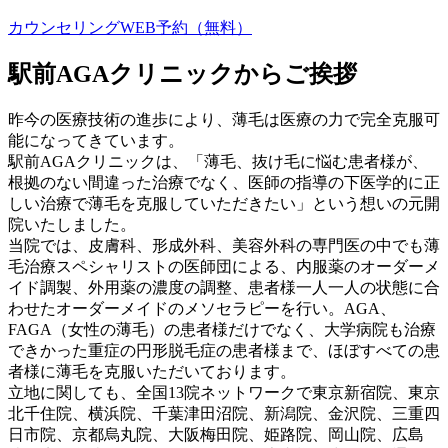
カウンセリングWEB予約（無料）
駅前AGAクリニックからご挨拶
昨今の医療技術の進歩により、薄毛は医療の力で完全克服可
能になってきています。
駅前AGAクリニックは、「薄毛、抜け毛に悩む患者様が、
根拠のない間違った治療でなく、医師の指導の下医学的に正
しい治療で薄毛を克服していただきたい」という想いの元開
院いたしました。
当院では、皮膚科、形成外科、美容外科の専門医の中でも薄
毛治療スペシャリストの医師団による、内服薬のオーダーメ
イド調製、外用薬の濃度の調整、患者様一人一人の状態に合
わせたオーダーメイドのメソセラピーを行い。AGA、
FAGA（女性の薄毛）の患者様だけでなく、大学病院も治療
できかった重症の円形脱毛症の患者様まで、ほぼすべての患
者様に薄毛を克服いただいております。
立地に関しても、全国13院ネットワークで東京新宿院、東京
北千住院、横浜院、千葉津田沼院、新潟院、金沢院、三重四
日市院、京都烏丸院、大阪梅田院、姫路院、岡山院、広島