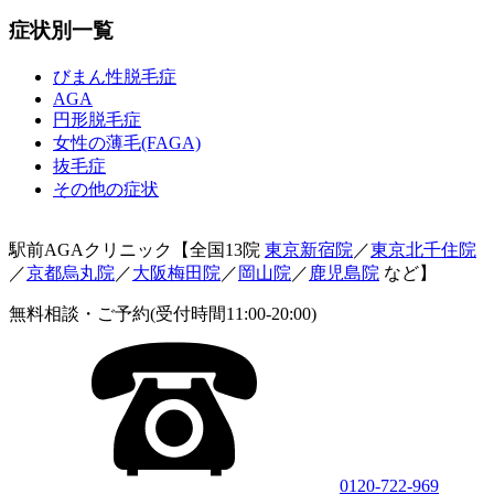
症状別一覧
びまん性脱毛症
AGA
円形脱毛症
女性の薄毛(FAGA)
抜毛症
その他の症状
駅前AGAクリニック【全国13院
東京新宿院
／
東京北千住院
／
京都烏丸院
／
大阪梅田院
／
岡山院
／
鹿児島院
など】
無料相談・ご予約(受付時間11:00-20:00)
0120-722-969