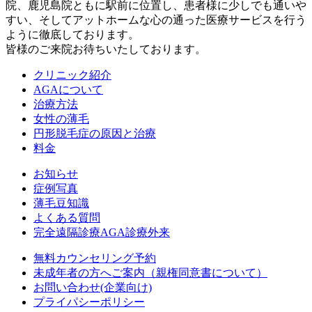
院、鹿児島院ともに駅前に位置し、患者様に少しでも通いや
すい、そしてアットホームな心の通った医療サービスを行う
ように徹底しております。
皆様のご来院お待ちいたしております。
クリニック紹介
AGAについて
治療方法
女性の薄毛
円形脱毛症の原因と治療
料金
お知らせ
症例写真
薄毛豆知識
よくある質問
完全遠隔診療AGA診療外来
無料カウンセリング予約
未成年者の方へご案内（親権同意書について）
お問い合わせ(企業向け)
プライパシーポリシー