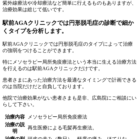
紫外線療法や冷却療法など簡単に行えるものもありますが、
治療効果は総じて低いです。
駅前AGAクリニックでは円形脱毛症の診断で細か
くタイプを分析します。
駅前AGAクリニックでは円形脱毛症のタイプによって治療
の強弱をつけることができます。
特にメソセラピー局所免疫療法という本当に生える治療方法
を行えるのは駅前AGAクリニックだけです。
患者さまにあった治療方法を最適なタイミングで計画できる
のは当院だけだと自負しております。
他院で治療効果がない患者さまも是非、広島院にご相談にい
らして下さい。
治療内容
メソセラピー局所免疫療法
治療の説
再生医療による毛髪再生療法。
明
治療の副
頭皮の赤み（数日）、軽度の痛み、ほてりな