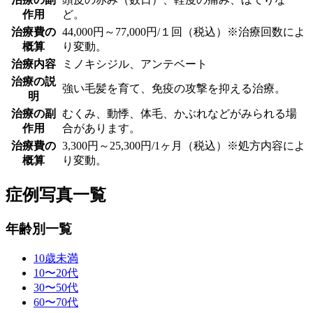
作用
ど。
治療費の
44,000円～77,000円/１回（税込）※治療回数によ
概算
り変動。
治療内容
ミノキシジル、アンテベート
治療の説
強い毛髪を育て、免疫の攻撃を抑える治療。
明
治療の副
むくみ、動悸、体毛、かぶれなどがみられる場
作用
合があります。
治療費の
3,300円～25,300円/1ヶ月（税込）※処方内容によ
概算
り変動。
症例写真一覧
年齢別一覧
10歳未満
10〜20代
30〜50代
60〜70代