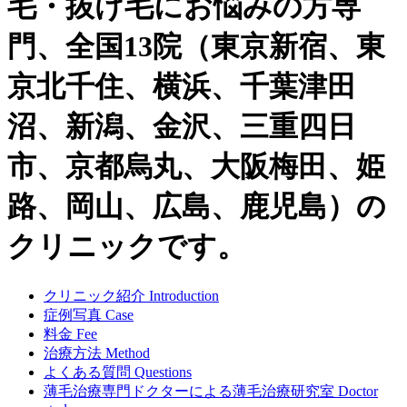
毛・抜け毛にお悩みの方専
門、全国13院（東京新宿、東
京北千住、横浜、千葉津田
沼、新潟、金沢、三重四日
市、京都烏丸、大阪梅田、姫
路、岡山、広島、鹿児島）の
クリニックです。
クリニック紹介
Introduction
症例写真
Case
料金
Fee
治療方法
Method
よくある質問
Questions
薄毛治療専門ドクターによる
薄毛治療研究室
Doctor