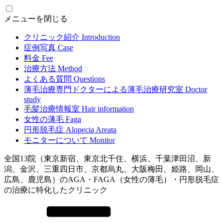
メニューを閉じる
クリニック紹介
Introduction
症例写真
Case
料金
Fee
治療方法
Method
よくある質問
Questions
薄毛治療専門ドクターによる
薄毛治療研究室
Doctor
study
毛髪治療情報室
Hair information
女性の薄毛
Faga
円形脱毛症
Alopecia Areata
モニターについて
Monitor
全国13院（東京新宿、東京北千住、横浜、千葉津田沼、新
潟、金沢、三重四日市、京都烏丸、大阪梅田、姫路、岡山、
広島、鹿児島）のAGA・FAGA（女性の薄毛）・円形脱毛症
の治療に特化したクリニック