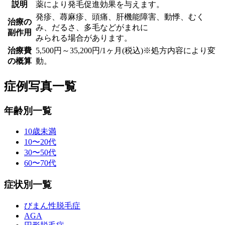
説明
薬により発毛促進効果を与えます。
発疹、蕁麻疹、頭痛、肝機能障害、動悸、むく
治療の
み、だるさ、多毛などがまれに
副作用
みられる場合があります。
治療費
5,500円～35,200円/1ヶ月(税込)※処方内容により変
の概算
動。
症例写真一覧
年齢別一覧
10歳未満
10〜20代
30〜50代
60〜70代
症状別一覧
びまん性脱毛症
AGA