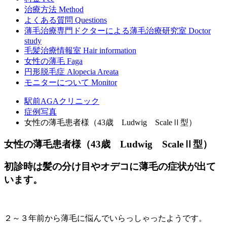
治療方法
Method
よくある質問
Questions
薄毛治療専門ドクターによる
薄毛治療研究室
Doctor
study
毛髪治療情報室
Hair information
女性の薄毛
Faga
円形脱毛症
Alopecia Areata
モニターについて
Monitor
駅前AGAクリニック
症例写真
女性の薄毛患者様（43歳 Ludwig ScaleⅡ型）
女性の薄毛患者様（43歳 Ludwig ScaleⅡ型）
初診時は髪の分け目やオデコに薄毛の症状が出て
います。
２～３年前から薄毛に悩んでいらっしゃったようです。