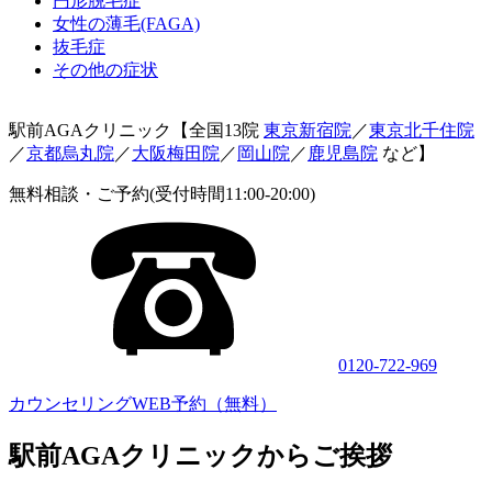
円形脱毛症
女性の薄毛(FAGA)
抜毛症
その他の症状
駅前AGAクリニック【全国13院
東京新宿院
／
東京北千住院
／
京都烏丸院
／
大阪梅田院
／
岡山院
／
鹿児島院
など】
無料相談・ご予約(受付時間11:00-20:00)
0120-722-969
カウンセリングWEB予約（無料）
駅前AGAクリニックからご挨拶