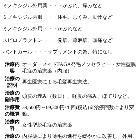
ミノキシジル外用薬・・・かぶれ、痒みなど
ミノキシジル内服・・・体毛、むくみ、動悸など
ミノキシジル外用・・・かぶれなど
スピロノラクトン・・・発疹、蕁麻疹、頭痛など
パントガール・・・サプリメントの為、特になし
治療内
オーダーメイドFAGA発毛メソセラピー・女性型脱
容
毛症の治療薬（内服）
治療の
再生医療による毛髪再生療法。
説明
治療の
頭皮の赤み（数日）、軽度の痛み、ほてりなど。
副作用
治療費
39,600円～69,300円/１回(税込)※治療回数により変
の概算
動。
治療内
女性型脱毛症の治療薬
容
治療の
内服薬により薄毛の進行を緩やかに改善し、外用