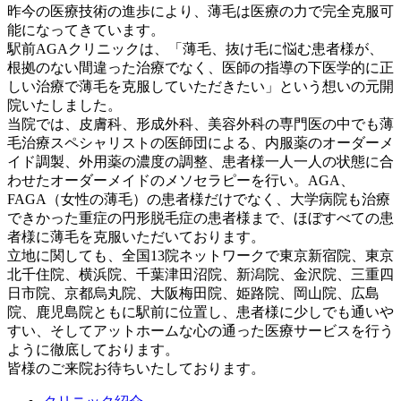
昨今の医療技術の進歩により、薄毛は医療の力で完全克服可
能になってきています。
駅前AGAクリニックは、「薄毛、抜け毛に悩む患者様が、
根拠のない間違った治療でなく、医師の指導の下医学的に正
しい治療で薄毛を克服していただきたい」という想いの元開
院いたしました。
当院では、皮膚科、形成外科、美容外科の専門医の中でも薄
毛治療スペシャリストの医師団による、内服薬のオーダーメ
イド調製、外用薬の濃度の調整、患者様一人一人の状態に合
わせたオーダーメイドのメソセラピーを行い。AGA、
FAGA（女性の薄毛）の患者様だけでなく、大学病院も治療
できかった重症の円形脱毛症の患者様まで、ほぼすべての患
者様に薄毛を克服いただいております。
立地に関しても、全国13院ネットワークで東京新宿院、東京
北千住院、横浜院、千葉津田沼院、新潟院、金沢院、三重四
日市院、京都烏丸院、大阪梅田院、姫路院、岡山院、広島
院、鹿児島院ともに駅前に位置し、患者様に少しでも通いや
すい、そしてアットホームな心の通った医療サービスを行う
ように徹底しております。
皆様のご来院お待ちいたしております。