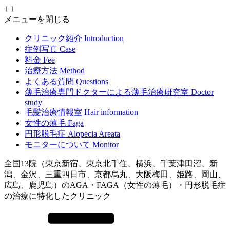
メニューを閉じる
クリニック紹介
Introduction
症例写真
Case
料金
Fee
治療方法
Method
よくある質問
Questions
薄毛治療専門ドクターによる
薄毛治療研究室
Doctor
study
毛髪治療情報室
Hair information
女性の薄毛
Faga
円形脱毛症
Alopecia Areata
モニターについて
Monitor
全国13院（東京新宿、東京北千住、横浜、千葉津田沼、新
潟、金沢、三重四日市、京都烏丸、大阪梅田、姫路、岡山、
広島、鹿児島）のAGA・FAGA（女性の薄毛）・円形脱毛症
の治療に特化したクリニック