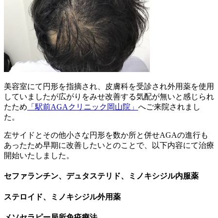
美容室にて円形を指摘され、皮膚科を受診され外用薬を使用
していましたが広がりをみせ改善する気配が無いと感じられ
たため
「駅前AGAクリニック岡山院」
へご来院されまし
た。
左サイドとその他小さな円形を数か所と併せAGAの進行も
あったため早期に改善したいとのことで、以下内容にて治療
開始いたしました。
セファランチン、デュタステリド、ミノキシジル内服薬
ステロイド、ミノキシジル外用薬
メソセラピー局所免疫療法