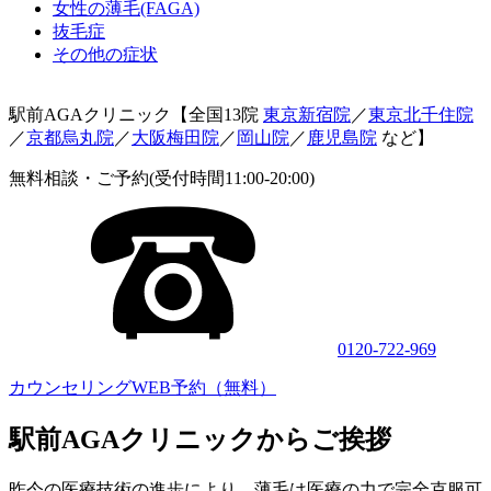
女性の薄毛(FAGA)
抜毛症
その他の症状
駅前AGAクリニック【全国13院
東京新宿院
／
東京北千住院
／
京都烏丸院
／
大阪梅田院
／
岡山院
／
鹿児島院
など】
無料相談・ご予約(受付時間11:00-20:00)
0120-722-969
カウンセリングWEB予約（無料）
駅前AGAクリニックからご挨拶
昨今の医療技術の進歩により、薄毛は医療の力で完全克服可