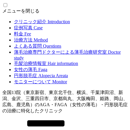
メニューを閉じる
クリニック紹介
Introduction
症例写真
Case
料金
Fee
治療方法
Method
よくある質問
Questions
薄毛治療専門ドクターによる
薄毛治療研究室
Doctor
study
毛髪治療情報室
Hair information
女性の薄毛
Faga
円形脱毛症
Alopecia Areata
モニターについて
Monitor
全国13院（東京新宿、東京北千住、横浜、千葉津田沼、新
潟、金沢、三重四日市、京都烏丸、大阪梅田、姫路、岡山、
広島、鹿児島）のAGA・FAGA（女性の薄毛）・円形脱毛症
の治療に特化したクリニック