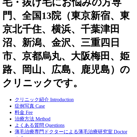
毛・抜け毛にお悩みの方専
門、全国13院（東京新宿、東
京北千住、横浜、千葉津田
沼、新潟、金沢、三重四日
市、京都烏丸、大阪梅田、姫
路、岡山、広島、鹿児島）の
クリニックです。
クリニック紹介
Introduction
症例写真
Case
料金
Fee
治療方法
Method
よくある質問
Questions
薄毛治療専門ドクターによる
薄毛治療研究室
Doctor