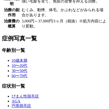
強い毛髪を育て、免疫の攻撃を抑える治療。
明
治療の副
むくみ、動悸、体毛、かぶれなどがみられる場
作用
合があります。
治療費の
3,000円～37,000円/1ヶ月（税抜）※処方内容によ
概算
り変動。
症例写真一覧
年齢別一覧
10歳未満
10〜20代
30〜50代
60〜70代
症状別一覧
びまん性脱毛症
AGA
円形脱毛症