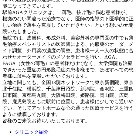
能になってきています。
駅前AGAクリニックは、「薄毛、抜け毛に悩む患者様が、
根拠のない間違った治療でなく、医師の指導の下医学的に正
しい治療で薄毛を克服していただきたい」という想いの元開
院いたしました。
当院では、皮膚科、形成外科、美容外科の専門医の中でも薄
毛治療スペシャリストの医師団による、内服薬のオーダーメ
イド調製、外用薬の濃度の調整、患者様一人一人の状態に合
わせたオーダーメイドのメソセラピーを行い。AGA、
FAGA（女性の薄毛）の患者様だけでなく、大学病院も治療
できかった重症の円形脱毛症の患者様まで、ほぼすべての患
者様に薄毛を克服いただいております。
立地に関しても、全国13院ネットワークで東京新宿院、東京
北千住院、横浜院、千葉津田沼院、新潟院、金沢院、三重四
日市院、京都烏丸院、大阪梅田院、姫路院、岡山院、広島
院、鹿児島院ともに駅前に位置し、患者様に少しでも通いや
すい、そしてアットホームな心の通った医療サービスを行う
ように徹底しております。
皆様のご来院お待ちいたしております。
クリニック紹介