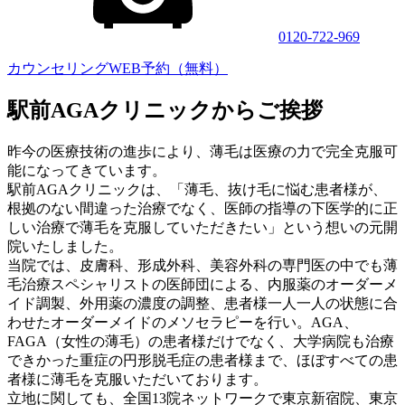
0120-722-969
カウンセリングWEB予約（無料）
駅前AGAクリニックからご挨拶
昨今の医療技術の進歩により、薄毛は医療の力で完全克服可
能になってきています。
駅前AGAクリニックは、「薄毛、抜け毛に悩む患者様が、
根拠のない間違った治療でなく、医師の指導の下医学的に正
しい治療で薄毛を克服していただきたい」という想いの元開
院いたしました。
当院では、皮膚科、形成外科、美容外科の専門医の中でも薄
毛治療スペシャリストの医師団による、内服薬のオーダーメ
イド調製、外用薬の濃度の調整、患者様一人一人の状態に合
わせたオーダーメイドのメソセラピーを行い。AGA、
FAGA（女性の薄毛）の患者様だけでなく、大学病院も治療
できかった重症の円形脱毛症の患者様まで、ほぼすべての患
者様に薄毛を克服いただいております。
立地に関しても、全国13院ネットワークで東京新宿院、東京