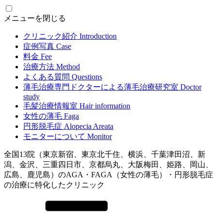
メニューを閉じる
クリニック紹介
Introduction
症例写真
Case
料金
Fee
治療方法
Method
よくある質問
Questions
薄毛治療専門ドクターによる
薄毛治療研究室
Doctor
study
毛髪治療情報室
Hair information
女性の薄毛
Faga
円形脱毛症
Alopecia Areata
モニターについて
Monitor
全国13院（東京新宿、東京北千住、横浜、千葉津田沼、新
潟、金沢、三重四日市、京都烏丸、大阪梅田、姫路、岡山、
広島、鹿児島）のAGA・FAGA（女性の薄毛）・円形脱毛症
の治療に特化したクリニック