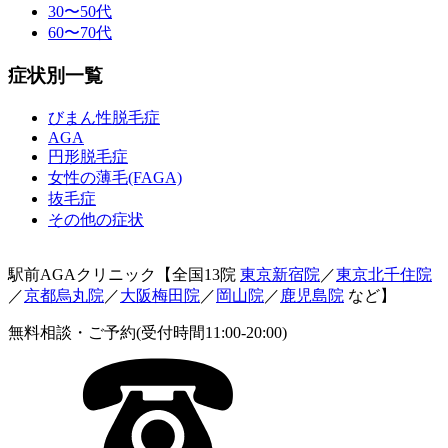
30〜50代
60〜70代
症状別一覧
びまん性脱毛症
AGA
円形脱毛症
女性の薄毛(FAGA)
抜毛症
その他の症状
駅前AGAクリニック【全国13院
東京新宿院
／
東京北千住院
／
京都烏丸院
／
大阪梅田院
／
岡山院
／
鹿児島院
など】
無料相談・ご予約(受付時間11:00-20:00)