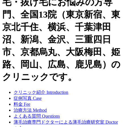
毛・抜け毛にお悩みの方専
門、全国13院（東京新宿、東
京北千住、横浜、千葉津田
沼、新潟、金沢、三重四日
市、京都烏丸、大阪梅田、姫
路、岡山、広島、鹿児島）の
クリニックです。
クリニック紹介
Introduction
症例写真
Case
料金
Fee
治療方法
Method
よくある質問
Questions
薄毛治療専門ドクターによる
薄毛治療研究室
Doctor