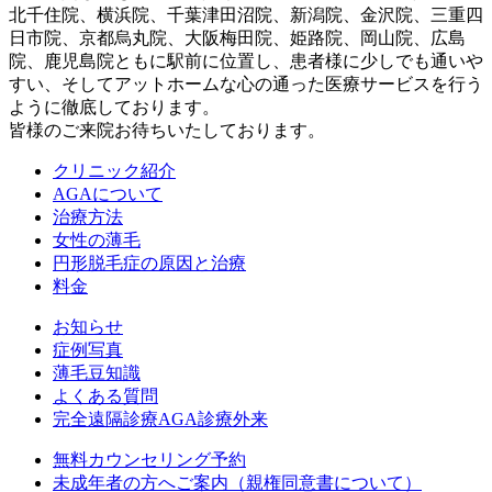
北千住院、横浜院、千葉津田沼院、新潟院、金沢院、三重四
日市院、京都烏丸院、大阪梅田院、姫路院、岡山院、広島
院、鹿児島院ともに駅前に位置し、患者様に少しでも通いや
すい、そしてアットホームな心の通った医療サービスを行う
ように徹底しております。
皆様のご来院お待ちいたしております。
クリニック紹介
AGAについて
治療方法
女性の薄毛
円形脱毛症の原因と治療
料金
お知らせ
症例写真
薄毛豆知識
よくある質問
完全遠隔診療AGA診療外来
無料カウンセリング予約
未成年者の方へご案内（親権同意書について）