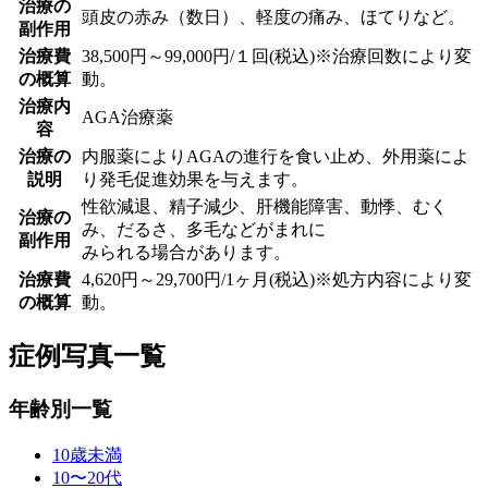
治療の
頭皮の赤み（数日）、軽度の痛み、ほてりなど。
副作用
治療費
38,500円～99,000円/１回(税込)※治療回数により変
の概算
動。
治療内
AGA治療薬
容
治療の
内服薬によりAGAの進行を食い止め、外用薬によ
説明
り発毛促進効果を与えます。
性欲減退、精子減少、肝機能障害、動悸、むく
治療の
み、だるさ、多毛などがまれに
副作用
みられる場合があります。
治療費
4,620円～29,700円/1ヶ月(税込)※処方内容により変
の概算
動。
症例写真一覧
年齢別一覧
10歳未満
10〜20代