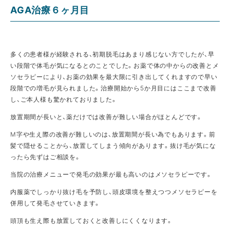
AGA治療６ヶ月目
多くの患者様が経験される、初期脱毛はあまり感じない方でしたが、早
い段階で体毛が気になるとのことでした。お薬で体の中からの改善とメ
ソセラピーにより、お薬の効果を最大限に引き出してくれますので早い
段階での増毛が見られました。治療開始から5か月目にはここまで改善
し、ご本人様も驚かれておりました。
放置期間が長いと、薬だけでは改善が難しい場合がほとんどです。
Ⅿ字や生え際の改善が難しいのは、放置期間が長い為でもあります。前
髪で隠せることから、放置してしまう傾向があります。抜け毛が気にな
ったら先ずはご相談を。
当院の治療メニューで発毛の効果が最も高いのはメソセラピーです。
内服薬でしっかり抜け毛を予防し、頭皮環境を整えつつメソセラピーを
併用して発毛させていきます。
頭頂も生え際も放置しておくと改善しにくくなります。