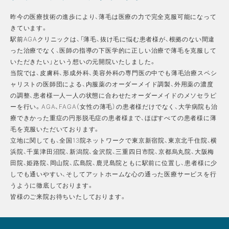
昨今の医療技術の進歩により、薄毛は医療の力で完全克服可能になって
きています。
駅前AGAクリニックは、「薄毛、抜け毛に悩む患者様が、根拠のない間違
った治療でなく、医師の指導の下医学的に正しい治療で薄毛を克服して
いただきたい」という想いの元開院いたしました。
当院では、皮膚科、形成外科、美容外科の専門医の中でも薄毛治療スペシ
ャリストの医師団による、内服薬のオーダーメイド調製、外用薬の濃度
の調整、患者様一人一人の状態に合わせたオーダーメイドのメソセラピ
ーを行い。AGA、FAGA（女性の薄毛）の患者様だけでなく、大学病院も治
療できかった重症の円形脱毛症の患者様まで、ほぼすべての患者様に薄
毛を克服いただいております。
立地に関しても、全国13院ネットワークで東京新宿院、東京北千住院、横
浜院、千葉津田沼院、新潟院、金沢院、三重四日市院、京都烏丸院、大阪梅
田院、姫路院、岡山院、広島院、鹿児島院ともに駅前に位置し、患者様に少
しでも通いやすい、そしてアットホームな心の通った医療サービスを行
うように徹底しております。
皆様のご来院お待ちいたしております。