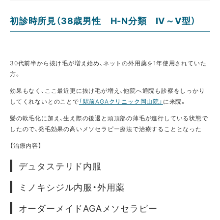
初診時所見（38歳男性 H-N分類 Ⅳ～Ⅴ型）
30代前半から抜け毛が増え始め、ネットの外用薬を1年使用されていた
方。
効果もなく、ここ最近更に抜け毛が増え、他院へ通院も診察をしっかり
してくれないとのことで
「駅前AGAクリニック岡山院」
に来院。
髪の軟毛化に加え、生え際の後退と頭頂部の薄毛が進行している状態で
したので、発毛効果の高いメソセラピー療法で治療することとなった
【治療内容】
デュタステリド内服
ミノキシジル内服・外用薬
オーダーメイドAGAメソセラピー