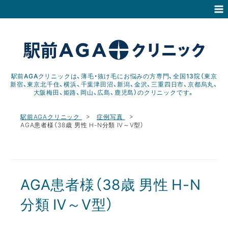
駅前AGAクリニックは、薄毛・抜け毛にお悩みの方専門、全国13院（東京
新宿、東京北千住、横浜、千葉津田沼、新潟、金沢、三重四日市、京都烏丸、
大阪梅田、姫路、岡山、広島、鹿児島）のクリニックです。
駅前AGAクリニック
症例写真
AGA患者様（38歳 男性 H-N分類 Ⅳ～Ⅴ型）
AGA患者様（38歳 男性 H-N
分類 Ⅳ～Ⅴ型）