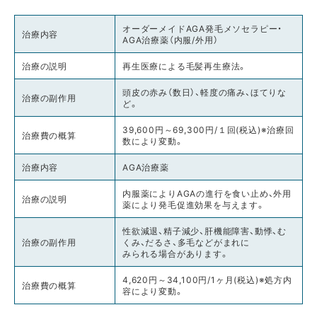
オーダーメイドAGA発毛メソセラピー・
治療内容
AGA治療薬（内服/外用）
治療の説明
再生医療による毛髪再生療法。
頭皮の赤み（数日）、軽度の痛み、ほてりな
治療の副作用
ど。
39,600円～69,300円/１回(税込)※治療回
治療費の概算
数により変動。
治療内容
AGA治療薬
内服薬によりAGAの進行を食い止め、外用
治療の説明
薬により発毛促進効果を与えます。
性欲減退、精子減少、肝機能障害、動悸、む
治療の副作用
くみ、だるさ、多毛などがまれに
みられる場合があります。
4,620円～34,100円/1ヶ月(税込)※処方内
治療費の概算
容により変動。