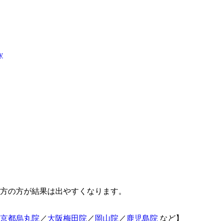
y
た方の方が結果は出やすくなります。
京都烏丸院
／
大阪梅田院
／
岡山院
／
鹿児島院
など】