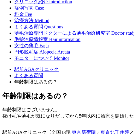
クリニック紹介
Introduction
症例写真
Case
料金
Fee
治療方法
Method
よくある質問
Questions
薄毛治療専門ドクターによる
薄毛治療研究室
Doctor stud
毛髪治療情報室
Hair information
女性の薄毛
Faga
円形脱毛症
Alopecia Areata
モニターについて
Monitor
駅前AGAクリニック
よくある質問
年齢制限はあるの？
年齢制限はあるの？
年齢制限はございません。
抜け毛や薄毛が気になりだしてから5年以内に治療を開始し
駅前AGAクリニック【全国13院
東京新宿院
／
東京北千住院
／