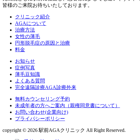
皆様のご来院お待ちいたしております。
クリニック紹介
AGAについて
治療方法
女性の薄毛
円形脱毛症の原因と治療
料金
お知らせ
症例写真
薄毛豆知識
よくある質問
完全遠隔診療AGA診療外来
無料カウンセリング予約
未成年者の方へご案内（親権同意書について）
お問い合わせ(企業向け)
プライパシーポリシー
copyright © 2026 駅前AGAクリニック All Right Reserved.