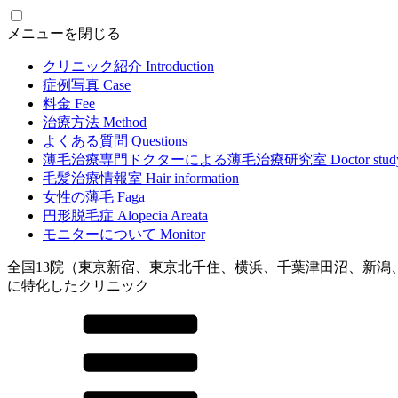
メニューを閉じる
クリニック紹介
Introduction
症例写真
Case
料金
Fee
治療方法
Method
よくある質問
Questions
薄毛治療専門ドクターによる
薄毛治療研究室
Doctor stud
毛髪治療情報室
Hair information
女性の薄毛
Faga
円形脱毛症
Alopecia Areata
モニターについて
Monitor
全国13院（東京新宿、東京北千住、横浜、千葉津田沼、新潟
に特化したクリニック