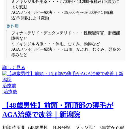
ミノキシジル外用薬・・・7,700円～13,200円(税込)※濃度に
より変動
AGAメソセラピー療法・・・39,600円～69,300円/１回(税
込)※回数により変動
副作用
フィナステリド・デュタステリド・・・性機能障害、肝機能
障害など
ミノキシジル内服・・・体毛、むくみ、動悸など
AGAメソセラピー療法・・・出血、かぶれ、むくみ、頭皮の
赤みなど
詳しく見る
治療前
治療後
【48歳男性】前頭・頭頂部の薄毛が
AGA治療で改善｜新潟院
初診時所見（48歳男性 H-N分類 Ⅳ～Ⅴ型） 3年前から頭