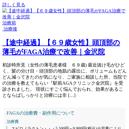
詳しく見る
治療前
治療後
【途中経過】【６９歳女性】頭頂部の
薄毛がFAGA治療で改善｜金沢院
初診時所見（女性の薄毛患者様 ６９歳) 最近抜け毛がひど
く、髪の分け目・頭頂部の地肌の露出に、ボリュームもどん
どん減ってきたのが気になり、ご家族に相談した所、当院で
の治療を教えてもらい『駅前AGAクリニック金沢院』を受
診されました。 現状にすごく悩んでおられ、効果があるこ
とならばしっかりと治療には非 […]
FAGAの治療費・副作用について
治療費
スピロノラクトン・・・5,500円～9,900円(税込)※容量により