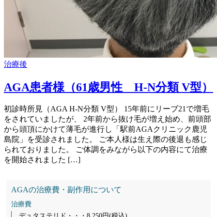
治療後
AGA患者様（61歳男性 H-N分類 V型）
初診時所見（AGA H-N分類 V型） 15年前にリーブ21で増毛
をされていましたが、 2年前から抜け毛が増え始め、前頭部
から頭頂にかけて薄毛が進行し「駅前AGAクリニック鹿児
島院」を受診されました。 ご本人様は生え際の後退も感じ
られておりました。 ご体調をみながら以下の内容にて治療
を開始されました […]
AGAの治療費・副作用について
治療費
デュタステリド・・・8,250円(税込)