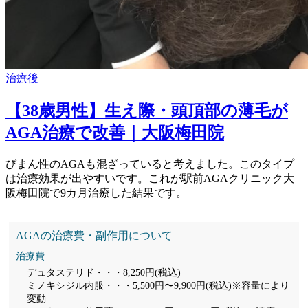
治療後
【38歳男性】生え際・頭頂部の薄毛が
AGA治療で改善｜大阪梅田院
びまん性のAGAも混ざっていると考えました。このタイプ
は治療効果が出やすいです。これが駅前AGAクリニック大
阪梅田院で9カ月治療した結果です。
AGAの治療費・副作用について
治療費
デュタステリド・・・8,250円(税込)
ミノキシジル内服・・・5,500円〜9,900円(税込)※容量により
変動