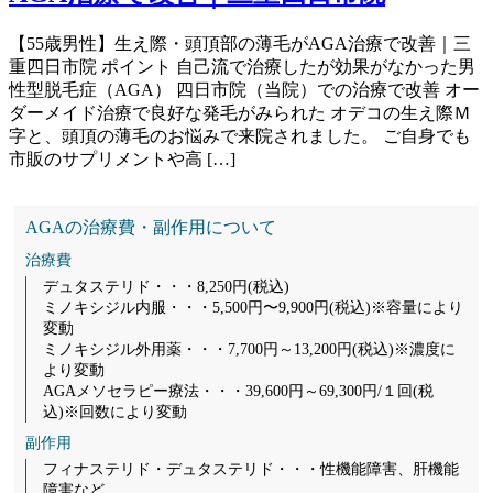
【55歳男性】生え際・頭頂部の薄毛がAGA治療で改善｜三
重四日市院 ポイント 自己流で治療したが効果がなかった男
性型脱毛症（AGA） 四日市院（当院）での治療で改善 オー
ダーメイド治療で良好な発毛がみられた オデコの生え際Ｍ
字と、頭頂の薄毛のお悩みで来院されました。 ご自身でも
市販のサプリメントや高 […]
AGAの治療費・副作用について
治療費
デュタステリド・・・8,250円(税込)
ミノキシジル内服・・・5,500円〜9,900円(税込)※容量により
変動
ミノキシジル外用薬・・・7,700円～13,200円(税込)※濃度に
より変動
AGAメソセラピー療法・・・39,600円～69,300円/１回(税
込)※回数により変動
副作用
フィナステリド・デュタステリド・・・性機能障害、肝機能
障害など