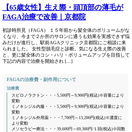
【65歳女性】生え際・頭頂部の薄毛が
FAGA治療で改善｜京都院
初診時所見（FAGA） １５年前から髪全体のボリュームがな
くなり、今まで２か所のサロンに通うも効果を実感できず悩
みだけが進行し、駅前AGAクリニック京都院にご相談に来
られました。 女性型脱毛症と診断。気になる生え際の改善
と、更に髪全体のコシ・ハリ・ボリュームアップを目指して
下記の内容で治療を開始され […]
FAGAの治療費・副作用について
治療費
スピロノラクトン・・・5,500円～9,900円(税込)※容量により
変動
ミノキシジル内服・・・5,500円～9,900円(税込)※容量により
変動
ミノキシジル外用薬・・・7,700円～13,200円(税込)※濃度に
より変動
メソセラピー療法・・・39,600円～69,300円/１回(税込)※回数