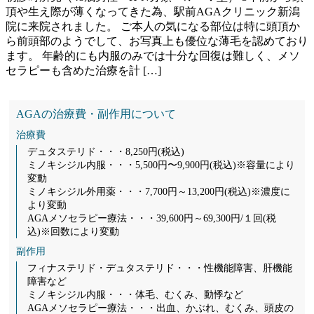
頂や生え際が薄くなってきた為、駅前AGAクリニック新潟
院に来院されました。 ご本人の気になる部位は特に頭頂か
ら前頭部のようでして、お写真上も優位な薄毛を認めており
ます。 年齢的にも内服のみでは十分な回復は難しく、メソ
セラピーも含めた治療を計 […]
AGAの治療費・副作用について
治療費
デュタステリド・・・8,250円(税込)
ミノキシジル内服・・・5,500円〜9,900円(税込)※容量により
変動
ミノキシジル外用薬・・・7,700円～13,200円(税込)※濃度に
より変動
AGAメソセラピー療法・・・39,600円～69,300円/１回(税
込)※回数により変動
副作用
フィナステリド・デュタステリド・・・性機能障害、肝機能
障害など
ミノキシジル内服・・・体毛、むくみ、動悸など
AGAメソセラピー療法・・・出血、かぶれ、むくみ、頭皮の