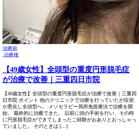
治療前
治療後
【49歳女性】全頭型の重度円形脱毛症
が治療で改善｜三重四日市院
【49歳女性】全頭型の重度円形脱毛症が治療で改善｜三重四
日市院 ポイント 他のクリニックで治療を行っていたが症状
が悪化し全頭型へ。 メソセラピー局所免疫療法で治療を開
始。 最終的に治癒できた。 以前に頭の手術を行い、その時
に円形脱毛症ができてしまったご経験がおありとおっしゃっ
ていました。 そのときは […]