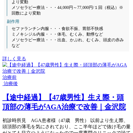
より変動
メソセラピー療法・・・44,000円～77,000円/１回（税込）※
回数により変動
副作用
セファランチン内服・・・食欲不振、胃部不快感
ミノキシジル内服・・・体毛、むくみ、動悸など
メソセラピー療法・・・出血、かぶれ、むくみ、頭皮の赤み
など
詳しく見る
治療前
治療後
【途中経過】【47歳男性】生え際・頭
頂部の薄毛がAGA治療で改善｜金沢院
初診時所見 AGA患者様（47歳 男性） 以前より生え際、
頭頂部の薄毛を気にされており、ここ半年ほどで抜け毛の量
がとても目立つようになったので一度専門クリニックで診て