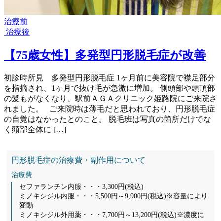
治療前
治療後
【75歳女性】多発型円形脱毛症が改善
初診時所見 多発型円形脱毛症 1ヶ月前に美容院で襟足部分
を指摘され、1ヶ月で抜け毛が急激に増加。 側頭部や頭頂部
の髪もがなくなり、駅前ＡＧＡクリニック姫路院にご来院さ
れました。 ご来院時は薄毛だと思われており、円形脱毛症
の自覚はなかったとのこと。 脱毛班は写真の箇所だけでな
く頭部全体に […]
円形脱毛症の治療費・副作用について
治療費
セファランチン内服・・・3,300円(税込)
ミノキシジル内服・・・5,500円～9,900円(税込)※容量により
変動
ミノキシジル外用薬・・・7,700円～13,200円(税込)※濃度に