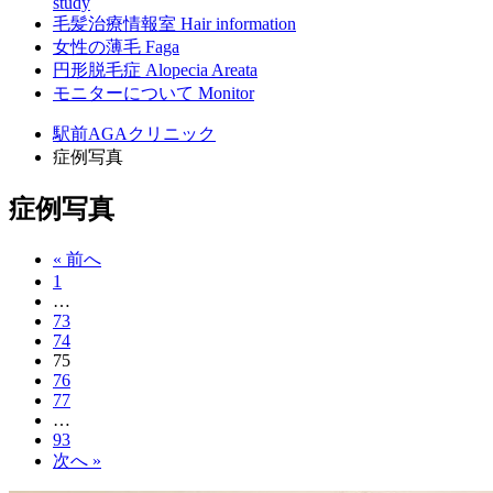
study
毛髪治療情報室
Hair information
女性の薄毛
Faga
円形脱毛症
Alopecia Areata
モニターについて
Monitor
駅前AGAクリニック
症例写真
症例写真
« 前へ
1
…
73
74
75
76
77
…
93
次へ »