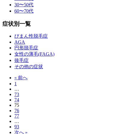
30〜50代
60〜70代
症状別一覧
びまん性脱毛症
AGA
円形脱毛症
女性の薄毛(FAGA)
抜毛症
その他の症状
« 前へ
1
…
73
74
75
76
77
…
93
次へ »