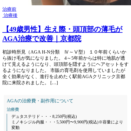
治療前
治療後
【49歳男性】生え際・頭頂部の薄毛が
AGA治療で改善｜京都院
初診時所見（AGA H-N分類 Ⅳ～Ⅴ型） １０年前くらいか
ら抜け毛が気になりました。 4～5年前からは特に地肌が透
けて見えるようになり、頭頂部を隠すようにヘアセットをす
るようになりました。 市販の育毛剤を使用していましたが
全く効果がなく、進行を止めたく駅前AGAクリニック京都
院に来院されました。 […]
AGAの治療費・副作用について
治療費
デュタステリド・・・8,250円(税込)
ミノキシジル内服・・・5,500円〜9,900円(税込)※容量により
変動