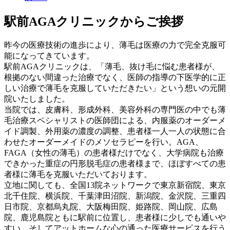
駅前AGAクリニックからご挨拶
昨今の医療技術の進歩により、薄毛は医療の力で完全克服可
能になってきています。
駅前AGAクリニックは、「薄毛、抜け毛に悩む患者様が、
根拠のない間違った治療でなく、医師の指導の下医学的に正
しい治療で薄毛を克服していただきたい」という想いの元開
院いたしました。
当院では、皮膚科、形成外科、美容外科の専門医の中でも薄
毛治療スペシャリストの医師団による、内服薬のオーダーメ
イド調製、外用薬の濃度の調整、患者様一人一人の状態に合
わせたオーダーメイドのメソセラピーを行い。AGA、
FAGA（女性の薄毛）の患者様だけでなく、大学病院も治療
できかった重症の円形脱毛症の患者様まで、ほぼすべての患
者様に薄毛を克服いただいております。
立地に関しても、全国13院ネットワークで東京新宿院、東京
北千住院、横浜院、千葉津田沼院、新潟院、金沢院、三重四
日市院、京都烏丸院、大阪梅田院、姫路院、岡山院、広島
院、鹿児島院ともに駅前に位置し、患者様に少しでも通いや
すい、そしてアットホームな心の通った医療サービスを行う