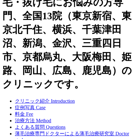
毛・抜け毛にお悩みの方専
門、全国13院（東京新宿、東
京北千住、横浜、千葉津田
沼、新潟、金沢、三重四日
市、京都烏丸、大阪梅田、姫
路、岡山、広島、鹿児島）の
クリニックです。
クリニック紹介
Introduction
症例写真
Case
料金
Fee
治療方法
Method
よくある質問
Questions
薄毛治療専門ドクターによる
薄毛治療研究室
Doctor