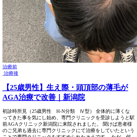
治療前
治療後
【25歳男性】生え際・頭頂部の薄毛が
AGA治療で改善｜新潟院
初診時所見（25歳男性 H-N分類 Ⅳ型） 全体的に薄くな
ってきた事を気にし始め、専門クリニックを受診しようと駅
前AGAクリニック新潟院に来院されました。 聞けば患者様
のご兄弟も過去に専門クリニックにて治療をしていたという
ことで専門クリニックをすすめられたそうです。 ただ、何