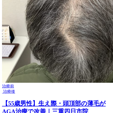
治療前
治療後
【55歳男性】生え際・頭頂部の薄毛が
AGA治療で改善｜三重四日市院