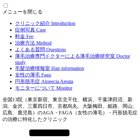
メニューを閉じる
クリニック紹介
Introduction
症例写真
Case
料金
Fee
治療方法
Method
よくある質問
Questions
薄毛治療専門ドクターによる
薄毛治療研究室
Doctor
study
毛髪治療情報室
Hair information
女性の薄毛
Faga
円形脱毛症
Alopecia Areata
モニターについて
Monitor
全国13院（東京新宿、東京北千住、横浜、千葉津田沼、新
潟、金沢、三重四日市、京都烏丸、大阪梅田、姫路、岡山、
広島、鹿児島）のAGA・FAGA（女性の薄毛）・円形脱毛症
の治療に特化したクリニック