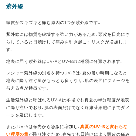
紫外線
頭皮がズキズキと痛む原因の1つが紫外線です。
紫外線には物質を破壊する強い力があるため、頭皮を日光にさ
らしていると日焼けして痛みを引き起こすリスクが増加しま
す。
地表に届く紫外線はUV-AとUV-Bの2種類に分類されます。
レジャー紫外線の別名を持つUV-Bは、夏の暑い時期になると
地表に降り注ぐ量がもっとも多くなり、肌の表面にダメージを
与える点が特徴です。
生活紫外線と呼ばれるUV-Aは冬場でも真夏の半分程度が地表
に降り注いでおり、肌の表面だけでなく線維芽細胞にまでダメ
ージを及ぼします。
また、UV-Aは春先から急激に増加し、
真夏のUV-Bと変わらな
い程度の量
が降り注ぐため、春先でも日焼けにより頭皮の痛み