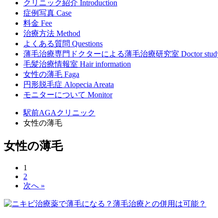
クリニック紹介
Introduction
症例写真
Case
料金
Fee
治療方法
Method
よくある質問
Questions
薄毛治療専門ドクターによる
薄毛治療研究室
Doctor stud
毛髪治療情報室
Hair information
女性の薄毛
Faga
円形脱毛症
Alopecia Areata
モニターについて
Monitor
駅前AGAクリニック
女性の薄毛
女性の薄毛
1
2
次へ »