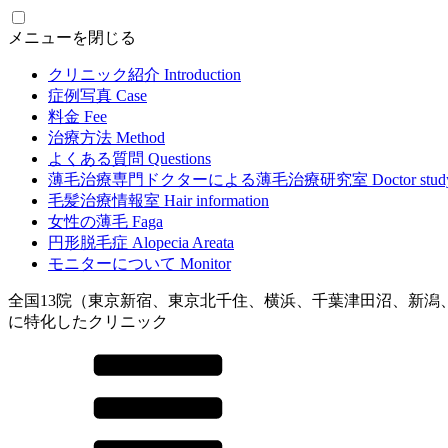
メニューを閉じる
クリニック紹介
Introduction
症例写真
Case
料金
Fee
治療方法
Method
よくある質問
Questions
薄毛治療専門ドクターによる
薄毛治療研究室
Doctor stud
毛髪治療情報室
Hair information
女性の薄毛
Faga
円形脱毛症
Alopecia Areata
モニターについて
Monitor
全国13院（東京新宿、東京北千住、横浜、千葉津田沼、新潟
に特化したクリニック