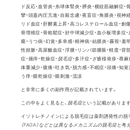
ド反応・血管炎・糸球体腎炎・膵炎・横紋筋融解症・
攣・頭蓋内圧亢進・自殺念慮・夜盲症・角膜炎・視神
リド血症・肝酵素上昇・高コレステロール血症・創傷
骨増殖症・骨粗鬆症・好中球減少症・血小板増多症・
瘍・うつ病・幻覚・多幸感・精神病・結膜炎・霧視・羞明
性頻脈・高尿酸血症・浮腫・リンパ節腫脹・軽度・背
症・掻痒・乾燥症・
脱毛症
・多汗症・ざ瘡様発疹・蕁麻
体重減少・腹痛・吐き気・脱力感・不眠症・頭痛・知覚
う痒・眼乾燥症・眼刺激・流涙
と非常に多くの副作用が記載されています。
この中をよく見ると、
脱毛症
という記載があります
イソトレチノインによる脱毛症は薬剤誘発性の脱
（FAGA）などとは異なるメカニズムの脱毛症
と考