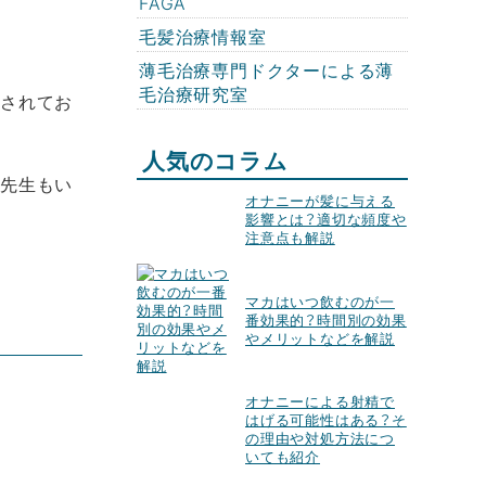
FAGA
毛髪治療情報室
薄毛治療専門ドクターによる薄
毛治療研究室
とされてお
人気のコラム
る先生もい
オナニーが髪に与える
影響とは？適切な頻度や
注意点も解説
マカはいつ飲むのが一
番効果的？時間別の効果
やメリットなどを解説
オナニーによる射精で
はげる可能性はある？そ
の理由や対処方法につ
いても紹介