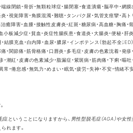
骨端線閉鎖・骨折・無顆粒球症・腸閉塞・食道潰瘍・脳卒中・網膜
経炎・視覚障害・角膜混濁・難聴・タンパク尿・気管支痙攣・高
治癒障害・血腫・接触性皮膚炎・紅斑・糖尿病・高血糖・胸痛・
血小板減少症・貧血・炎症性腸疾患・食道炎・大腸炎・便秘・肝
・結膜充血・白内障・血尿・膿尿・インポテンス（勃起不全；ED）
部痛・関節痛・筋骨格痛・口唇炎・多毛症・皮膚の色素沈着・発疹
疹・潮紅・皮膚の色素減少・脂漏症・紫斑病・筋肉痛・下痢・嘔吐
異常・倦怠感・無気力・めまい・眠気・疲労・失神・不安・情緒不
。
毛症ということになりますから、
男性型脱毛症（AGA）や女
えられます。