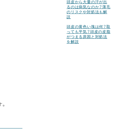
頭皮から大量の汗が出
るのは病気なのか？薄毛
のリスクや対処法も解
説
頭皮の黄色い塊は何？取
っても平気？頭皮の皮脂
がつまる原因と対処法
を解説
す。