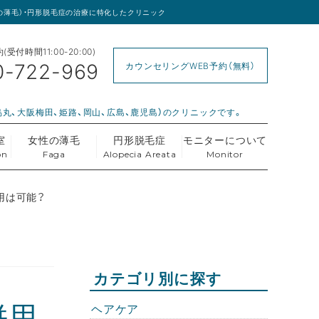
女性の薄毛）・円形脱毛症の治療に特化したクリニック
受付時間11:00-20:00)
0-722-969
カウンセリングWEB予約（無料）
烏丸、大阪梅田、姫路、岡山、広島、鹿児島）のクリニックです。
室
女性の薄毛
円形脱毛症
モニターについて
on
Faga
Alopecia Areata
Monitor
用は可能？
カテゴリ別に探す
併用
ヘアケア