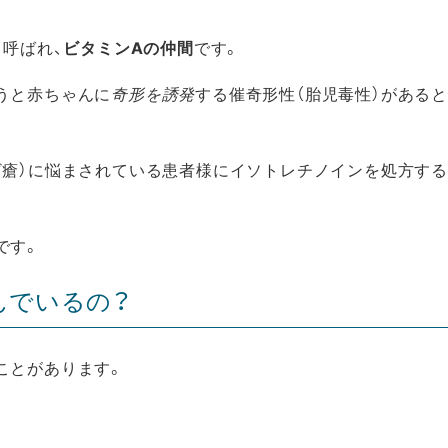
。
も呼ばれ、
ビタミンAの仲間
です。
うと赤ちゃんに
奇形を誘発
する催奇形性（胎児毒性）がある
ざ瘡）に悩まされている患者様にイソトレチノインを処方す
です。
んでいるの？
ことがあります。