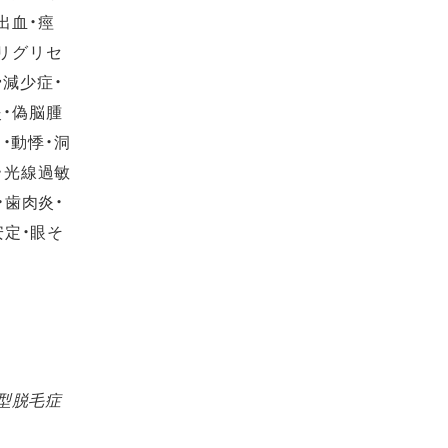
出血・痙
トリグリセ
骨減少症・
炎・偽脳腫
・動悸・洞
・光線過敏
・歯肉炎・
安定・眼そ
性型脱毛症