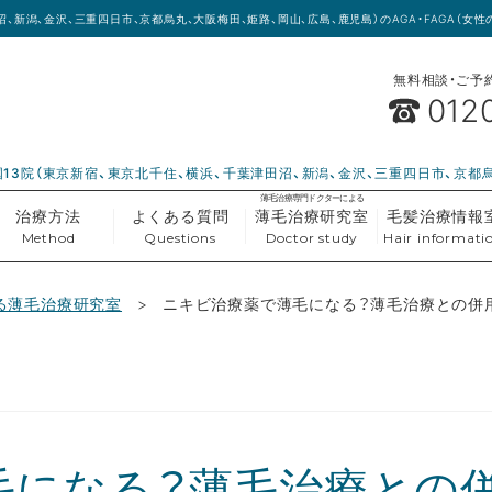
沼、新潟、金沢、三重四日市、京都烏丸、大阪梅田、姫路、岡山、広島、鹿児島）のAGA・FAGA（
無料相談・ご予約(
012
13院（東京新宿、東京北千住、横浜、千葉津田沼、新潟、金沢、三重四日市、京都
薄毛治療専門ドクターによる
治療方法
よくある質問
薄毛治療研究室
毛髪治療情報
Method
Questions
Doctor study
Hair informati
る薄毛治療研究室
ニキビ治療薬で薄毛になる？薄毛治療との併
毛になる？薄毛治療との