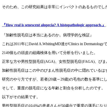
そのため、この研究結果は非常にインパクトのあるものでし
『How real is senescent alopecia? A histopathologic approach.』
『加齢性脱毛症は本当にあるのか。病理学的な検証』
これは2011年にDavid A.WhitingMD達がClinics in Dermat
2149個もの頭皮の組織検体を用いて分析を行いました。
正常な方や男性型脱毛症(AGA)、女性型脱毛症(FAGA)、
加齢性脱毛症はこの中のびまん性脱毛症の中に隠れているは
研究のやり方ですが、若者(20歳～29歳)の毛包の数を基準
そして、重度の脱毛症になる年齢と割合を分析したのです。
以下がその結果です。
男性型脱毛症の10.6%の患者さんが50歳台で重度の薄毛にな