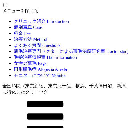
メニューを閉じる
クリニック紹介
Introduction
症例写真
Case
料金
Fee
治療方法
Method
よくある質問
Questions
薄毛治療専門ドクターによる
薄毛治療研究室
Doctor stud
毛髪治療情報室
Hair information
女性の薄毛
Faga
円形脱毛症
Alopecia Areata
モニターについて
Monitor
全国13院（東京新宿、東京北千住、横浜、千葉津田沼、新潟
に特化したクリニック