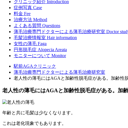
クリニック紹介
Introduction
症例写真
Case
料金
Fee
治療方法
Method
よくある質問
Questions
薄毛治療専門ドクターによる
薄毛治療研究室
Doctor stud
毛髪治療情報室
Hair information
女性の薄毛
Faga
円形脱毛症
Alopecia Areata
モニターについて
Monitor
駅前AGAクリニック
薄毛治療専門ドクターによる薄毛治療研究室
老人性の薄毛にはAGAと加齢性脱毛症がある。加齢性
老人性の薄毛にはAGAと加齢性脱毛症がある。加
年齢と共に毛髪は少なくなります。
これは老化現象でもあります。