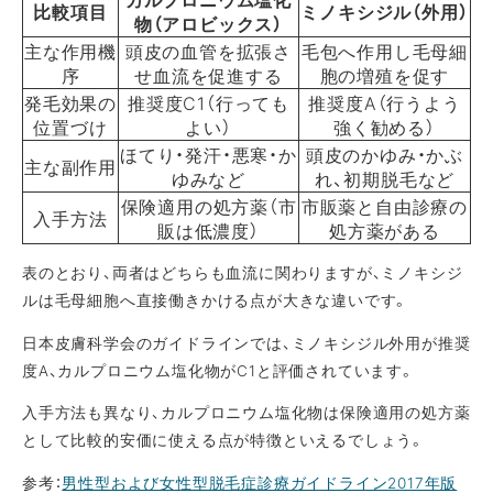
比較項目
ミノキシジル（外用）
物（アロビックス）
主な作用機
頭皮の血管を拡張さ
毛包へ作用し毛母細
序
せ血流を促進する
胞の増殖を促す
発毛効果の
推奨度C1（行っても
推奨度A（行うよう
位置づけ
よい）
強く勧める）
ほてり・発汗・悪寒・か
頭皮のかゆみ・かぶ
主な副作用
ゆみなど
れ、初期脱毛など
保険適用の処方薬（市
市販薬と自由診療の
入手方法
販は低濃度）
処方薬がある
表のとおり、両者はどちらも血流に関わりますが、ミノキシジ
ルは毛母細胞へ直接働きかける点が大きな違いです。
日本皮膚科学会のガイドラインでは、ミノキシジル外用が推奨
度A、カルプロニウム塩化物がC1と評価されています。
入手方法も異なり、カルプロニウム塩化物は保険適用の処方薬
として比較的安価に使える点が特徴といえるでしょう。
参考：
男性型および女性型脱毛症診療ガイドライン2017年版