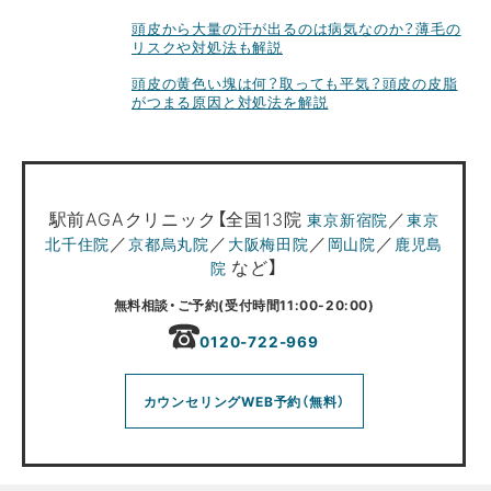
頭皮から大量の汗が出るのは病気なのか？薄毛の
リスクや対処法も解説
頭皮の黄色い塊は何？取っても平気？頭皮の皮脂
がつまる原因と対処法を解説
駅前AGAクリニック【全国13院
／
東京新宿院
東京
／
／
／
／
北千住院
京都烏丸院
大阪梅田院
岡山院
鹿児島
など】
院
無料相談・ご予約(受付時間11:00-20:00)
0120-722-969
カウンセリングWEB予約（無料）