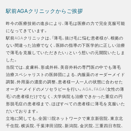
駅前AGAクリニックからご挨拶
昨今の医療技術の進歩により、薄毛は医療の力で完全克服可能
になってきています。
駅前AGAクリニックは、「薄毛、抜け毛に悩む患者様が、根拠の
ない間違った治療でなく、医師の指導の下医学的に正しい治療
で薄毛を克服していただきたい」という想いの元開院いたしま
した。
当院では、皮膚科、形成外科、美容外科の専門医の中でも薄毛
治療スペシャリストの医師団による、内服薬のオーダーメイド
調製、外用薬の濃度の調整、患者様一人一人の状態に合わせた
オーダーメイドのメソセラピーを行い。AGA、FAGA（女性の薄
毛）の患者様だけでなく、大学病院も治療できかった重症の円
形脱毛症の患者様まで、ほぼすべての患者様に薄毛を克服いた
だいております。
立地に関しても、全国13院ネットワークで東京新宿院、東京北
千住院、横浜院、千葉津田沼院、新潟院、金沢院、三重四日市院、