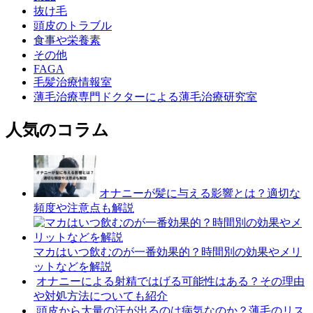
抜け毛
頭皮のトラブル
食事や栄養素
その他
FAGA
毛髪治療情報室
薄毛治療専門ドクターによる薄毛治療研究室
人気のコラム
オナニーが髪に与える影響とは？適切な
頻度や注意点も解説
マカはいつ飲むのが一番効果的？時間別の効果やメリ
ットなどを解説
オナニーによる射精ではげる可能性はある？その理由
や対処方法についても紹介
頭皮から大量の汗が出るのは病気なのか？薄毛のリス