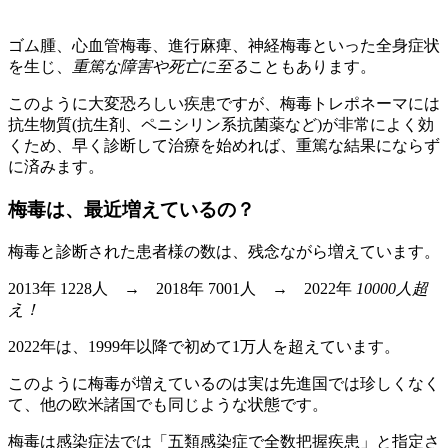
ゴム腫、心血管梅毒、進行麻痺、神経梅毒といった全身症状
を生じ、
重篤な障害や死亡に至る
こともあります。
このように大変恐ろしい疾患ですが、梅毒トレポネーマには
抗生物質(抗生剤、ペニシリン系抗菌薬など)が非常によく効
くため、早く診断して治療を始めれば、重篤な結果にならず
に済みます。
梅毒は、最近増えているの？
梅毒と診断された患者様の数は、残念ながら増えています。
2013年 1228人 → 2018年 7001人 → 2022年
10000人超
え！
2022年は、1999年以降で初めて1万人を超えています。
このように梅毒が増えているのは実は先進国では珍しくなく
て、他の欧米諸国でも同じような状態です。
梅毒は感染症法では「五類感染症で全数把握疾患」と指定さ