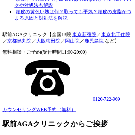
クや対処法も解説
頭皮の黄色い塊は何？取っても平気？頭皮の皮脂がつ
まる原因と対処法を解説
駅前AGAクリニック【全国13院
東京新宿院
／
東京北千住院
／
京都烏丸院
／
大阪梅田院
／
岡山院
／
鹿児島院
など】
無料相談・ご予約(受付時間11:00-20:00)
0120-722-969
カウンセリングWEB予約（無料）
駅前AGAクリニックからご挨拶