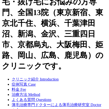
毛・抜け毛にお悩みの方専
門、全国13院（東京新宿、東
京北千住、横浜、千葉津田
沼、新潟、金沢、三重四日
市、京都烏丸、大阪梅田、姫
路、岡山、広島、鹿児島）の
クリニックです。
クリニック紹介
Introduction
症例写真
Case
料金
Fee
治療方法
Method
よくある質問
Questions
薄毛治療専門ドクターによる
薄毛治療研究室
Doctor