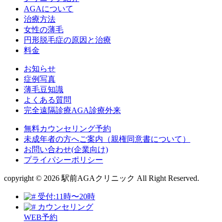
AGAについて
治療方法
女性の薄毛
円形脱毛症の原因と治療
料金
お知らせ
症例写真
薄毛豆知識
よくある質問
完全遠隔診療AGA診療外来
無料カウンセリング予約
未成年者の方へご案内（親権同意書について）
お問い合わせ(企業向け)
プライパシーポリシー
copyright © 2026 駅前AGAクリニック All Right Reserved.
受付:11時〜20時
カウンセリング
WEB予約