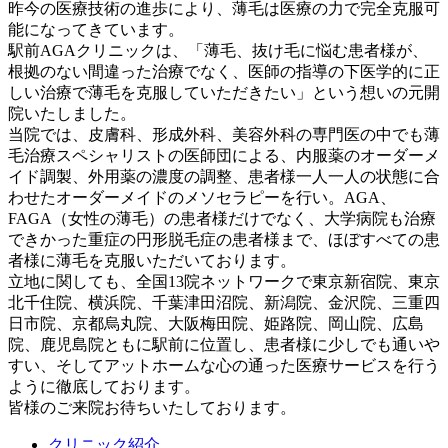
昨今の医療技術の進歩により、薄毛は医療の力で完全克服可
能になってきています。
駅前AGAクリニックは、「薄毛、抜け毛に悩む患者様が、
根拠のない間違った治療でなく、医師の指導の下医学的に正
しい治療で薄毛を克服していただきたい」という想いの元開
院いたしました。
当院では、皮膚科、形成外科、美容外科の専門医の中でも薄
毛治療スペシャリストの医師団による、内服薬のオーダーメ
イド調製、外用薬の濃度の調整、患者様一人一人の状態に合
わせたオーダーメイドのメソセラピーを行い。AGA、
FAGA（女性の薄毛）の患者様だけでなく、大学病院も治療
できかった重症の円形脱毛症の患者様まで、ほぼすべての患
者様に薄毛を克服いただいております。
立地に関しても、全国13院ネットワークで東京新宿院、東京
北千住院、横浜院、千葉津田沼院、新潟院、金沢院、三重四
日市院、京都烏丸院、大阪梅田院、姫路院、岡山院、広島
院、鹿児島院ともに駅前に位置し、患者様に少しでも通いや
すい、そしてアットホームな心の通った医療サービスを行う
ように徹底しております。
皆様のご来院お待ちいたしております。
クリニック紹介