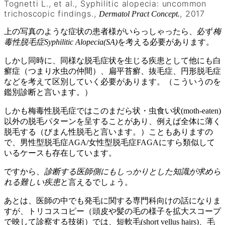
Tognetti L., et al., Syphilitic alopecia: uncommon
trichoscopic findings.,
, 2017
Dermatol Pract Concept.
上の写真のような症状の患者様がいらっしゃったら、必ず
梅
毒性脱毛症Syphilitic Alopecia(SA)
を考える必要があります。
しかし同時に、同様な脱毛症状を生じる疾患として他にも白
癬症（つまり水虫の仲間）、扁平苔癬、抜毛症、円形脱毛症
などを考えて区別していく必要があります。（こういうのを
鑑別診断と言います。）
しかも梅毒性脱毛症ではこのまだら状・虫食い状(moth-eaten)
以外の脱毛パターンを呈することがあり、例えば全体に薄く
脱毛する（びまん性脱毛と言います。）こともありますの
で、男性型脱毛症AGA/女性型脱毛症FAGAにすら類似して
いるケースも存在しています。
ですから、
診断する医師側にもしっかりとした知識が求めら
れる難しい疾患
と言えるでしょう。
あとは、医師の中でも発毛に関する専門科向けの話になりま
すが、トリコスコピー（頭皮や髪の毛の様子を拡大スコープ
で映して診察する技術）では、短軟毛(short vellus hairs)、毛