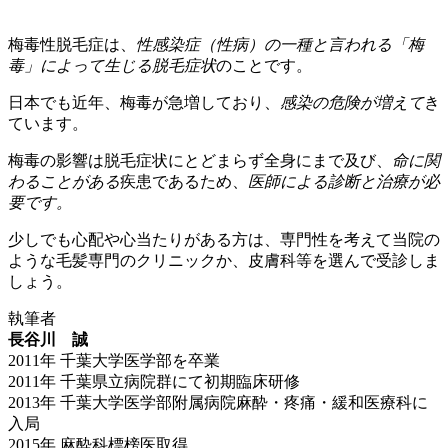
梅毒性脱毛症は、
性感染症（性病）の一種と言われる「梅
毒」によって生じる脱毛症状
のことです。
日本でも近年、梅毒が急増しており、
感染の危険が増えて
き
ています。
梅毒の影響は脱毛症状にとどまらず全身にまで及び、
命に関
わることがある
疾患であるため、
医師による診断と治療が必
要です。
少しでも心配や心当たりがある方は、専門性を考えて当院の
ような毛髪専門のクリニックか、皮膚科等を選んで受診しま
しょう。
執筆者
長谷川 誠
2011年 千葉大学医学部を卒業
2011年 千葉県立病院群にて初期臨床研修
2013年 千葉大学医学部附属病院麻酔・疼痛・緩和医療科に
入局
2015年 麻酔科標榜医取得