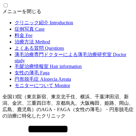
メニューを閉じる
クリニック紹介
Introduction
症例写真
Case
料金
Fee
治療方法
Method
よくある質問
Questions
薄毛治療専門ドクターによる
薄毛治療研究室
Doctor
study
毛髪治療情報室
Hair information
女性の薄毛
Faga
円形脱毛症
Alopecia Areata
モニターについて
Monitor
全国13院（東京新宿、東京北千住、横浜、千葉津田沼、新
潟、金沢、三重四日市、京都烏丸、大阪梅田、姫路、岡山、
広島、鹿児島）のAGA・FAGA（女性の薄毛）・円形脱毛症
の治療に特化したクリニック