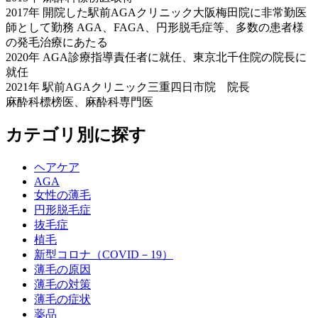
2017年 開院した駅前AGAクリニック大阪梅田院に非常勤医
師として勤務 AGA、FAGA、円形脱毛症等、多数の患者様
の発毛治療にあたる
2020年 AGA診療指導責任者に就任、東京北千住院の院長に
就任
2021年 駅前AGAクリニック三重四日市院 院長
麻酔科標榜医、麻酔科専門医
カテゴリ別に探す
ヘアケア
AGA
女性の薄毛
円形脱毛症
抜毛症
植毛
新型コロナ（COVID－19）
薄毛の原因
薄毛の対策
薄毛の症状
薬品