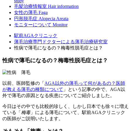
study
毛髪治療情報室
Hair information
女性の薄毛
Faga
円形脱毛症
Alopecia Areata
モニターについて
Monitor
駅前AGAクリニック
薄毛治療専門ドクターによる薄毛治療研究室
性病で薄毛になるの？梅毒性脱毛症とは？
性病で薄毛になるの？梅毒性脱毛症とは？
以前、医師監修の「
AGA以外の薄毛って何があるの？医師
が教える薄毛の種類について
」という記事の中で、AGA以
外で薄毛の原因となる疾患についてご紹介しました。
今日はその中でも比較的珍しく、しかし日本でも徐々に増え
ている「
梅毒
」による薄毛について、駅前AGAクリニック
の医師がご説明いたします。