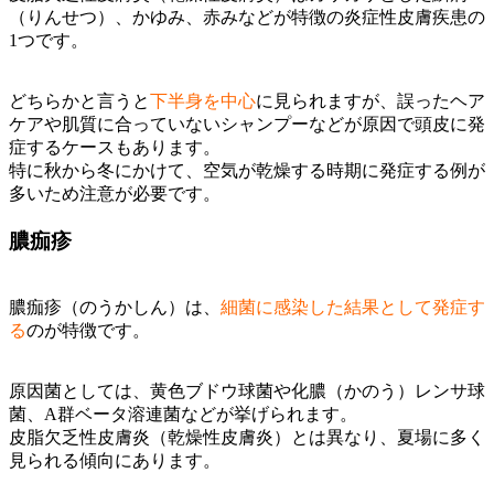
（りんせつ）、かゆみ、赤みなどが特徴の炎症性皮膚疾患の
1つです。
どちらかと言うと
下半身を中心
に見られますが、誤ったヘア
ケアや肌質に合っていないシャンプーなどが原因で頭皮に発
症するケースもあります。
特に秋から冬にかけて、空気が乾燥する時期に発症する例が
多いため注意が必要です。
膿痂疹
膿痂疹（のうかしん）は、
細菌に感染した結果として発症す
る
のが特徴です。
原因菌としては、黄色ブドウ球菌や化膿（かのう）レンサ球
菌、A群ベータ溶連菌などが挙げられます。
皮脂欠乏性皮膚炎（乾燥性皮膚炎）とは異なり、夏場に多く
見られる傾向にあります。