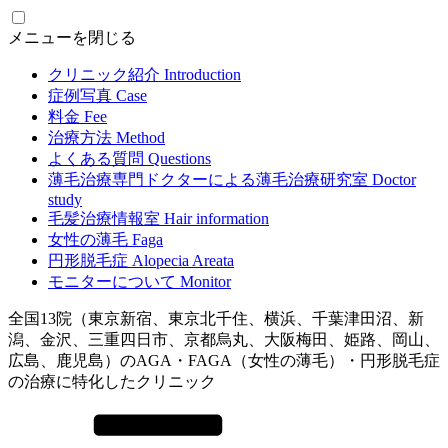
メニューを閉じる
クリニック紹介
Introduction
症例写真
Case
料金
Fee
治療方法
Method
よくある質問
Questions
薄毛治療専門ドクターによる
薄毛治療研究室
Doctor
study
毛髪治療情報室
Hair information
女性の薄毛
Faga
円形脱毛症
Alopecia Areata
モニターについて
Monitor
全国13院（東京新宿、東京北千住、横浜、千葉津田沼、新
潟、金沢、三重四日市、京都烏丸、大阪梅田、姫路、岡山、
広島、鹿児島）のAGA・FAGA（女性の薄毛）・円形脱毛症
の治療に特化したクリニック