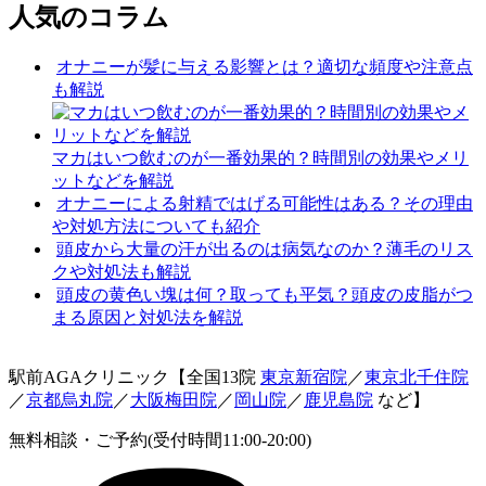
人気のコラム
オナニーが髪に与える影響とは？適切な頻度や注意点
も解説
マカはいつ飲むのが一番効果的？時間別の効果やメリ
ットなどを解説
オナニーによる射精ではげる可能性はある？その理由
や対処方法についても紹介
頭皮から大量の汗が出るのは病気なのか？薄毛のリス
クや対処法も解説
頭皮の黄色い塊は何？取っても平気？頭皮の皮脂がつ
まる原因と対処法を解説
駅前AGAクリニック【全国13院
東京新宿院
／
東京北千住院
／
京都烏丸院
／
大阪梅田院
／
岡山院
／
鹿児島院
など】
無料相談・ご予約(受付時間11:00-20:00)