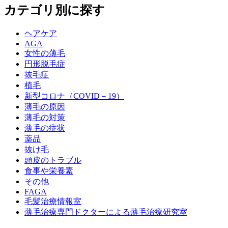
カテゴリ別に探す
ヘアケア
AGA
女性の薄毛
円形脱毛症
抜毛症
植毛
新型コロナ（COVID－19）
薄毛の原因
薄毛の対策
薄毛の症状
薬品
抜け毛
頭皮のトラブル
食事や栄養素
その他
FAGA
毛髪治療情報室
薄毛治療専門ドクターによる薄毛治療研究室