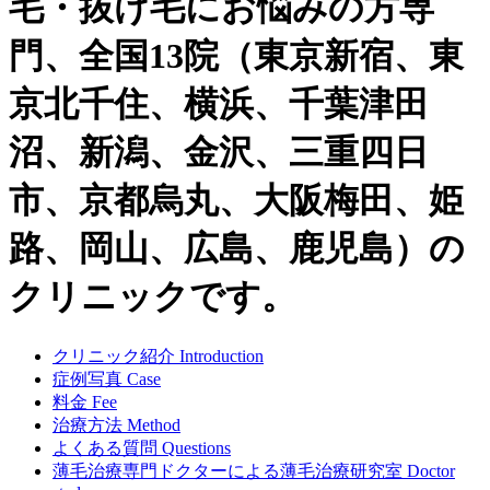
毛・抜け毛にお悩みの方専
門、全国13院（東京新宿、東
京北千住、横浜、千葉津田
沼、新潟、金沢、三重四日
市、京都烏丸、大阪梅田、姫
路、岡山、広島、鹿児島）の
クリニックです。
クリニック紹介
Introduction
症例写真
Case
料金
Fee
治療方法
Method
よくある質問
Questions
薄毛治療専門ドクターによる
薄毛治療研究室
Doctor