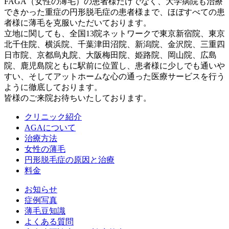
FAGA（女性の薄毛）の患者様だけでなく、大学病院も治療
できかった重症の円形脱毛症の患者様まで、ほぼすべての患
者様に薄毛を克服いただいております。
立地に関しても、全国13院ネットワークで東京新宿院、東京
北千住院、横浜院、千葉津田沼院、新潟院、金沢院、三重四
日市院、京都烏丸院、大阪梅田院、姫路院、岡山院、広島
院、鹿児島院ともに駅前に位置し、患者様に少しでも通いや
すい、そしてアットホームな心の通った医療サービスを行う
ように徹底しております。
皆様のご来院お待ちいたしております。
クリニック紹介
AGAについて
治療方法
女性の薄毛
円形脱毛症の原因と治療
料金
お知らせ
症例写真
薄毛豆知識
よくある質問