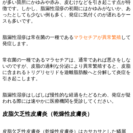
が多い箇所にかゆみや赤み、皮むけなどを引き起こす点が特
徴です。
しかし、脂漏性湿疹の初期にはかゆみがないか、あ
ったとしても少ない例も多く、発症に気付くのが遅れるケー
スも多いです。
脂漏性湿疹は常在菌の一種である
マラセチアが異常繁殖
して
発症します。
常在菌の一種であるマラセチアは、通常であれば悪さをしな
いのですが、皮脂の過剰な分泌により異常繁殖すると、皮脂
に含まれるトリグリセリドを遊離脂肪酸へと分解して炎症を
引き起こします。
脂漏性湿疹はしばしば慢性的な経過をたどるため、発症が疑
われる際には速やかに医療機関を受診してください。
皮脂欠乏性皮膚炎（乾燥性皮膚炎）
皮脂欠乏性皮膚炎（乾燥性皮膚炎）はカサカサとした鱗屑