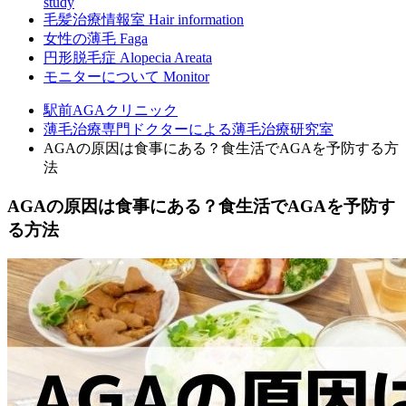
study
毛髪治療情報室
Hair information
女性の薄毛
Faga
円形脱毛症
Alopecia Areata
モニターについて
Monitor
駅前AGAクリニック
薄毛治療専門ドクターによる薄毛治療研究室
AGAの原因は食事にある？食生活でAGAを予防する方
法
AGAの原因は食事にある？食生活でAGAを予防す
る方法