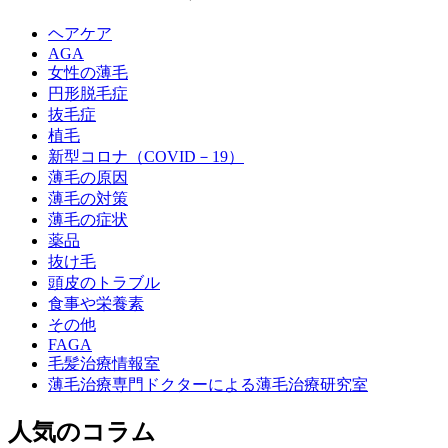
ヘアケア
AGA
女性の薄毛
円形脱毛症
抜毛症
植毛
新型コロナ（COVID－19）
薄毛の原因
薄毛の対策
薄毛の症状
薬品
抜け毛
頭皮のトラブル
食事や栄養素
その他
FAGA
毛髪治療情報室
薄毛治療専門ドクターによる薄毛治療研究室
人気のコラム