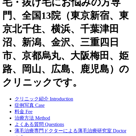
毛・抜け毛にお悩みの方専
門、全国13院（東京新宿、東
京北千住、横浜、千葉津田
沼、新潟、金沢、三重四日
市、京都烏丸、大阪梅田、姫
路、岡山、広島、鹿児島）の
クリニックです。
クリニック紹介
Introduction
症例写真
Case
料金
Fee
治療方法
Method
よくある質問
Questions
薄毛治療専門ドクターによる
薄毛治療研究室
Doctor