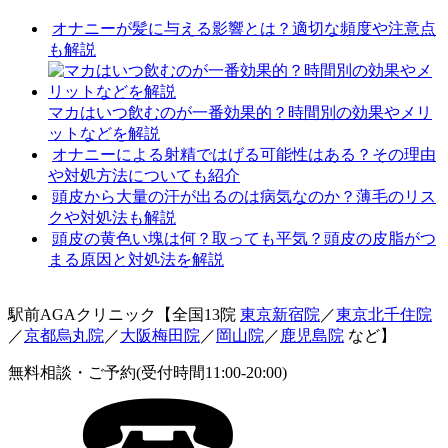
オナニーが髪に与える影響とは？適切な頻度や注意点
も解説
マカはいつ飲むのが一番効果的？時間別の効果やメリ
ットなどを解説
オナニーによる射精ではげる可能性はある？その理由
や対処方法についても紹介
頭皮から大量の汗が出るのは病気なのか？薄毛のリス
クや対処法も解説
頭皮の黄色い塊は何？取っても平気？頭皮の皮脂がつ
まる原因と対処法を解説
駅前AGAクリニック【全国13院
東京新宿院
／
東京北千住院
／
京都烏丸院
／
大阪梅田院
／
岡山院
／
鹿児島院
など】
無料相談・ご予約(受付時間11:00-20:00)