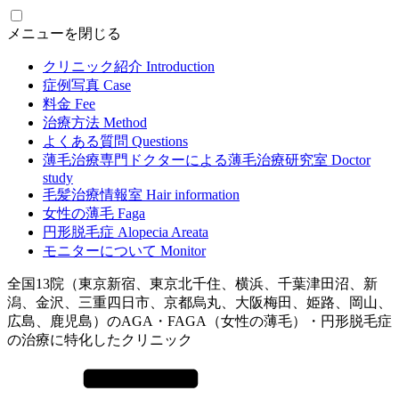
メニューを閉じる
クリニック紹介
Introduction
症例写真
Case
料金
Fee
治療方法
Method
よくある質問
Questions
薄毛治療専門ドクターによる
薄毛治療研究室
Doctor
study
毛髪治療情報室
Hair information
女性の薄毛
Faga
円形脱毛症
Alopecia Areata
モニターについて
Monitor
全国13院（東京新宿、東京北千住、横浜、千葉津田沼、新
潟、金沢、三重四日市、京都烏丸、大阪梅田、姫路、岡山、
広島、鹿児島）のAGA・FAGA（女性の薄毛）・円形脱毛症
の治療に特化したクリニック