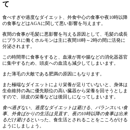
て
食べすぎや過度なダイエット、外食中心の食事や夜10時以降
の食事などはAGAに関して悪い影響を与えます。
夜間の食事が毛髪に悪影響を与える原因として、毛髪の成長
にプラスに働くホルモンは主に夜間10時～2時の間に活発に
分泌されます。
この時間帯に食事をすると、血液が胃や腸などの消化器器官
に集中するため、頭皮への血流も減少してしまいます。
また薄毛の大敵である肥満の原因にもなります。
また極端なダイエットにより栄養が足りていないと、身体は
生命維持の為に優先順位の高い臓器から栄養を回そうとしま
すので、頭皮の栄養などは後回しになってしまいます。
食べ過ぎない、過度なダイエットは避ける、バランスいい食
事、外食ばかりの生活は見直す、夜の10時以降の食事は出来
るだけ避ける
といった、食生活とされることをこころがける
ようにしましょう。