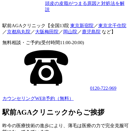
頭皮の皮脂がつまる原因と対処法を解
説
駅前AGAクリニック【全国13院
東京新宿院
／
東京北千住院
／
京都烏丸院
／
大阪梅田院
／
岡山院
／
鹿児島院
など】
無料相談・ご予約(受付時間11:00-20:00)
0120-722-969
カウンセリングWEB予約（無料）
駅前AGAクリニックからご挨拶
昨今の医療技術の進歩により、薄毛は医療の力で完全克服可