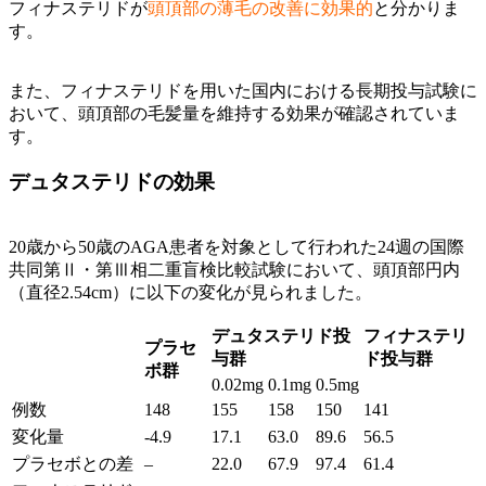
フィナステリドが
頭頂部の薄毛の改善に効果的
と分かりま
す。
また、フィナステリドを用いた国内における長期投与試験に
おいて、頭頂部の毛髪量を維持する効果が確認されていま
す。
デュタステリドの効果
20歳から50歳のAGA患者を対象として行われた24週の国際
共同第Ⅱ・第Ⅲ相二重盲検比較試験において、頭頂部円内
（直径2.54cm）に以下の変化が見られました。
デュタステリド投
フィナステリ
プラセ
与群
ド投与群
ボ群
0.02mg
0.1mg
0.5mg
例数
148
155
158
150
141
変化量
-4.9
17.1
63.0
89.6
56.5
プラセボとの差
–
22.0
67.9
97.4
61.4