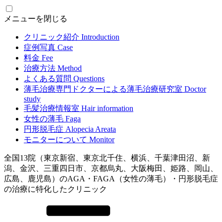
メニューを閉じる
クリニック紹介
Introduction
症例写真
Case
料金
Fee
治療方法
Method
よくある質問
Questions
薄毛治療専門ドクターによる
薄毛治療研究室
Doctor
study
毛髪治療情報室
Hair information
女性の薄毛
Faga
円形脱毛症
Alopecia Areata
モニターについて
Monitor
全国13院（東京新宿、東京北千住、横浜、千葉津田沼、新
潟、金沢、三重四日市、京都烏丸、大阪梅田、姫路、岡山、
広島、鹿児島）のAGA・FAGA（女性の薄毛）・円形脱毛症
の治療に特化したクリニック