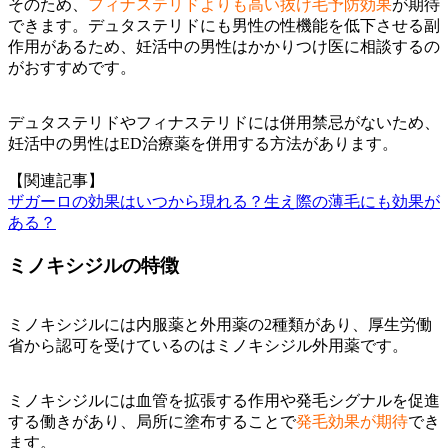
そのため、
フィナステリドよりも高い抜け毛予防効果
が期待
できます。デュタステリドにも男性の性機能を低下させる副
作用があるため、妊活中の男性はかかりつけ医に相談するの
がおすすめです。
デュタステリドやフィナステリドには併用禁忌がないため、
妊活中の男性はED治療薬を併用する方法があります。
【関連記事】
ザガーロの効果はいつから現れる？生え際の薄毛にも効果が
ある？
ミノキシジルの特徴
ミノキシジルには内服薬と外用薬の2種類があり、厚生労働
省から認可を受けているのはミノキシジル外用薬です。
ミノキシジルには血管を拡張する作用や発毛シグナルを促進
する働きがあり、局所に塗布することで
発毛効果が期待
でき
ます。