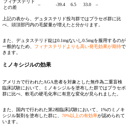
フィナステリド
–
-39.4
6.5
33.0
–
との差
上記の表から、デュタステリド投与群ではプラセボ群に比
べ、頭頂部円内の毛髪量が増えたと分かります。
また、デュタステリド錠は0.1mgないし0.5mgを服用するのが
一般的なため、
フィナステリドよりも高い発毛効果が期待
で
きます。
ミノキシジルの効果
アメリカで行われたAGA患者を対象とした無作為二重盲検
臨床試験において、ミノキシジルを塗布した群ではプラセボ
群に比べ、軟毛の硬毛化率に有意な変化が見られました。
また、国内で行われた第2相臨床試験において、1%のミノキ
シジル製剤を塗布した群に、
70%以上の有効率
が認められて
います。