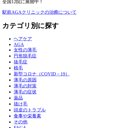
全国12院に展開中！
駅前AGAクリニックの治療について
カテゴリ別に探す
ヘアケア
AGA
女性の薄毛
円形脱毛症
抜毛症
植毛
新型コロナ（COVID－19）
薄毛の原因
薄毛の対策
薄毛の症状
薬品
抜け毛
頭皮のトラブル
食事や栄養素
その他
FAGA