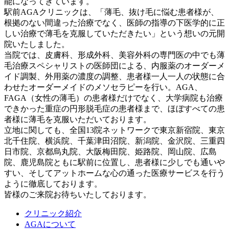
能になってきています。
駅前AGAクリニックは、「薄毛、抜け毛に悩む患者様が、
根拠のない間違った治療でなく、医師の指導の下医学的に正
しい治療で薄毛を克服していただきたい」という想いの元開
院いたしました。
当院では、皮膚科、形成外科、美容外科の専門医の中でも薄
毛治療スペシャリストの医師団による、内服薬のオーダーメ
イド調製、外用薬の濃度の調整、患者様一人一人の状態に合
わせたオーダーメイドのメソセラピーを行い。AGA、
FAGA（女性の薄毛）の患者様だけでなく、大学病院も治療
できかった重症の円形脱毛症の患者様まで、ほぼすべての患
者様に薄毛を克服いただいております。
立地に関しても、全国13院ネットワークで東京新宿院、東京
北千住院、横浜院、千葉津田沼院、新潟院、金沢院、三重四
日市院、京都烏丸院、大阪梅田院、姫路院、岡山院、広島
院、鹿児島院ともに駅前に位置し、患者様に少しでも通いや
すい、そしてアットホームな心の通った医療サービスを行う
ように徹底しております。
皆様のご来院お待ちいたしております。
クリニック紹介
AGAについて