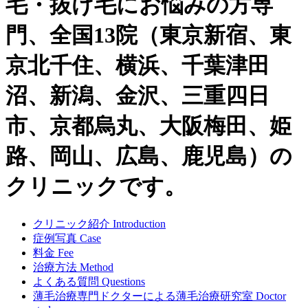
毛・抜け毛にお悩みの方専
門、全国13院（東京新宿、東
京北千住、横浜、千葉津田
沼、新潟、金沢、三重四日
市、京都烏丸、大阪梅田、姫
路、岡山、広島、鹿児島）の
クリニックです。
クリニック紹介
Introduction
症例写真
Case
料金
Fee
治療方法
Method
よくある質問
Questions
薄毛治療専門ドクターによる
薄毛治療研究室
Doctor