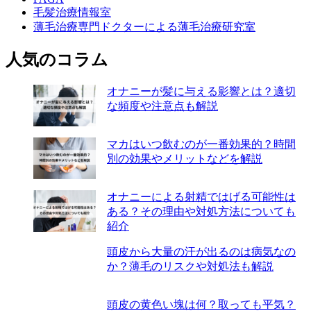
毛髪治療情報室
薄毛治療専門ドクターによる薄毛治療研究室
人気のコラム
オナニーが髪に与える影響とは？適切
な頻度や注意点も解説
マカはいつ飲むのが一番効果的？時間
別の効果やメリットなどを解説
オナニーによる射精ではげる可能性は
ある？その理由や対処方法についても
紹介
頭皮から大量の汗が出るのは病気なの
か？薄毛のリスクや対処法も解説
頭皮の黄色い塊は何？取っても平気？