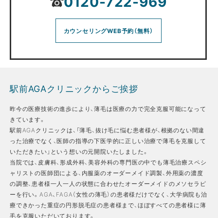
0120-722-969
カウンセリングWEB予約（無料）
駅前AGAクリニックからご挨拶
昨今の医療技術の進歩により、薄毛は医療の力で完全克服可能になって
きています。
駅前AGAクリニックは、「薄毛、抜け毛に悩む患者様が、根拠のない間違
った治療でなく、医師の指導の下医学的に正しい治療で薄毛を克服して
いただきたい」という想いの元開院いたしました。
当院では、皮膚科、形成外科、美容外科の専門医の中でも薄毛治療スペシ
ャリストの医師団による、内服薬のオーダーメイド調製、外用薬の濃度
の調整、患者様一人一人の状態に合わせたオーダーメイドのメソセラピ
ーを行い。AGA、FAGA（女性の薄毛）の患者様だけでなく、大学病院も治
療できかった重症の円形脱毛症の患者様まで、ほぼすべての患者様に薄
毛を克服いただいております。