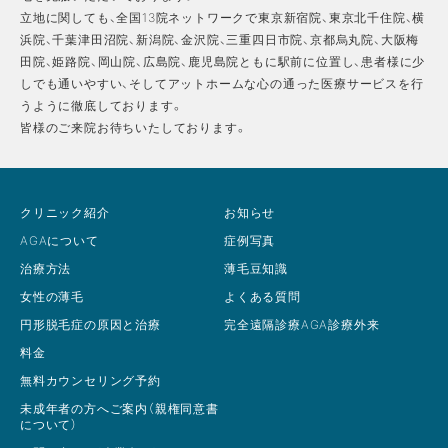
立地に関しても、全国13院ネットワークで東京新宿院、東京北千住院、横
浜院、千葉津田沼院、新潟院、金沢院、三重四日市院、京都烏丸院、大阪梅
田院、姫路院、岡山院、広島院、鹿児島院ともに駅前に位置し、患者様に少
しでも通いやすい、そしてアットホームな心の通った医療サービスを行
うように徹底しております。
皆様のご来院お待ちいたしております。
クリニック紹介
お知らせ
AGAについて
症例写真
治療方法
薄毛豆知識
女性の薄毛
よくある質問
円形脱毛症の原因と治療
完全遠隔診療AGA診療外来
料金
無料カウンセリング予約
未成年者の方へご案内（親権同意書
について）