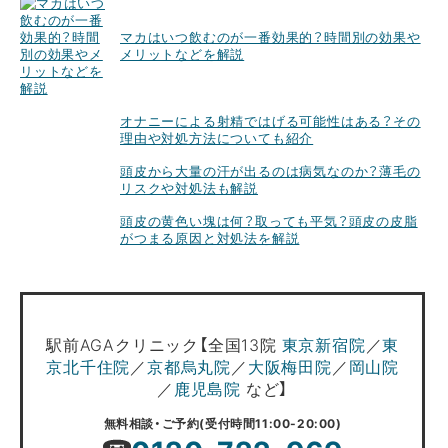
マカはいつ飲むのが一番効果的？時間別の効果や
メリットなどを解説
オナニーによる射精ではげる可能性はある？その
理由や対処方法についても紹介
頭皮から大量の汗が出るのは病気なのか？薄毛の
リスクや対処法も解説
頭皮の黄色い塊は何？取っても平気？頭皮の皮脂
がつまる原因と対処法を解説
駅前AGAクリニック【全国13院
東京新宿院
／
東
京北千住院
／
京都烏丸院
／
大阪梅田院
／
岡山院
／
鹿児島院
など】
無料相談・ご予約(受付時間11:00-20:00)