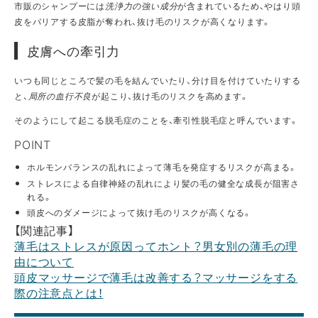
市販のシャンプーには
洗浄力の強い成分
が含まれているため、やはり頭
皮をバリアする皮脂が奪われ、抜け毛のリスクが高くなります。
皮膚への牽引力
いつも同じところで髪の毛を結んでいたり、分け目を付けていたりする
と、
局所の血行不良
が起こり、抜け毛のリスクを高めます。
そのようにして起こる脱毛症のことを、牽引性脱毛症と呼んでいます。
POINT
ホルモンバランスの乱れによって薄毛を発症するリスクが高まる。
ストレスによる自律神経の乱れにより髪の毛の健全な成長が阻害さ
れる。
頭皮へのダメージによって抜け毛のリスクが高くなる。
【関連記事】
薄毛はストレスが原因ってホント？男女別の薄毛の理
由について
頭皮マッサージで薄毛は改善する？マッサージをする
際の注意点とは！