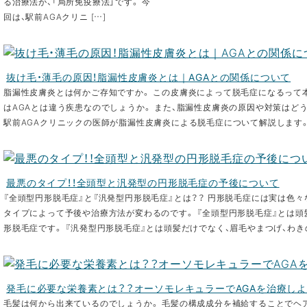
る治療法が、「局所免疫療法」です。 今
回は、駅前AGAクリニ […]
抜け毛・薄毛の原因！脂漏性皮膚炎とは｜AGAとの関係について
脂漏性皮膚炎とは何かご存知ですか。 この皮膚炎によって脱毛症になるって
はAGAとは違う疾患なのでしょうか。 また、脂漏性皮膚炎の原因や対策はど
駅前AGAクリニックの医師が脂漏性皮膚炎による脱毛症について解説します。 — 
最悪のタイプ！！全頭型と汎発型の円形脱毛症の予後について
『全頭型円形脱毛症』と『汎発型円形脱毛症』とは？？ 円形脱毛症には実は色々
タイプによって予後や治療方法が変わるのです。 『全頭型円形脱毛症』とは
形脱毛症です。 『汎発型円形脱毛症』とは頭髪だけでなく、眉毛やまつげ、わきの
発毛に必要な栄養素とは？？オーソモレキュラーでAGAを治療し
毛髪は何から出来ているのでしょうか。 毛髪の構成成分を補給することでヘ