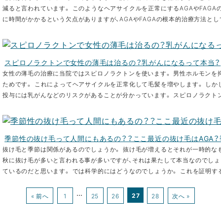
減ると言われています。 このようなヘアサイクルを正常にするAGAやFAG
に時間がかかるという欠点がありますが、AGAやFAGAの根本的治療方法として
スピロノラクトンで女性の薄毛は治るの？乳がんになるって本当？
女性の薄毛の治療に当院ではスピロノラクトンを使います。 男性ホルモンを
ためです。 これによってヘアサイクルを正常化して毛髪を増やします。 しか
投与には乳がんなどのリスクがあることが分かっています。 スピロノラクトン
季節性の抜け毛って人間にもあるの？？ここ最近の抜け毛はAGA？
抜け毛と季節は関係があるのでしょうか。 抜け毛が増えるとそれが一時的な
秋に抜け毛が多いと言われる事が多いですが、それは果たして本当なのでしょ
ているのだと思います。 では科学的にはどうなのでしょうか。 これを証明する
…
27
« 前へ
1
25
26
28
次へ »