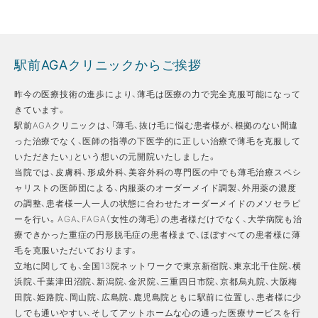
駅前AGAクリニックからご挨拶
昨今の医療技術の進歩により、薄毛は医療の力で完全克服可能になって
きています。
駅前AGAクリニックは、「薄毛、抜け毛に悩む患者様が、根拠のない間違
った治療でなく、医師の指導の下医学的に正しい治療で薄毛を克服して
いただきたい」という想いの元開院いたしました。
当院では、皮膚科、形成外科、美容外科の専門医の中でも薄毛治療スペシ
ャリストの医師団による、内服薬のオーダーメイド調製、外用薬の濃度
の調整、患者様一人一人の状態に合わせたオーダーメイドのメソセラピ
ーを行い。AGA、FAGA（女性の薄毛）の患者様だけでなく、大学病院も治
療できかった重症の円形脱毛症の患者様まで、ほぼすべての患者様に薄
毛を克服いただいております。
立地に関しても、全国13院ネットワークで東京新宿院、東京北千住院、横
浜院、千葉津田沼院、新潟院、金沢院、三重四日市院、京都烏丸院、大阪梅
田院、姫路院、岡山院、広島院、鹿児島院ともに駅前に位置し、患者様に少
しでも通いやすい、そしてアットホームな心の通った医療サービスを行