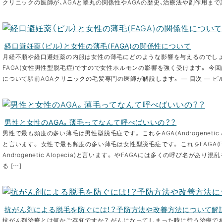
クリニックの医師が、AGAと睾丸の関係性やAGAの歴史、治療法や副作用まで詳
経口避妊薬（ピル）と女性の薄毛(FAGA)の関係性について
月経不順や経口避妊薬の内服は女性の薄毛にどのような影響を与えるのでしょ
FAGA(女性男性型脱毛症)ですので女性ホルモンの影響を強く受けます。 今
について駅前AGAクリニックの毛髪専門の医師が解説します。 — 目次 — ピル
男性と女性のAGA。薄毛ってなんて呼べばいいの？？
男性で最も頻度の多い薄毛は男性型脱毛症です。 これをAGA(Androgenetic Al
と言います。 女性で最も頻度の多い薄毛は女性型脱毛症です。 これをFAGA(Fe
Androgenetic Alopecia)と言います。 やFAGAには多くの呼び名があり
る […]
抗がん剤による脱毛を防ぐには！？予防方法や改善方法について解
抗がん剤治療とは何かご存知ですか？ がんになってしまった時に行う治療で