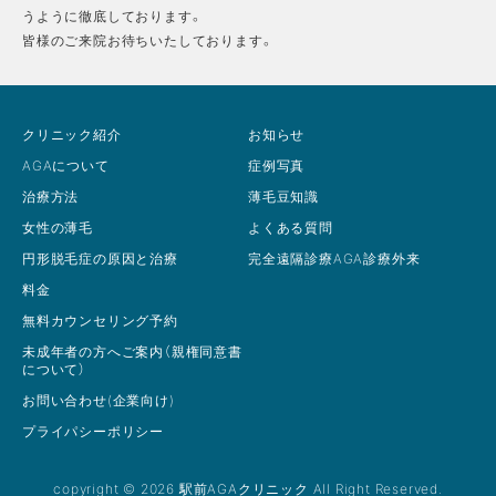
うように徹底しております。
皆様のご来院お待ちいたしております。
クリニック紹介
お知らせ
AGAについて
症例写真
治療方法
薄毛豆知識
女性の薄毛
よくある質問
円形脱毛症の原因と治療
完全遠隔診療AGA診療外来
料金
無料カウンセリング予約
未成年者の方へご案内（親権同意書
について）
お問い合わせ(企業向け)
プライパシーポリシー
copyright © 2026 駅前AGAクリニック All Right Reserved.