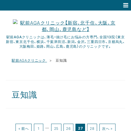
駅前AGAクリニックは、薄毛・抜け毛にお悩みの方専門、全国13院（東京
新宿、東京北千住、横浜、千葉津田沼、新潟、金沢、三重四日市、京都烏丸、
大阪梅田、姫路、岡山、広島、鹿児島）のクリニックです。
駅前AGAクリニック
豆知識
豆知識
…
27
« 前へ
1
25
26
28
次へ »