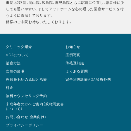
田院、姫路院、岡山院、広島院、鹿児島院ともに駅前に位置し、患者様に少
しでも通いやすい、そしてアットホームな心の通った医療サービスを行
うように徹底しております。
皆様のご来院お待ちいたしております。
クリニック紹介
お知らせ
AGAについて
症例写真
治療方法
薄毛豆知識
女性の薄毛
よくある質問
円形脱毛症の原因と治療
完全遠隔診療AGA診療外来
料金
無料カウンセリング予約
未成年者の方へご案内（親権同意書
について）
お問い合わせ(企業向け)
プライパシーポリシー