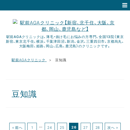
駅前AGAクリニックは、薄毛・抜け毛にお悩みの方専門、全国13院（東京
新宿、東京北千住、横浜、千葉津田沼、新潟、金沢、三重四日市、京都烏丸、
大阪梅田、姫路、岡山、広島、鹿児島）のクリニックです。
駅前AGAクリニック
豆知識
豆知識
…
26
« 前へ
1
24
25
27
28
次へ »