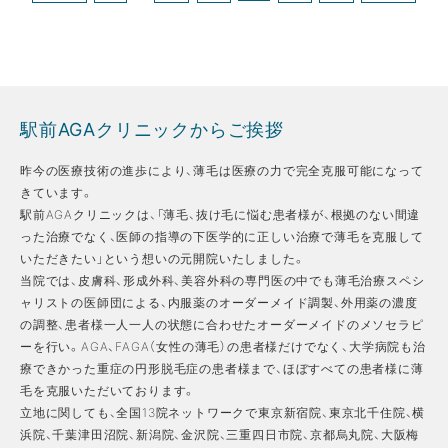
駅前AGAクリニックからご挨拶
昨今の医療技術の進歩により、薄毛は医療の力で完全克服可能になって
きています。
駅前AGAクリニックは、「薄毛、抜け毛に悩む患者様が、根拠のない間違
った治療でなく、医師の指導の下医学的に正しい治療で薄毛を克服して
いただきたい」という想いの元開院いたしました。
当院では、皮膚科、形成外科、美容外科の専門医の中でも薄毛治療スペシ
ャリストの医師団による、内服薬のオーダーメイド調製、外用薬の濃度
の調整、患者様一人一人の状態に合わせたオーダーメイドのメソセラピ
ーを行い。AGA、FAGA（女性の薄毛）の患者様だけでなく、大学病院も治
療できかった重症の円形脱毛症の患者様まで、ほぼすべての患者様に薄
毛を克服いただいております。
立地に関しても、全国13院ネットワークで東京新宿院、東京北千住院、横
浜院、千葉津田沼院、新潟院、金沢院、三重四日市院、京都烏丸院、大阪梅