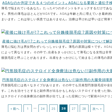
AGAなのか判定できる４つのポイント。AGAになる要因と遺伝子
薄毛で悩まれているあなた。 たった4つのポイントをチェックするだけであな
す。 男性の薄毛はほとんどがAGAです。 AGAは年齢と共に増えていき最終
まいます。 これは珍しい疾患ではありません。 治療は早ければ早いほど簡単です
産後に抜け毛が！？これって分娩後脱毛症？原因や対策について解説
薄毛に悩む方は男女問わずいらっしゃいます。 薄毛の原因は様々です。 AGA
によって異なります。 その中で、出産をきっかけにして薄毛になる女性は非常
後脱毛症と呼ぶことがあります。 出産をきっかけにして始まるこの薄毛の原因
円形脱毛症のステロイド全身療法は危ない！！副作用の大腿骨頭壊
円形脱毛症には色々なタイプがあります。 その中でも汎発型円形脱毛症や全
す。 これを治そうとすると副作用が出るかもしれないステロイドを使った強
はステロイドの全身療法の副作用が出てしまった症例について駅前AGAクリニ
…
26
« 前へ
1
24
25
27
28
次へ »